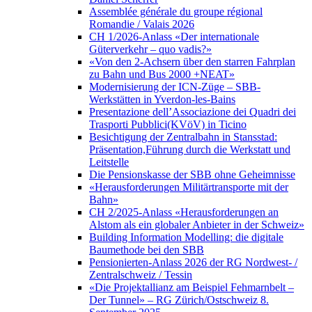
Assemblée générale du groupe régional
Romandie / Valais 2026
CH 1/2026-Anlass «Der internationale
Güterverkehr – quo vadis?»
«Von den 2-Achsern über den starren Fahrplan
zu Bahn und Bus 2000 +NEAT»
Modernisierung der ICN-Züge – SBB-
Werkstätten in Yverdon-les-Bains
Presentazione dell’Associazione dei Quadri dei
Trasporti Pubblici(KVöV) in Ticino
Besichtigung der Zentralbahn in Stansstad:
Präsentation,Führung durch die Werkstatt und
Leitstelle
Die Pensionskasse der SBB ohne Geheimnisse
«Herausforderungen Militärtransporte mit der
Bahn»
CH 2/2025-Anlass «Herausforderungen an
Alstom als ein globaler Anbieter in der Schweiz»
Building Information Modelling: die digitale
Baumethode bei den SBB
Pensionierten-Anlass 2026 der RG Nordwest- /
Zentralschweiz / Tessin
«Die Projektallianz am Beispiel Fehmarnbelt –
Der Tunnel» – RG Zürich/Ostschweiz 8.