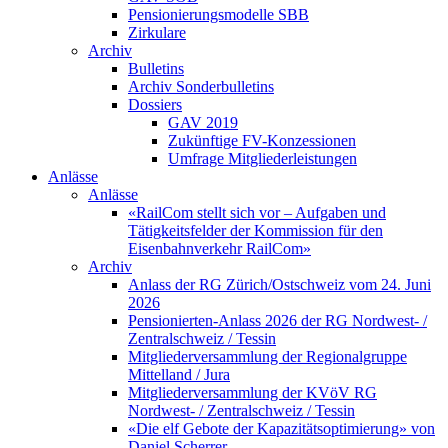
Pensionierungsmodelle SBB
Zirkulare
Archiv
Bulletins
Archiv Sonderbulletins
Dossiers
GAV 2019
Zukünftige FV-Konzessionen
Umfrage Mitgliederleistungen
Anlässe
Anlässe
«RailCom stellt sich vor – Aufgaben und
Tätigkeitsfelder der Kommission für den
Eisenbahnverkehr RailCom»
Archiv
Anlass der RG Zürich/Ostschweiz vom 24. Juni
2026
Pensionierten-Anlass 2026 der RG Nordwest- /
Zentralschweiz / Tessin
Mitgliederversammlung der Regionalgruppe
Mittelland / Jura
Mitgliederversammlung der KVöV RG
Nordwest- / Zentralschweiz / Tessin
«Die elf Gebote der Kapazitätsoptimierung» von
Daniel Scherrer