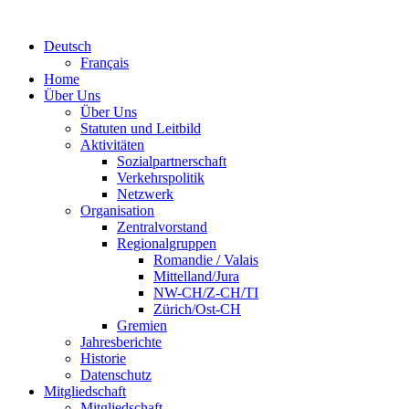
Deutsch
Français
Home
Über Uns
Über Uns
Statuten und Leitbild
Aktivitäten
Sozialpartnerschaft
Verkehrspolitik
Netzwerk
Organisation
Zentralvorstand
Regionalgruppen
Romandie / Valais
Mittelland/Jura
NW-CH/Z-CH/TI
Zürich/Ost-CH
Gremien
Jahresberichte
Historie
Datenschutz
Mitgliedschaft
Mitgliedschaft