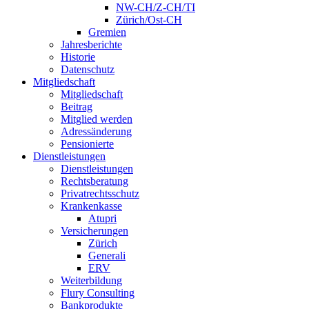
NW-CH/Z-CH/TI
Zürich/Ost-CH
Gremien
Jahresberichte
Historie
Datenschutz
Mitgliedschaft
Mitgliedschaft
Beitrag
Mitglied werden
Adressänderung
Pensionierte
Dienstleistungen
Dienstleistungen
Rechtsberatung
Privatrechtsschutz
Krankenkasse
Atupri
Versicherungen
Zürich
Generali
ERV
Weiterbildung
Flury Consulting
Bankprodukte