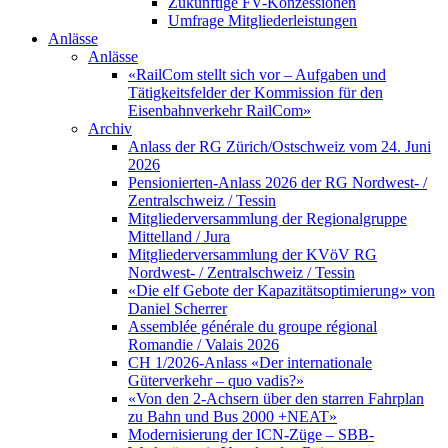
Zukünftige FV-Konzessionen
Umfrage Mitgliederleistungen
Anlässe
Anlässe
«RailCom stellt sich vor – Aufgaben und
Tätigkeitsfelder der Kommission für den
Eisenbahnverkehr RailCom»
Archiv
Anlass der RG Zürich/Ostschweiz vom 24. Juni
2026
Pensionierten-Anlass 2026 der RG Nordwest- /
Zentralschweiz / Tessin
Mitgliederversammlung der Regionalgruppe
Mittelland / Jura
Mitgliederversammlung der KVöV RG
Nordwest- / Zentralschweiz / Tessin
«Die elf Gebote der Kapazitätsoptimierung» von
Daniel Scherrer
Assemblée générale du groupe régional
Romandie / Valais 2026
CH 1/2026-Anlass «Der internationale
Güterverkehr – quo vadis?»
«Von den 2-Achsern über den starren Fahrplan
zu Bahn und Bus 2000 +NEAT»
Modernisierung der ICN-Züge – SBB-