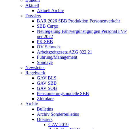
Bulletin
Aktuell
Aktuell Archiv
Dossiers
BAR 2026 SBB Produktion Personenverkehr
SBB Cargo
Neuregelung Fahrvergünstigungen Personal FVP
per 2022
PK SBB
ÖV Schweiz
Arbeitszeitgesetz AZG 822.21
Führung/Management
Sondage
Newsletter
Regelwerk
GAV BLS
GAV SBB
GAV SOB
Pensionierungsmodelle SBB
Zirkulare
Archiv
Bulletins
Archiv Sonderbulletins
Dossiers
GAV 2019