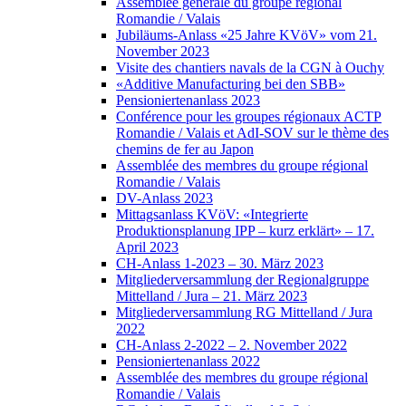
Assemblée générale du groupe régional
Romandie / Valais
Jubiläums-Anlass «25 Jahre KVöV» vom 21.
November 2023
Visite des chantiers navals de la CGN à Ouchy
«Additive Manufacturing bei den SBB»
Pensioniertenanlass 2023
Conférence pour les groupes régionaux ACTP
Romandie / Valais et AdI-SOV sur le thème des
chemins de fer au Japon
Assemblée des membres du groupe régional
Romandie / Valais
DV-Anlass 2023
Mittagsanlass KVöV: «Integrierte
Produktionsplanung IPP – kurz erklärt» – 17.
April 2023
CH-Anlass 1-2023 – 30. März 2023
Mitgliederversammlung der Regionalgruppe
Mittelland / Jura – 21. März 2023
Mitgliederversammlung RG Mittelland / Jura
2022
CH-Anlass 2-2022 – 2. November 2022
Pensioniertenanlass 2022
Assemblée des membres du groupe régional
Romandie / Valais