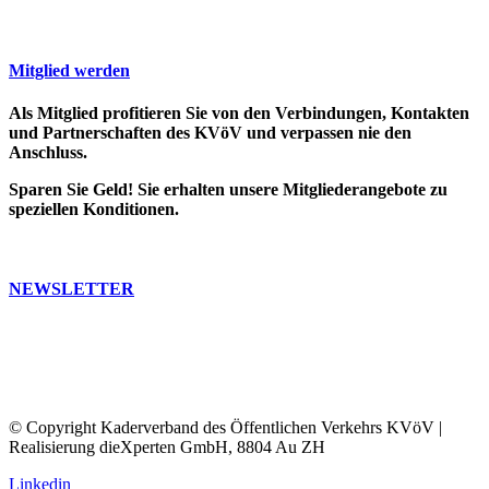
Mitglied werden
Als Mitglied profitieren Sie von den Verbindungen, Kontakten
und Partnerschaften des KVöV und verpassen nie den
Anschluss.
Sparen Sie Geld! Sie erhalten unsere Mitgliederangebote zu
speziellen Konditionen.
>> Weitere Infos
NEWSLETTER
Bleiben Sie auf dem Laufenden. Erfahren Sie, was in der ÖV-
Welt passiert.
Abonnieren Sie unseren Newsletter, Sie erhalten dann
regelmässig unser Bulletin und unsere Informationen.
© Copyright Kaderverband des Öffentlichen Verkehrs KVöV |
Realisierung dieXperten GmbH, 8804 Au ZH
Linkedin