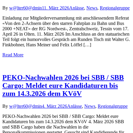
By
w@lter60@dmin
11. März 2026
Anlässe
,
News
,
Regionalgruppe
Einladung zur Mitgliederversammlung mit anschliessendem Referat
«Von den 2-Achsern über den starren Fahrplan zu Bahn und Bus
2000 +NEAT» der RG Nordwest-, Zentralschweiz, Tessin vom 17.
April 26 in Olten. 11. März 2026 Im Anschluss an den statuarischen
Teil folgt ein humorvolles Gespräch am Runden Tisch mit Walter G.
Finkbohner, Hans Meiner und Felix Löffel […]
Read More
PEKO-Nachwahlen 2026 bei SBB / SBB
Cargo: Meldet eure Kandidaturen bis
zum 14.3.2026 dem KVöV
By
w@lter60@dmin
4. März 2026
Anlässe
,
News
,
Regionalgruppe
PEKO-Nachwahlen 2026 bei SBB / SBB Cargo: Meldet eure
Kandidaturen bis zum 14.3.2026 dem KVöV 4. März 2026 SBB
und SBB Cargo haben die Nachwahlen in die
Personalkommissionen gestartet. Gesucht sind Kandidierende für