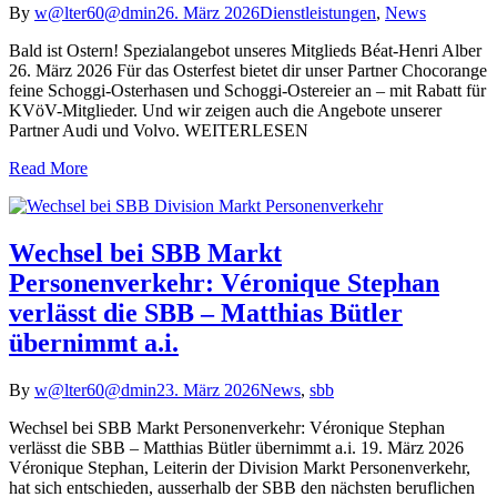
By
w@lter60@dmin
26. März 2026
Dienstleistungen
,
News
Bald ist Ostern! Spezialangebot unseres Mitglieds Béat-Henri Alber
26. März 2026 Für das Osterfest bietet dir unser Partner Chocorange
feine Schoggi-Osterhasen und Schoggi-Ostereier an – mit Rabatt für
KVöV-Mitglieder. Und wir zeigen auch die Angebote unserer
Partner Audi und Volvo. WEITERLESEN
Read More
Wechsel bei SBB Markt
Personenverkehr: Véronique Stephan
verlässt die SBB – Matthias Bütler
übernimmt a.i.
By
w@lter60@dmin
23. März 2026
News
,
sbb
Wechsel bei SBB Markt Personenverkehr: Véronique Stephan
verlässt die SBB – Matthias Bütler übernimmt a.i. 19. März 2026
Véronique Stephan, Leiterin der Division Markt Personenverkehr,
hat sich entschieden, ausserhalb der SBB den nächsten beruflichen