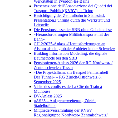
Werkstätten in Yverdon-les-Bains
Presentazione dell’Associazione dei Quadri dei
Trasporti Pubblici(KVöV) in Ticino
Besichtigung der Zentralbahn in Stansstad:
Präsentation,Führung durch die Werkstatt und
Leitstelle
Die Pensionskasse der SBB ohne Geheimnisse
«Herausforderungen Militärtransporte mit der
Bahn»
CH 2/2025-Anlass «Herausforderungen an
Alstom als ein globaler Anbieter in der Schweiz»
Building Information Modelling: die digitale
Baumethode bei den SBB
Pensionierten-Anlass 2026 der RG Nordwest- /
Zentralschweiz / Tessin
«Die Projektallianz am Beispiel Fehmarnbelt –
Der Tunnel» – RG Zürich/Ostschweiz 8.
September 2025
Visite des coulisses de La Cité du Train à
Mulhouse
DV-Anlass 2025
«AS35 – Anlagenerweiterung Zürich
Stadelhofen»
Mitgliederversammlung der KVöV
Regionalgruppe Nordwest-/ Zentralschweiz/