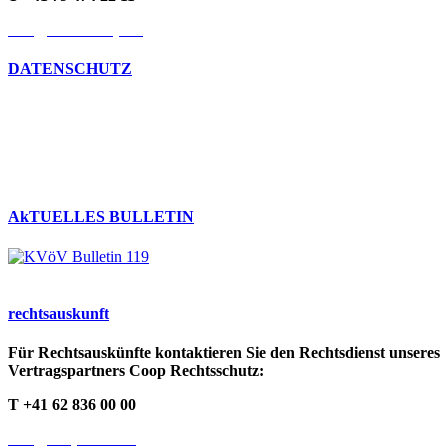
info@kvoev-actp.ch
DATENSCHUTZ
Umgang mit persönlichen Daten
Datenschutzerklärung
Cookie-Richtlinien
AkTUELLES BULLETIN
rechts­auskunft
Für Rechtsauskünfte kontaktieren Sie den Rechtsdienst unseres
Vertragspartners Coop Rechtsschutz:
T +41 62 836 00 00
info@cooprecht.ch