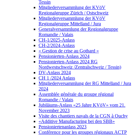
Tessin
Mitgliederversammlung der KVöV
Regionalgruppe Zürich / Ostschweiz
Mitgliederversammlung der KVöV
Regionalgruppe Mittelland / Jura
Generalversammlung der Regionalgruppe
Romandie / Valais
CH-1/2025-Anlass
CH-2/2024-Anlass
« Gestion de crise au Gothard »
Pensionierten-Anlass 2024
Pensionierten-Anlass 2024 RG
Nordwestschweiz /Zentralschweiz / Tessin)
DV-Anlass 2024
CH 1 /2024 Anlass
Mitgliederversammlung der RG Mittelland / Jura
2024
Assemblée générale du groupe régional
Romandie / Valais
Jubiläums-Anlass «25 Jahre KVöV» vom 21.
November 2023
Visite des chantiers navals de la CGN à Ouchy
«Additive Manufacturing bei den SBB»
Pensioniertenanlass 2023
Conférence pour les groupes régionaux ACTP