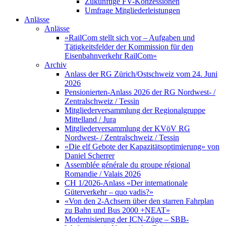
Zukünftige FV-Konzessionen
Umfrage Mitgliederleistungen
Anlässe
Anlässe
«RailCom stellt sich vor – Aufgaben und
Tätigkeitsfelder der Kommission für den
Eisenbahnverkehr RailCom»
Archiv
Anlass der RG Zürich/Ostschweiz vom 24. Juni
2026
Pensionierten-Anlass 2026 der RG Nordwest- /
Zentralschweiz / Tessin
Mitgliederversammlung der Regionalgruppe
Mittelland / Jura
Mitgliederversammlung der KVöV RG
Nordwest- / Zentralschweiz / Tessin
«Die elf Gebote der Kapazitätsoptimierung» von
Daniel Scherrer
Assemblée générale du groupe régional
Romandie / Valais 2026
CH 1/2026-Anlass «Der internationale
Güterverkehr – quo vadis?»
«Von den 2-Achsern über den starren Fahrplan
zu Bahn und Bus 2000 +NEAT»
Modernisierung der ICN-Züge – SBB-