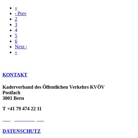
«
‹ Prev
2
3
4
5
6
Next ›
»
KONTAKT
Kaderverband des Öffentlichen Verkehrs KVÖV
Postfach
3001 Bern
T +41 79 474 22 11
info@kvoev-actp.ch
DATENSCHUTZ