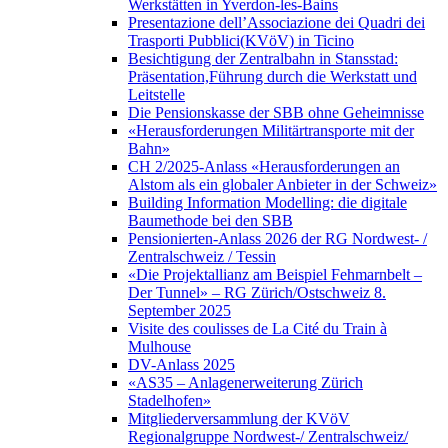
Werkstätten in Yverdon-les-Bains
Presentazione dell’Associazione dei Quadri dei
Trasporti Pubblici(KVöV) in Ticino
Besichtigung der Zentralbahn in Stansstad:
Präsentation,Führung durch die Werkstatt und
Leitstelle
Die Pensionskasse der SBB ohne Geheimnisse
«Herausforderungen Militärtransporte mit der
Bahn»
CH 2/2025-Anlass «Herausforderungen an
Alstom als ein globaler Anbieter in der Schweiz»
Building Information Modelling: die digitale
Baumethode bei den SBB
Pensionierten-Anlass 2026 der RG Nordwest- /
Zentralschweiz / Tessin
«Die Projektallianz am Beispiel Fehmarnbelt –
Der Tunnel» – RG Zürich/Ostschweiz 8.
September 2025
Visite des coulisses de La Cité du Train à
Mulhouse
DV-Anlass 2025
«AS35 – Anlagenerweiterung Zürich
Stadelhofen»
Mitgliederversammlung der KVöV
Regionalgruppe Nordwest-/ Zentralschweiz/