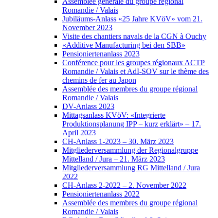
Assemblée générale du groupe régional
Romandie / Valais
Jubiläums-Anlass «25 Jahre KVöV» vom 21.
November 2023
Visite des chantiers navals de la CGN à Ouchy
«Additive Manufacturing bei den SBB»
Pensioniertenanlass 2023
Conférence pour les groupes régionaux ACTP
Romandie / Valais et AdI-SOV sur le thème des
chemins de fer au Japon
Assemblée des membres du groupe régional
Romandie / Valais
DV-Anlass 2023
Mittagsanlass KVöV: «Integrierte
Produktionsplanung IPP – kurz erklärt» – 17.
April 2023
CH-Anlass 1-2023 – 30. März 2023
Mitgliederversammlung der Regionalgruppe
Mittelland / Jura – 21. März 2023
Mitgliederversammlung RG Mittelland / Jura
2022
CH-Anlass 2-2022 – 2. November 2022
Pensioniertenanlass 2022
Assemblée des membres du groupe régional
Romandie / Valais