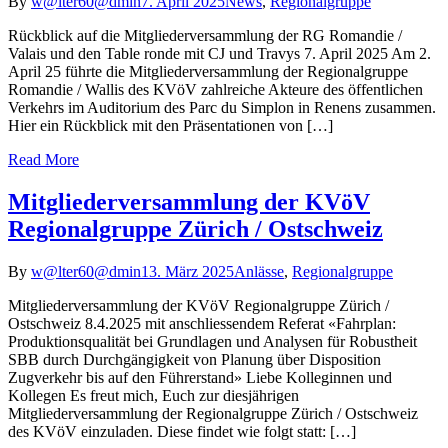
By
w@lter60@dmin
7. April 2025
News
,
Regionalgruppe
Rückblick auf die Mitgliederversammlung der RG Romandie /
Valais und den Table ronde mit CJ und Travys 7. April 2025 Am 2.
April 25 führte die Mitgliederversammlung der Regionalgruppe
Romandie / Wallis des KVöV zahlreiche Akteure des öffentlichen
Verkehrs im Auditorium des Parc du Simplon in Renens zusammen.
Hier ein Rückblick mit den Präsentationen von […]
Read More
Mitgliederversammlung der KVöV
Regionalgruppe Zürich / Ostschweiz
By
w@lter60@dmin
13. März 2025
Anlässe
,
Regionalgruppe
Mitgliederversammlung der KVöV Regionalgruppe Zürich /
Ostschweiz 8.4.2025 mit anschliessendem Referat «Fahrplan:
Produktionsqualität bei Grundlagen und Analysen für Robustheit
SBB durch Durchgängigkeit von Planung über Disposition
Zugverkehr bis auf den Führerstand» Liebe Kolleginnen und
Kollegen Es freut mich, Euch zur diesjährigen
Mitgliederversammlung der Regionalgruppe Zürich / Ostschweiz
des KVöV einzuladen. Diese findet wie folgt statt: […]