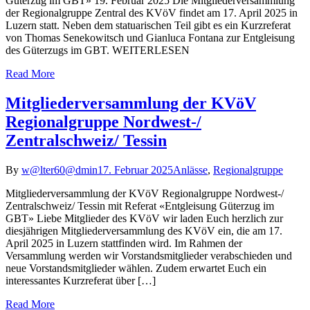
Güterzug im GBT» 19. Februar 2025 Die Mitgliederversammlung
der Regionalgruppe Zentral des KVöV findet am 17. April 2025 in
Luzern statt. Neben dem statuarischen Teil gibt es ein Kurzreferat
von Thomas Senekowitsch und Gianluca Fontana zur Entgleisung
des Güterzugs im GBT. WEITERLESEN
Read More
Mitgliederversammlung der KVöV
Regionalgruppe Nordwest-/
Zentralschweiz/ Tessin
By
w@lter60@dmin
17. Februar 2025
Anlässe
,
Regionalgruppe
Mitgliederversammlung der KVöV Regionalgruppe Nordwest-/
Zentralschweiz/ Tessin mit Referat «Entgleisung Güterzug im
GBT» Liebe Mitglieder des KVöV wir laden Euch herzlich zur
diesjährigen Mitgliederversammlung des KVöV ein, die am 17.
April 2025 in Luzern stattfinden wird. Im Rahmen der
Versammlung werden wir Vorstandsmitglieder verabschieden und
neue Vorstandsmitglieder wählen. Zudem erwartet Euch ein
interessantes Kurzreferat über […]
Read More