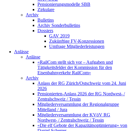
Pensionierungsmodelle SBB
Zirkulare
Archiv
Bulletins
Archiv Sonderbulletins
Dossiers
GAV 2019
Zukünftige FV-Konzessionen
Umfrage Mitgliederleistungen
Anlässe
Anlässe
«RailCom stellt sich vor – Aufgaben und
Tätigkeitsfelder der Kommission für den
Eisenbahnverkehr RailCom»
Archiv
Anlass der RG Zürich/Ostschweiz vom 24. Juni
2026
Pensionierten-Anlass 2026 der RG Nordwest- /
Zentralschweiz / Tessin
Mitgliederversammlung der Regionalgruppe
Mittelland / Jura
Mitgliederversammlung der KVöV RG
Nordwest- / Zentralschweiz / Tessin
«Die elf Gebote der Kapazitätsoptimierung» von
Daniel Scherrer