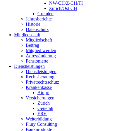
NW-CH/Z-CH/TI
Zürich/Ost-CH
Gremien
Jahresberichte
Historie
Datenschutz
Mitgliedschaft
Mitgliedschaft
Beitrag
Mitglied werden
Adressänderung
Pensionierte
Dienstleistungen
Dienstleistungen
Rechtsberatung
Privatrechtsschutz
Krankenkasse
Atupri
Versicherungen
Zürich
Generali
ERV
Weiterbildung
Flury Consulting
Bankprodukte