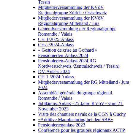
Tessin
Mitgliederversammlung der KVöV
Regionalgruppe Zürich / Ostschweiz
Mitgliederversammlung der KVöV
Regionalgruppe Mittelland / Jura
Generalversammlung der Regionalgruppe
Romandie / Valais
CH-1/2025-Anlass
CH-2/2024-Anlass
« Gestion de crise au Gothard »
Pensionierten-Anlass 2024
Pensionierten-Anlass 2024 RG
Nordwestschweiz /Zentralschweiz / Tessin)
DV-Anlass 2024
CH 1 /2024 Anlass
Mitgliederversammlung der RG Mittelland / Jura
2024
Assemblée générale du groupe régional
Romandie / Valais
Jubiläums-Anlass «25 Jahre KVöV» vom 21.
November 2023
Visite des chantiers navals de la CGN à Ouchy
«Additive Manufacturing bei den SBB»
Pensioniertenanlass 2023
Conférence pour les groupes régionaux ACTP