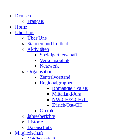
Deutsch
Français
Home
Über Uns
Über Uns
Statuten und Leitbild
Aktivitäten
Sozialpartnerschaft
Verkehrspolitik
Netzwerk
Organisation
Zentralvorstand
Regionalgruppen
Romandie / Valais
Mittelland/Jura
NW-CH/Z-CH/TI
Zürich/Ost-CH
Gremien
Jahresberichte
Historie
Datenschutz
Mitgliedschaft
Mitgliedschaft