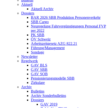
Bulletin
Aktuell
Aktuell Archiv
Dossiers
BAR 2026 SBB Produktion Personenverkehr
SBB Cargo
Neuregelung Fahrvergünstigungen Personal FVP
per 2022
PK SBB
ÖV Schweiz
Arbeitszeitgesetz AZG 822.21
Führung/Management
Sondage
Newsletter
Regelwerk
GAV BLS
GAV SBB
GAV SOB
Pensionierungsmodelle SBB
Zirkulare
Archiv
Bulletins
Archiv Sonderbulletins
Dossiers
GAV 2019