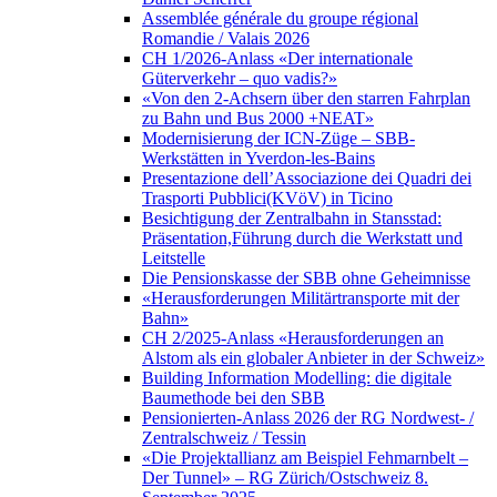
Assemblée générale du groupe régional
Romandie / Valais 2026
CH 1/2026-Anlass «Der internationale
Güterverkehr – quo vadis?»
«Von den 2-Achsern über den starren Fahrplan
zu Bahn und Bus 2000 +NEAT»
Modernisierung der ICN-Züge – SBB-
Werkstätten in Yverdon-les-Bains
Presentazione dell’Associazione dei Quadri dei
Trasporti Pubblici(KVöV) in Ticino
Besichtigung der Zentralbahn in Stansstad:
Präsentation,Führung durch die Werkstatt und
Leitstelle
Die Pensionskasse der SBB ohne Geheimnisse
«Herausforderungen Militärtransporte mit der
Bahn»
CH 2/2025-Anlass «Herausforderungen an
Alstom als ein globaler Anbieter in der Schweiz»
Building Information Modelling: die digitale
Baumethode bei den SBB
Pensionierten-Anlass 2026 der RG Nordwest- /
Zentralschweiz / Tessin
«Die Projektallianz am Beispiel Fehmarnbelt –
Der Tunnel» – RG Zürich/Ostschweiz 8.