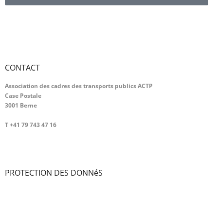
CONTACT
Association des cadres des transports publics ACTP
Case Postale
3001 Berne
T +41 79 743 47 16
info@kvoev-actp.ch
PROTECTION DES DONNéS
Protection des données personnelles
Déclaration de protection