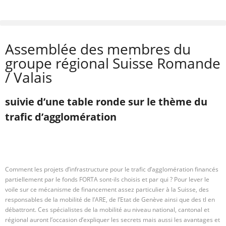
Assemblée des membres du
groupe régional Suisse Romande
/ Valais
suivie d’une table ronde sur le thème du
trafic d’agglomération
Comment les projets d’infrastructure pour le trafic d’agglomération financés
partiellement par le fonds FORTA sont-ils choisis et par qui ? Pour lever le
voile sur ce mécanisme de financement assez particulier à la Suisse, des
responsables de la mobilité de l’ARE, de l’Etat de Genève ainsi que des tl en
débattront. Ces spécialistes de la mobilité au niveau national, cantonal et
régional auront l’occasion d’expliquer les secrets mais aussi les avantages et