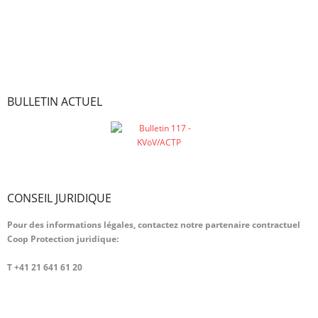
des données
Politique en matière de cookies
BULLETIN ACTUEL
CONSEIL JURIDIQUE
Pour des informations légales, contactez notre partenaire contractuel
Coop Protection juridique:
T +41 21 641 61 20
info.fr@cooprecht.ch