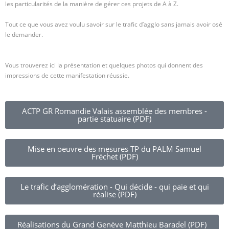
les particularités de la manière de gérer ces projets de A à Z.
Tout ce que vous avez voulu savoir sur le trafic d’agglo sans jamais avoir osé
le demander.
Vous trouverez ici la présentation et quelques photos qui donnent des
impressions de cette manifestation réussie.
ACTP GR Romandie Valais assemblée des membres -
partie statuaire (PDF)
Mise en oeuvre des mesures TP du PALM Samuel
Fréchet (PDF)
Le trafic d’agglomération - Qui décide - qui paie et qui
réalise (PDF)
Réalisations du Grand Genève Matthieu Baradel (PDF)