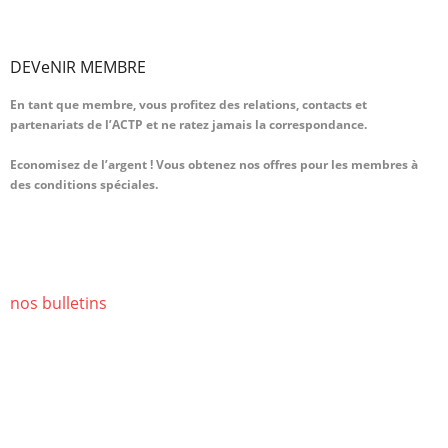
DEVeNIR MEMBRE
En tant que membre, vous profitez des relations, contacts et
partenariats de l’ACTP et ne ratez jamais la correspondance.
Economisez de l’argent ! Vous obtenez nos offres pour les membres à
des conditions spéciales.
>> Lire la suite
nos bulletins
Restez à jour. Découvrez ce qui se passe dans le monde des transports
publics.
Inscrivez-vous et vous recevrez régulièrement notre bulletin et nos
informations.