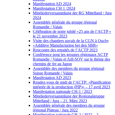
Manifestation AD 2024
Manifestation CH 1 /2024
Mitgliederversammlung der RG Mittelland / Jura
2024
Assemblée générale du groupe régional
Romandie / Valais
Célébration de notre jubilé «25 ans de l’ACTP »
le 21 novembre 2023
Visite des chantiers navals de la CGN à Ouchy
«Additive Manufacturing bei den SBB»
Rencontre des retraités de l’ACTP 2023
Conférence pour les groupes régionaux ACTP
Romandie / Valais et AdI-SOV sur le thème des
chemins de fer au Japon
Assemblée des membres du groupe régional
Suisse Romande / Valais
Manifestation AD 2023
Rendez-vous de midi de l’ACTP: «Planification
intégrée de la production (PIP)» – 17 avril 2023
Manifestation nationale CH-1 / 2023
Mitgliederversammlung der Regionalgruppe
Mittelland / Jura – 21. März 2023
Assemblée générale des membres du groupe
régional Plateau / Jura 2022
Manifestation nationale CH-2 / 2022 – 2