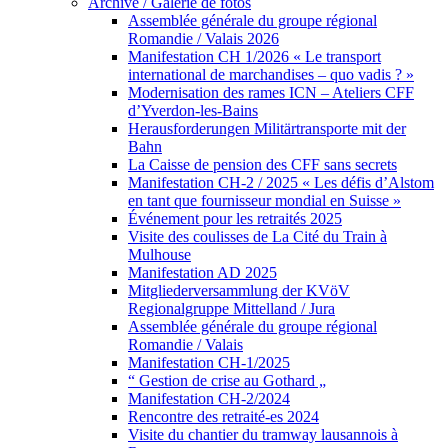
Archive / Galerie de fotos
Assemblée générale du groupe régional
Romandie / Valais 2026
Manifestation CH 1/2026 « Le transport
international de marchandises – quo vadis ? »
Modernisation des rames ICN – Ateliers CFF
d’Yverdon-les-Bains
Herausforderungen Militärtransporte mit der
Bahn
La Caisse de pension des CFF sans secrets
Manifestation CH-2 / 2025 « Les défis d’Alstom
en tant que fournisseur mondial en Suisse »
Événement pour les retraités 2025
Visite des coulisses de La Cité du Train à
Mulhouse
Manifestation AD 2025
Mitgliederversammlung der KVöV
Regionalgruppe Mittelland / Jura
Assemblée générale du groupe régional
Romandie / Valais
Manifestation CH-1/2025
“ Gestion de crise au Gothard „
Manifestation CH-2/2024
Rencontre des retraité-es 2024
Visite du chantier du tramway lausannois à