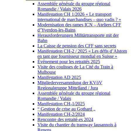
Assemblée générale du groupe régional
Romandie / Valais 2026
Manifestation CH 1/2026 « Le transport
international de marchandises – quo vadis ? »
Modernisation des rames ICN – Ateliers CFF
d’Yverdon-les-Bains
Herausforderungen Militärtransporte mit der
Bahn
La Caisse de pension des CFF sans secrets
Manifestation CH-2 / 2025 « Les défis d’Alstom
en tant que fournisseur mondial en Suisse »
Événement pour les retraités 2025
Visite des coulisses de La Cité du Train à
Mulhouse
Manifestation AD 2025
Mitgliederversammlung der KVöV
Regionalgruppe Mittelland / Jura
Assemblée générale du groupe régional
Romandie / Valais
Manifestation CH-1/2025
“ Gestion de crise au Gothard „
Manifestation CH-2/2024
Rencontre des retraité-es 2024
Visite du chantier du tramway lausannois à
Renens