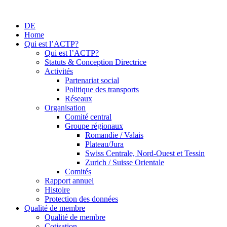
DE
Home
Qui est l’ACTP?
Qui est l’ACTP?
Statuts & Conception Directrice
Activités
Partenariat social
Politique des transports
Réseaux
Organisation
Comité central
Groupe régionaux
Romandie / Valais
Plateau/Jura
Swiss Centrale, Nord-Ouest et Tessin
Zurich / Suisse Orientale
Comités
Rapport annuel
Histoire
Protection des données
Qualité de membre
Qualité de membre
Cotisation