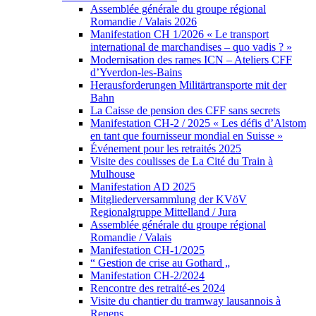
Assemblée générale du groupe régional
Romandie / Valais 2026
Manifestation CH 1/2026 « Le transport
international de marchandises – quo vadis ? »
Modernisation des rames ICN – Ateliers CFF
d’Yverdon-les-Bains
Herausforderungen Militärtransporte mit der
Bahn
La Caisse de pension des CFF sans secrets
Manifestation CH-2 / 2025 « Les défis d’Alstom
en tant que fournisseur mondial en Suisse »
Événement pour les retraités 2025
Visite des coulisses de La Cité du Train à
Mulhouse
Manifestation AD 2025
Mitgliederversammlung der KVöV
Regionalgruppe Mittelland / Jura
Assemblée générale du groupe régional
Romandie / Valais
Manifestation CH-1/2025
“ Gestion de crise au Gothard „
Manifestation CH-2/2024
Rencontre des retraité-es 2024
Visite du chantier du tramway lausannois à
Renens