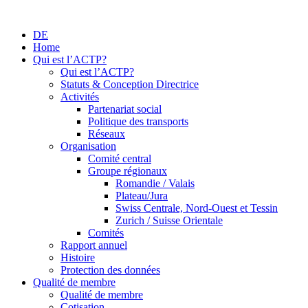
DE
Home
Qui est l’ACTP?
Qui est l’ACTP?
Statuts & Conception Directrice
Activités
Partenariat social
Politique des transports
Réseaux
Organisation
Comité central
Groupe régionaux
Romandie / Valais
Plateau/Jura
Swiss Centrale, Nord-Ouest et Tessin
Zurich / Suisse Orientale
Comités
Rapport annuel
Histoire
Protection des données
Qualité de membre
Qualité de membre
Cotisation