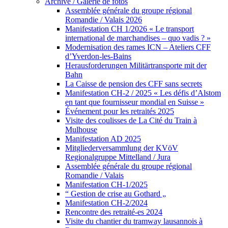
Archive / Galerie de fotos
Assemblée générale du groupe régional
Romandie / Valais 2026
Manifestation CH 1/2026 « Le transport
international de marchandises – quo vadis ? »
Modernisation des rames ICN – Ateliers CFF
d’Yverdon-les-Bains
Herausforderungen Militärtransporte mit der
Bahn
La Caisse de pension des CFF sans secrets
Manifestation CH-2 / 2025 « Les défis d’Alstom
en tant que fournisseur mondial en Suisse »
Événement pour les retraités 2025
Visite des coulisses de La Cité du Train à
Mulhouse
Manifestation AD 2025
Mitgliederversammlung der KVöV
Regionalgruppe Mittelland / Jura
Assemblée générale du groupe régional
Romandie / Valais
Manifestation CH-1/2025
“ Gestion de crise au Gothard „
Manifestation CH-2/2024
Rencontre des retraité-es 2024
Visite du chantier du tramway lausannois à