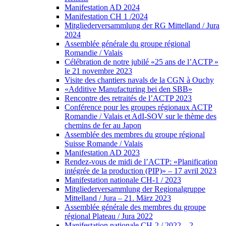
Manifestation AD 2024
Manifestation CH 1 /2024
Mitgliederversammlung der RG Mittelland / Jura
2024
Assemblée générale du groupe régional
Romandie / Valais
Célébration de notre jubilé «25 ans de l’ACTP »
le 21 novembre 2023
Visite des chantiers navals de la CGN à Ouchy
«Additive Manufacturing bei den SBB»
Rencontre des retraités de l’ACTP 2023
Conférence pour les groupes régionaux ACTP
Romandie / Valais et AdI-SOV sur le thème des
chemins de fer au Japon
Assemblée des membres du groupe régional
Suisse Romande / Valais
Manifestation AD 2023
Rendez-vous de midi de l’ACTP: «Planification
intégrée de la production (PIP)» – 17 avril 2023
Manifestation nationale CH-1 / 2023
Mitgliederversammlung der Regionalgruppe
Mittelland / Jura – 21. März 2023
Assemblée générale des membres du groupe
régional Plateau / Jura 2022
Manifestation nationale CH-2 / 2022 – 2