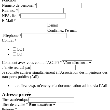
Fonction
*
Numéro de personel
*
Rue, no.
*
NPA, lieu
*
E-Mail
*
E-mail
Confirmez l’e-mail
Téléphone
*
Contrat
*
CCT
CO
Comment avez-vous connu l'ACTP?
*
J’ai été recruté par
Je souhaite adhérer simultanément à l'Association des ingénieurs des
transports publics (AdI).
euillez s.v.p. m’envoyer la documentation ad hoc via l‘AdI
Adresse privée
Titre académique
Titre de civilité
*
Prénom
*