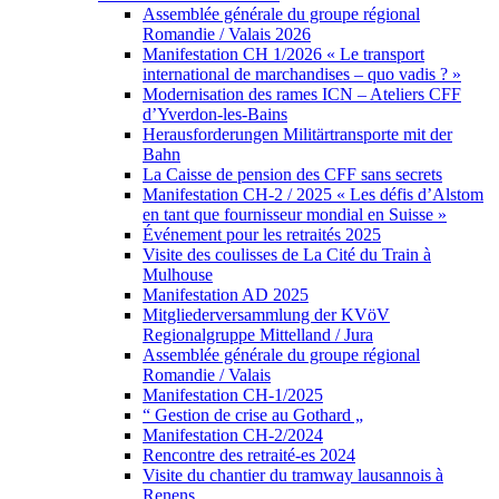
Assemblée générale du groupe régional
Romandie / Valais 2026
Manifestation CH 1/2026 « Le transport
international de marchandises – quo vadis ? »
Modernisation des rames ICN – Ateliers CFF
d’Yverdon-les-Bains
Herausforderungen Militärtransporte mit der
Bahn
La Caisse de pension des CFF sans secrets
Manifestation CH-2 / 2025 « Les défis d’Alstom
en tant que fournisseur mondial en Suisse »
Événement pour les retraités 2025
Visite des coulisses de La Cité du Train à
Mulhouse
Manifestation AD 2025
Mitgliederversammlung der KVöV
Regionalgruppe Mittelland / Jura
Assemblée générale du groupe régional
Romandie / Valais
Manifestation CH-1/2025
“ Gestion de crise au Gothard „
Manifestation CH-2/2024
Rencontre des retraité-es 2024
Visite du chantier du tramway lausannois à
Renens