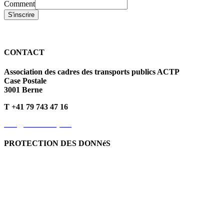
Comment
S'inscrire
CONTACT
Association des cadres des transports publics ACTP
Case Postale
3001 Berne
T +41 79 743 47 16
info@kvoev-actp.ch
PROTECTION DES DONNéS
Protection des données personnelles
Déclaration de protection
des données
Politique en matière de cookies