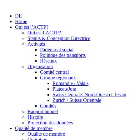
DE
Home
Qui est l’ACTP?
Qui est l’ACTP?
Statuts & Conception Directrice
Activités
Partenariat social
Politique des transports
Réseaux
Organisation
Comité central
Groupe régionaux
Romandie / Valais
Plateau/Jura
Swiss Centrale, Nord-Ouest et Tessin
Zurich / Suisse Orientale
Comités
Rapport annuel
Histoire
Protection des données
Qualité de membre
Qualité de membre
Cotisation