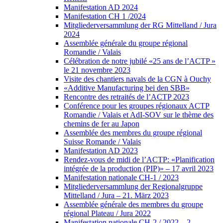
Manifestation AD 2024
Manifestation CH 1 /2024
Mitgliederversammlung der RG Mittelland / Jura
2024
Assemblée générale du groupe régional
Romandie / Valais
Célébration de notre jubilé «25 ans de l’ACTP »
le 21 novembre 2023
Visite des chantiers navals de la CGN à Ouchy
«Additive Manufacturing bei den SBB»
Rencontre des retraités de l’ACTP 2023
Conférence pour les groupes régionaux ACTP
Romandie / Valais et AdI-SOV sur le thème des
chemins de fer au Japon
Assemblée des membres du groupe régional
Suisse Romande / Valais
Manifestation AD 2023
Rendez-vous de midi de l’ACTP: «Planification
intégrée de la production (PIP)» – 17 avril 2023
Manifestation nationale CH-1 / 2023
Mitgliederversammlung der Regionalgruppe
Mittelland / Jura – 21. März 2023
Assemblée générale des membres du groupe
régional Plateau / Jura 2022
Manifestation nationale CH-2 / 2022 – 2