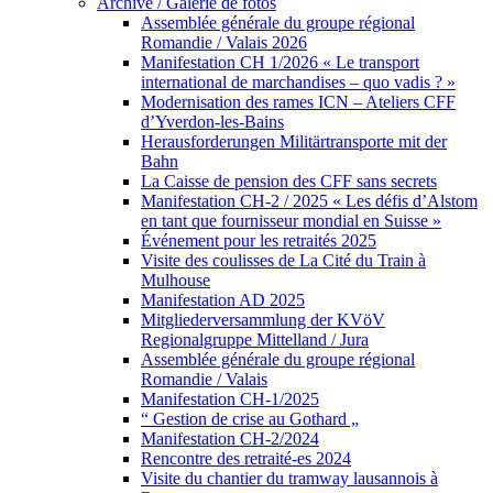
Archive / Galerie de fotos
Assemblée générale du groupe régional
Romandie / Valais 2026
Manifestation CH 1/2026 « Le transport
international de marchandises – quo vadis ? »
Modernisation des rames ICN – Ateliers CFF
d’Yverdon-les-Bains
Herausforderungen Militärtransporte mit der
Bahn
La Caisse de pension des CFF sans secrets
Manifestation CH-2 / 2025 « Les défis d’Alstom
en tant que fournisseur mondial en Suisse »
Événement pour les retraités 2025
Visite des coulisses de La Cité du Train à
Mulhouse
Manifestation AD 2025
Mitgliederversammlung der KVöV
Regionalgruppe Mittelland / Jura
Assemblée générale du groupe régional
Romandie / Valais
Manifestation CH-1/2025
“ Gestion de crise au Gothard „
Manifestation CH-2/2024
Rencontre des retraité-es 2024
Visite du chantier du tramway lausannois à