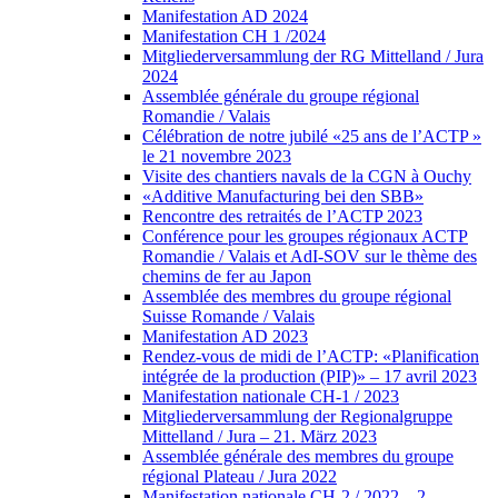
Manifestation AD 2024
Manifestation CH 1 /2024
Mitgliederversammlung der RG Mittelland / Jura
2024
Assemblée générale du groupe régional
Romandie / Valais
Célébration de notre jubilé «25 ans de l’ACTP »
le 21 novembre 2023
Visite des chantiers navals de la CGN à Ouchy
«Additive Manufacturing bei den SBB»
Rencontre des retraités de l’ACTP 2023
Conférence pour les groupes régionaux ACTP
Romandie / Valais et AdI-SOV sur le thème des
chemins de fer au Japon
Assemblée des membres du groupe régional
Suisse Romande / Valais
Manifestation AD 2023
Rendez-vous de midi de l’ACTP: «Planification
intégrée de la production (PIP)» – 17 avril 2023
Manifestation nationale CH-1 / 2023
Mitgliederversammlung der Regionalgruppe
Mittelland / Jura – 21. März 2023
Assemblée générale des membres du groupe
régional Plateau / Jura 2022
Manifestation nationale CH-2 / 2022 – 2