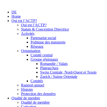
DE
Home
Qui est l’ACTP?
Qui est l’ACTP?
Statuts & Conception Directrice
Activités
Partenariat social
Politique des transports
Réseaux
Organisation
Comité central
Groupe régionaux
Romandie / Valais
Plateau/Jura
Swiss Centrale, Nord-Ouest et Tessin
Zurich / Suisse Orientale
Comités
Rapport annuel
Histoire
Protection des données
Qualité de membre
Qualité de membre
Cotisation