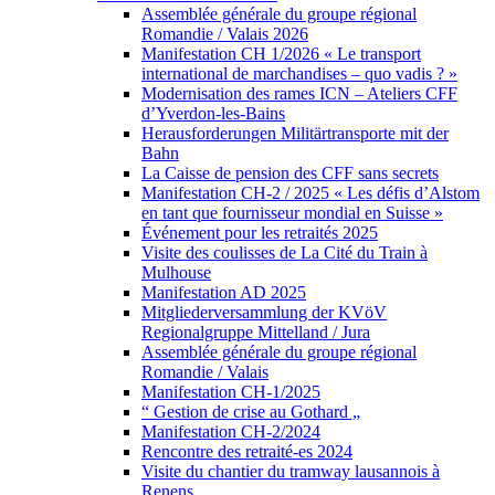
Assemblée générale du groupe régional
Romandie / Valais 2026
Manifestation CH 1/2026 « Le transport
international de marchandises – quo vadis ? »
Modernisation des rames ICN – Ateliers CFF
d’Yverdon-les-Bains
Herausforderungen Militärtransporte mit der
Bahn
La Caisse de pension des CFF sans secrets
Manifestation CH-2 / 2025 « Les défis d’Alstom
en tant que fournisseur mondial en Suisse »
Événement pour les retraités 2025
Visite des coulisses de La Cité du Train à
Mulhouse
Manifestation AD 2025
Mitgliederversammlung der KVöV
Regionalgruppe Mittelland / Jura
Assemblée générale du groupe régional
Romandie / Valais
Manifestation CH-1/2025
“ Gestion de crise au Gothard „
Manifestation CH-2/2024
Rencontre des retraité-es 2024
Visite du chantier du tramway lausannois à
Renens