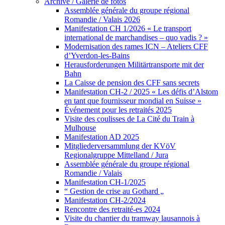
Archive / Galerie de fotos
Assemblée générale du groupe régional
Romandie / Valais 2026
Manifestation CH 1/2026 « Le transport
international de marchandises – quo vadis ? »
Modernisation des rames ICN – Ateliers CFF
d’Yverdon-les-Bains
Herausforderungen Militärtransporte mit der
Bahn
La Caisse de pension des CFF sans secrets
Manifestation CH-2 / 2025 « Les défis d’Alstom
en tant que fournisseur mondial en Suisse »
Événement pour les retraités 2025
Visite des coulisses de La Cité du Train à
Mulhouse
Manifestation AD 2025
Mitgliederversammlung der KVöV
Regionalgruppe Mittelland / Jura
Assemblée générale du groupe régional
Romandie / Valais
Manifestation CH-1/2025
“ Gestion de crise au Gothard „
Manifestation CH-2/2024
Rencontre des retraité-es 2024
Visite du chantier du tramway lausannois à