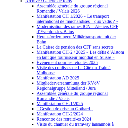
Archive / Galerie de fotos
Assemblée générale du groupe régional
Romandie / Valais 2026
Manifestation CH 1/2026 « Le transport
international de marchandises – quo vadis ? »
Modernisation des rames ICN – Ateliers CFF
d’Yverdon-les-Bains
Herausforderungen Militärtransporte mit der
Bahn
La Caisse de pension des CFF sans secrets
Manifestation CH-2 / 2025 « Les défis d’Alstom
en tant que fournisseur mondial en Suisse »
Événement pour les retraités 2025
Visite des coulisses de La Cité du Train à
Mulhouse
Manifestation AD 2025
Mitgliederversammlung der KVöV
Regionalgruppe Mittelland / Jura
Assemblée générale du groupe régional
Romandie / Valais
Manifestation CH-1/2025
“ Gestion de crise au Gothard „
Manifestation CH-2/2024
Rencontre des retraité-es 2024
Visite du chantier du tramway lausannois à