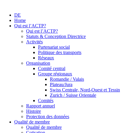
DE
Home
Qui est l’ACTP?
Qui est l’ACTP?
Statuts & Conception Directrice
Activités
Partenariat social
Politique des transports
Réseaux
Organisation
Comité central
Groupe régionaux
Romandie / Valais
Plateau/Jura
Swiss Centrale, Nord-Ouest et Tessin
Zurich / Suisse Orientale
Comités
Rapport annuel
Histoire
Protection des données
Qualité de membre
Qualité de membre
Cotisation