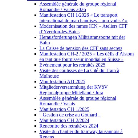
Assemblée générale du groupe régional
Romandie / Valais 2026
Manifestation CH 1/2026 « Le transport
international de marchandises – quo vadis ? »
Modernisation des rames ICN – Ateliers CFF
d’Yverdon-les-Bains
Herausforderungen Militärtransporte mit der
Bahn
La Caisse de pension des CFF sans secrets
Manifestation CH-2 / 2025 « Les défis d’Alstom
en tant que fournisseur mondial en Suisse »
Événement pour les retraités 2025
Visite des coulisses de La Cité du Train à
Mulhouse
Manifestation AD 2025
Mitgliederversammlung der KVöV
Regionalgruppe Mittelland / Jura
Assemblée générale du groupe régional
Romandie / Valais
Manifestation CH-1/2025
“ Gestion de crise au Gothard „
Manifestation CH-2/2024
Rencontre des retraité-es 2024
Visite du chantier du tramway lausannois à
Renens