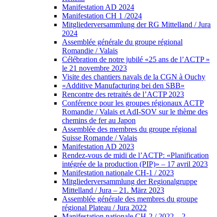
Manifestation AD 2024
Manifestation CH 1 /2024
Mitgliederversammlung der RG Mittelland / Jura
2024
Assemblée générale du groupe régional
Romandie / Valais
Célébration de notre jubilé «25 ans de l’ACTP »
le 21 novembre 2023
Visite des chantiers navals de la CGN à Ouchy
«Additive Manufacturing bei den SBB»
Rencontre des retraités de l’ACTP 2023
Conférence pour les groupes régionaux ACTP
Romandie / Valais et AdI-SOV sur le thème des
chemins de fer au Japon
Assemblée des membres du groupe régional
Suisse Romande / Valais
Manifestation AD 2023
Rendez-vous de midi de l’ACTP: «Planification
intégrée de la production (PIP)» – 17 avril 2023
Manifestation nationale CH-1 / 2023
Mitgliederversammlung der Regionalgruppe
Mittelland / Jura – 21. März 2023
Assemblée générale des membres du groupe
régional Plateau / Jura 2022
Manifestation nationale CH-2 / 2022 – 2