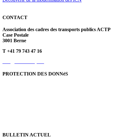
CONTACT
Association des cadres des transports publics ACTP
Case Postale
3001 Berne
T +41 79 743 47 16
info@kvoev-actp.ch
PROTECTION DES DONNéS
Protection des données personnelles
Déclaration de protection
des données
Politique en matière de cookies
BULLETIN ACTUEL