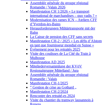
Assemblée générale du groupe régional
Romandie / Valais 2026
Manifestation CH 1/2026 « Le transport
international de marchandises – quo vadis ? »
Modernisation des rames ICN – Ateliers CFF
d’Yverdon-les-Bains
Herausforderungen Militärtransporte mit der
Bahn
La Caisse de pension des CFF sans secrets
Manifestation CH-2 / 2025 « Les défis d’Alstom
en tant que fournisseur mondial en Suisse »
Événement pour les retraités 2025
Visite des coulisses de La Cité du Train à
Mulhouse
Manifestation AD 2025
Mitgliederversammlung der KVöV
Regionalgruppe Mittelland / Jura
Assemblée générale du groupe régional
Romandie / Valais
Manifestation CH-1/2025
“ Gestion de crise au Gothard „
Manifestation CH-2/2024
Rencontre des retraité-es 2024
Visite du chantier du tramway lausannois à
Renens