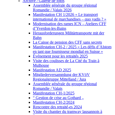
Archive / Galerie de fotos
Assemblée générale du groupe régional
Romandie / Valais 2026
Manifestation CH 1/2026 « Le transport
international de marchandises – quo vadis ? »
Modernisation des rames ICN – Ateliers CFF
d’Yverdon-les-Bains
Herausforderungen Militärtransporte mit der
Bahn
La Caisse de pension des CFF sans secrets
Manifestation CH-2 / 2025 « Les défis d’Alstom
en tant que fournisseur mondial en Suisse »
Événement pour les retraités 2025
Visite des coulisses de La Cité du Train à
Mulhouse
Manifestation AD 2025
Mitgliederversammlung der KVöV
Regionalgruppe Mittelland / Jura
Assemblée générale du groupe régional
Romandie / Valais
Manifestation CH-1/2025
“ Gestion de crise au Gothard „
Manifestation CH-2/2024
Rencontre des retraité-es 2024
Visite du chantier du tramway lausannois à