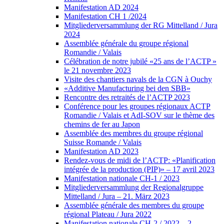
Manifestation AD 2024
Manifestation CH 1 /2024
Mitgliederversammlung der RG Mittelland / Jura
2024
Assemblée générale du groupe régional
Romandie / Valais
Célébration de notre jubilé «25 ans de l’ACTP »
le 21 novembre 2023
Visite des chantiers navals de la CGN à Ouchy
«Additive Manufacturing bei den SBB»
Rencontre des retraités de l’ACTP 2023
Conférence pour les groupes régionaux ACTP
Romandie / Valais et AdI-SOV sur le thème des
chemins de fer au Japon
Assemblée des membres du groupe régional
Suisse Romande / Valais
Manifestation AD 2023
Rendez-vous de midi de l’ACTP: «Planification
intégrée de la production (PIP)» – 17 avril 2023
Manifestation nationale CH-1 / 2023
Mitgliederversammlung der Regionalgruppe
Mittelland / Jura – 21. März 2023
Assemblée générale des membres du groupe
régional Plateau / Jura 2022
Manifestation nationale CH-2 / 2022 – 2