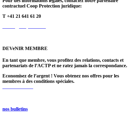
Pour des informations légales, contactez notre partenaire
contractuel Coop Protection juridique:
T +41 21 641 61 20
info.fr@cooprecht.ch
DEVeNIR MEMBRE
En tant que membre, vous profitez des relations, contacts et
partenariats de l’ACTP et ne ratez jamais la correspondance.
Economisez de l’argent ! Vous obtenez nos offres pour les
membres à des conditions spéciales.
>> Lire la suite
nos bulletins
Restez à jour. Découvrez ce qui se passe dans le monde des
transports publics.