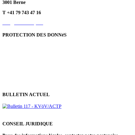
3001 Berne
T +41 79 743 47 16
info@kvoev-actp.ch
PROTECTION DES DONNéS
Protection des données personnelles
Déclaration de protection
des données
Politique en matière de cookies
BULLETIN ACTUEL
CONSEIL JURIDIQUE