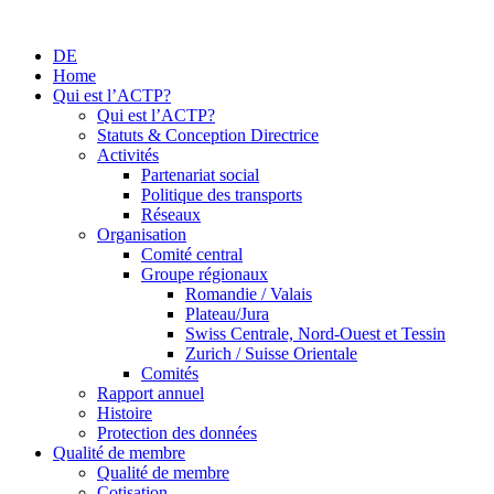
DE
Home
Qui est l’ACTP?
Qui est l’ACTP?
Statuts & Conception Directrice
Activités
Partenariat social
Politique des transports
Réseaux
Organisation
Comité central
Groupe régionaux
Romandie / Valais
Plateau/Jura
Swiss Centrale, Nord-Ouest et Tessin
Zurich / Suisse Orientale
Comités
Rapport annuel
Histoire
Protection des données
Qualité de membre
Qualité de membre
Cotisation