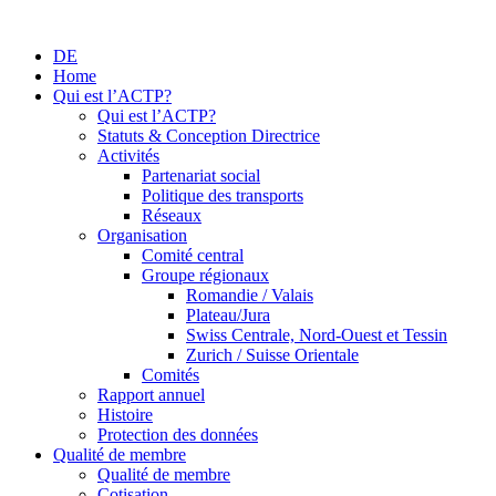
DE
Home
Qui est l’ACTP?
Qui est l’ACTP?
Statuts & Conception Directrice
Activités
Partenariat social
Politique des transports
Réseaux
Organisation
Comité central
Groupe régionaux
Romandie / Valais
Plateau/Jura
Swiss Centrale, Nord-Ouest et Tessin
Zurich / Suisse Orientale
Comités
Rapport annuel
Histoire
Protection des données
Qualité de membre
Qualité de membre
Cotisation