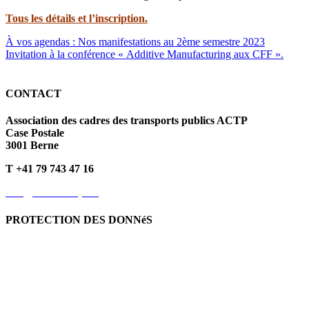
Tous les détails et l’inscription.
À vos agendas : Nos manifestations au 2ème semestre 2023
Invitation à la conférence « Additive Manufacturing aux CFF ».
CONTACT
Association des cadres des transports publics ACTP
Case Postale
3001 Berne
T +41 79 743 47 16
info@kvoev-actp.ch
PROTECTION DES DONNéS
Protection des données personnelles
Déclaration de protection
des données
Politique en matière de cookies