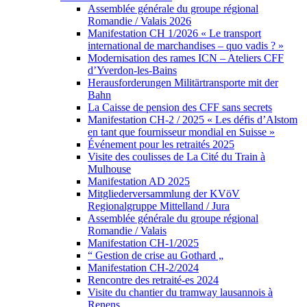
Assemblée générale du groupe régional
Romandie / Valais 2026
Manifestation CH 1/2026 « Le transport
international de marchandises – quo vadis ? »
Modernisation des rames ICN – Ateliers CFF
d’Yverdon-les-Bains
Herausforderungen Militärtransporte mit der
Bahn
La Caisse de pension des CFF sans secrets
Manifestation CH-2 / 2025 « Les défis d’Alstom
en tant que fournisseur mondial en Suisse »
Événement pour les retraités 2025
Visite des coulisses de La Cité du Train à
Mulhouse
Manifestation AD 2025
Mitgliederversammlung der KVöV
Regionalgruppe Mittelland / Jura
Assemblée générale du groupe régional
Romandie / Valais
Manifestation CH-1/2025
“ Gestion de crise au Gothard „
Manifestation CH-2/2024
Rencontre des retraité-es 2024
Visite du chantier du tramway lausannois à
Renens