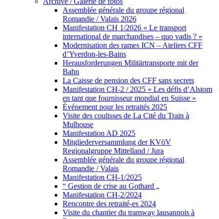
Archive / Galerie de fotos
Assemblée générale du groupe régional
Romandie / Valais 2026
Manifestation CH 1/2026 « Le transport
international de marchandises – quo vadis ? »
Modernisation des rames ICN – Ateliers CFF
d’Yverdon-les-Bains
Herausforderungen Militärtransporte mit der
Bahn
La Caisse de pension des CFF sans secrets
Manifestation CH-2 / 2025 « Les défis d’Alstom
en tant que fournisseur mondial en Suisse »
Événement pour les retraités 2025
Visite des coulisses de La Cité du Train à
Mulhouse
Manifestation AD 2025
Mitgliederversammlung der KVöV
Regionalgruppe Mittelland / Jura
Assemblée générale du groupe régional
Romandie / Valais
Manifestation CH-1/2025
“ Gestion de crise au Gothard „
Manifestation CH-2/2024
Rencontre des retraité-es 2024
Visite du chantier du tramway lausannois à