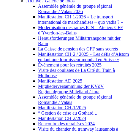
Archive / Galerie de fotos
Assemblée générale du groupe régional
Romandie / Valais 2026
Manifestation CH 1/2026 « Le transport
international de marchandises – quo vadis ? »
Modernisation des rames ICN – Ateliers CFF
d’Yverdon-les-Bains
Herausforderungen Militärtransporte mit der
Bahn
La Caisse de pension des CFF sans secrets
Manifestation CH-2 / 2025 « Les défis d’Alstom
en tant que fournisseur mondial en Suisse »
Événement pour les retraités 2025
Visite des coulisses de La Cité du Train à
Mulhouse
Manifestation AD 2025
Mitgliederversammlung der KVöV
Regionalgruppe Mittelland / Jura
Assemblée générale du groupe régional
Romandie / Valais
Manifestation CH-1/2025
“ Gestion de crise au Gothard „
Manifestation CH-2/2024
Rencontre des retraité-es 2024
Visite du chantier du tramway lausannois à