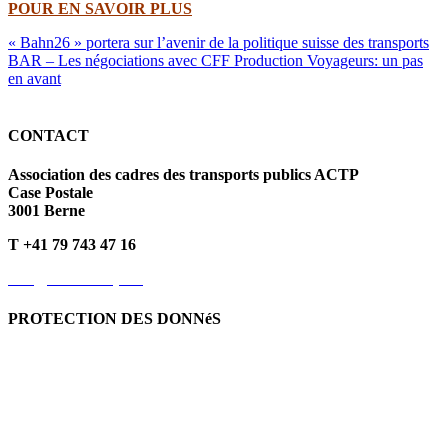
POUR EN SAVOIR PLUS
« Bahn26 » portera sur l’avenir de la politique suisse des transports
BAR – Les négociations avec CFF Production Voyageurs: un pas
en avant
CONTACT
Association des cadres des transports publics ACTP
Case Postale
3001 Berne
T +41 79 743 47 16
info@kvoev-actp.ch
PROTECTION DES DONNéS
Protection des données personnelles
Déclaration de protection
des données
Politique en matière de cookies