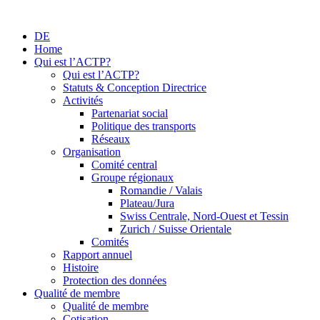
DE
Home
Qui est l’ACTP?
Qui est l’ACTP?
Statuts & Conception Directrice
Activités
Partenariat social
Politique des transports
Réseaux
Organisation
Comité central
Groupe régionaux
Romandie / Valais
Plateau/Jura
Swiss Centrale, Nord-Ouest et Tessin
Zurich / Suisse Orientale
Comités
Rapport annuel
Histoire
Protection des données
Qualité de membre
Qualité de membre
Cotisation