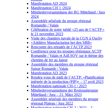
Manifestation AD 2024
Manifestation CH 1 /2024
Mitgliederversammlung der RG Mittelland / Jura
2024
Assemblée générale du groupe régional
Romandie / Valais
Célébration de notre jubilé «25 ans de l’ACTP »
le 21 novembre 2023
Visite des chantiers navals de la CGN à Ouchy
«Additive Manufacturing bei den SBB»
Rencontre des retraités de l’ACTP 2023
Conférence pour les groupes régionaux ACTP
Romandie / Valais et AdI-SOV sur le thème des
chemins de fer au Japon
Assemblée des membres du groupe régional
Suisse Romande / Valais
Manifestation AD 2023
Rendez-vous de midi de l’ACTP: «Planification
intégrée de la production (PIP)» – 17 avril 2023
Manifestation nationale CH-1 / 2023
Mitgliederversammlung der Regionalgruppe
Mittelland / Jura – 21. März 2023
Assemblée générale des membres du groupe
régional Plateau / Jura 2022
Manifestation nationale CH-2 / 2022 – 2