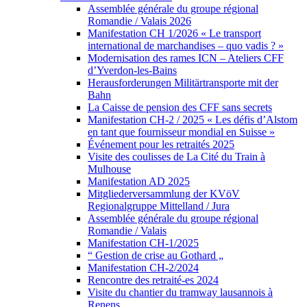
Assemblée générale du groupe régional
Romandie / Valais 2026
Manifestation CH 1/2026 « Le transport
international de marchandises – quo vadis ? »
Modernisation des rames ICN – Ateliers CFF
d’Yverdon-les-Bains
Herausforderungen Militärtransporte mit der
Bahn
La Caisse de pension des CFF sans secrets
Manifestation CH-2 / 2025 « Les défis d’Alstom
en tant que fournisseur mondial en Suisse »
Événement pour les retraités 2025
Visite des coulisses de La Cité du Train à
Mulhouse
Manifestation AD 2025
Mitgliederversammlung der KVöV
Regionalgruppe Mittelland / Jura
Assemblée générale du groupe régional
Romandie / Valais
Manifestation CH-1/2025
“ Gestion de crise au Gothard „
Manifestation CH-2/2024
Rencontre des retraité-es 2024
Visite du chantier du tramway lausannois à
Renens