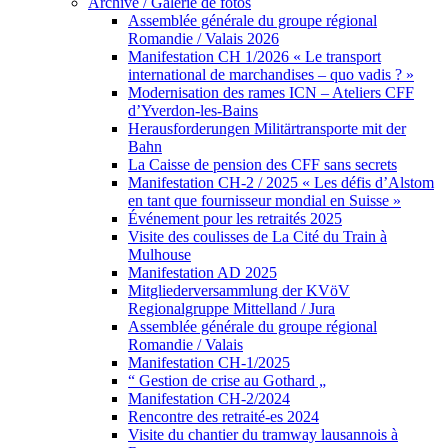
Archive / Galerie de fotos
Assemblée générale du groupe régional
Romandie / Valais 2026
Manifestation CH 1/2026 « Le transport
international de marchandises – quo vadis ? »
Modernisation des rames ICN – Ateliers CFF
d’Yverdon-les-Bains
Herausforderungen Militärtransporte mit der
Bahn
La Caisse de pension des CFF sans secrets
Manifestation CH-2 / 2025 « Les défis d’Alstom
en tant que fournisseur mondial en Suisse »
Événement pour les retraités 2025
Visite des coulisses de La Cité du Train à
Mulhouse
Manifestation AD 2025
Mitgliederversammlung der KVöV
Regionalgruppe Mittelland / Jura
Assemblée générale du groupe régional
Romandie / Valais
Manifestation CH-1/2025
“ Gestion de crise au Gothard „
Manifestation CH-2/2024
Rencontre des retraité-es 2024
Visite du chantier du tramway lausannois à