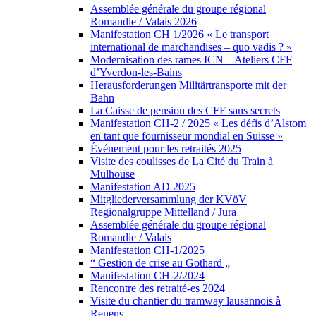
Assemblée générale du groupe régional
Romandie / Valais 2026
Manifestation CH 1/2026 « Le transport
international de marchandises – quo vadis ? »
Modernisation des rames ICN – Ateliers CFF
d’Yverdon-les-Bains
Herausforderungen Militärtransporte mit der
Bahn
La Caisse de pension des CFF sans secrets
Manifestation CH-2 / 2025 « Les défis d’Alstom
en tant que fournisseur mondial en Suisse »
Événement pour les retraités 2025
Visite des coulisses de La Cité du Train à
Mulhouse
Manifestation AD 2025
Mitgliederversammlung der KVöV
Regionalgruppe Mittelland / Jura
Assemblée générale du groupe régional
Romandie / Valais
Manifestation CH-1/2025
“ Gestion de crise au Gothard „
Manifestation CH-2/2024
Rencontre des retraité-es 2024
Visite du chantier du tramway lausannois à
Renens