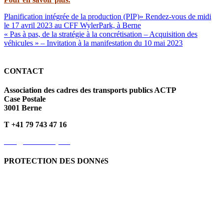
Planification intégrée de la production (PIP)» Rendez-vous de midi
le 17 avril 2023 au CFF WylerPark, à Berne
« Pas à pas, de la stratégie à la concrétisation – Acquisition des
véhicules » – Invitation à la manifestation du 10 mai 2023
CONTACT
Association des cadres des transports publics ACTP
Case Postale
3001 Berne
T +41 79 743 47 16
info@kvoev-actp.ch
PROTECTION DES DONNéS
Protection des données personnelles
Déclaration de protection
des données