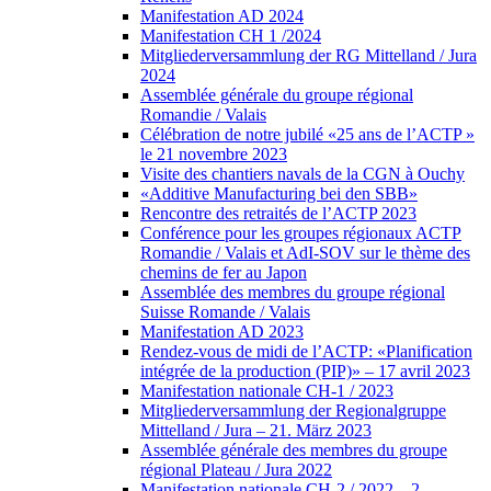
Manifestation AD 2024
Manifestation CH 1 /2024
Mitgliederversammlung der RG Mittelland / Jura
2024
Assemblée générale du groupe régional
Romandie / Valais
Célébration de notre jubilé «25 ans de l’ACTP »
le 21 novembre 2023
Visite des chantiers navals de la CGN à Ouchy
«Additive Manufacturing bei den SBB»
Rencontre des retraités de l’ACTP 2023
Conférence pour les groupes régionaux ACTP
Romandie / Valais et AdI-SOV sur le thème des
chemins de fer au Japon
Assemblée des membres du groupe régional
Suisse Romande / Valais
Manifestation AD 2023
Rendez-vous de midi de l’ACTP: «Planification
intégrée de la production (PIP)» – 17 avril 2023
Manifestation nationale CH-1 / 2023
Mitgliederversammlung der Regionalgruppe
Mittelland / Jura – 21. März 2023
Assemblée générale des membres du groupe
régional Plateau / Jura 2022
Manifestation nationale CH-2 / 2022 – 2