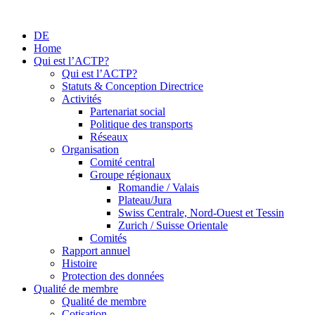
DE
Home
Qui est l’ACTP?
Qui est l’ACTP?
Statuts & Conception Directrice
Activités
Partenariat social
Politique des transports
Réseaux
Organisation
Comité central
Groupe régionaux
Romandie / Valais
Plateau/Jura
Swiss Centrale, Nord-Ouest et Tessin
Zurich / Suisse Orientale
Comités
Rapport annuel
Histoire
Protection des données
Qualité de membre
Qualité de membre
Cotisation