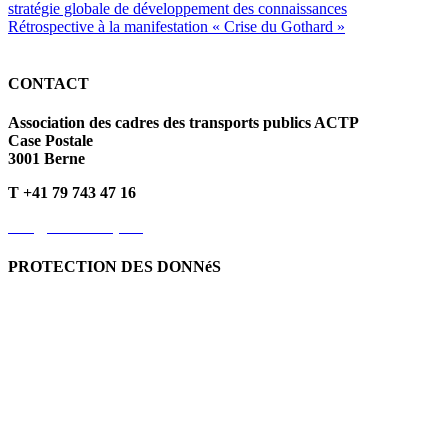
stratégie globale de développement des connaissances
Rétrospective à la manifestation « Crise du Gothard »
CONTACT
Association des cadres des transports publics ACTP
Case Postale
3001 Berne
T +41 79 743 47 16
info@kvoev-actp.ch
PROTECTION DES DONNéS
Protection des données personnelles
Déclaration de protection
des données
Politique en matière de cookies