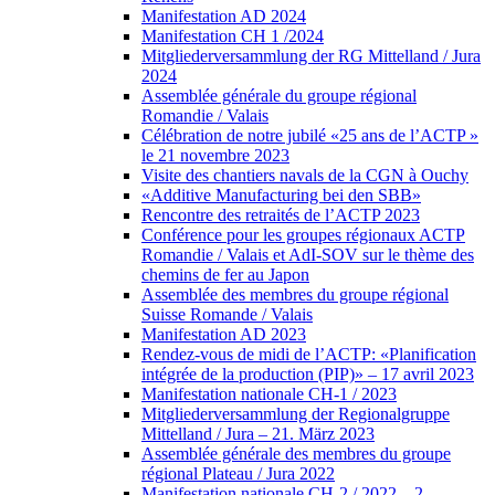
Manifestation AD 2024
Manifestation CH 1 /2024
Mitgliederversammlung der RG Mittelland / Jura
2024
Assemblée générale du groupe régional
Romandie / Valais
Célébration de notre jubilé «25 ans de l’ACTP »
le 21 novembre 2023
Visite des chantiers navals de la CGN à Ouchy
«Additive Manufacturing bei den SBB»
Rencontre des retraités de l’ACTP 2023
Conférence pour les groupes régionaux ACTP
Romandie / Valais et AdI-SOV sur le thème des
chemins de fer au Japon
Assemblée des membres du groupe régional
Suisse Romande / Valais
Manifestation AD 2023
Rendez-vous de midi de l’ACTP: «Planification
intégrée de la production (PIP)» – 17 avril 2023
Manifestation nationale CH-1 / 2023
Mitgliederversammlung der Regionalgruppe
Mittelland / Jura – 21. März 2023
Assemblée générale des membres du groupe
régional Plateau / Jura 2022
Manifestation nationale CH-2 / 2022 – 2