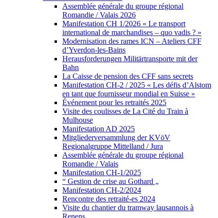
Assemblée générale du groupe régional
Romandie / Valais 2026
Manifestation CH 1/2026 « Le transport
international de marchandises – quo vadis ? »
Modernisation des rames ICN – Ateliers CFF
d’Yverdon-les-Bains
Herausforderungen Militärtransporte mit der
Bahn
La Caisse de pension des CFF sans secrets
Manifestation CH-2 / 2025 « Les défis d’Alstom
en tant que fournisseur mondial en Suisse »
Événement pour les retraités 2025
Visite des coulisses de La Cité du Train à
Mulhouse
Manifestation AD 2025
Mitgliederversammlung der KVöV
Regionalgruppe Mittelland / Jura
Assemblée générale du groupe régional
Romandie / Valais
Manifestation CH-1/2025
“ Gestion de crise au Gothard „
Manifestation CH-2/2024
Rencontre des retraité-es 2024
Visite du chantier du tramway lausannois à
Renens