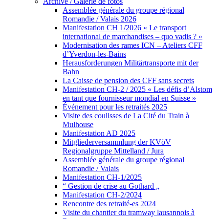
Archive / Galerie de fotos
Assemblée générale du groupe régional
Romandie / Valais 2026
Manifestation CH 1/2026 « Le transport
international de marchandises – quo vadis ? »
Modernisation des rames ICN – Ateliers CFF
d’Yverdon-les-Bains
Herausforderungen Militärtransporte mit der
Bahn
La Caisse de pension des CFF sans secrets
Manifestation CH-2 / 2025 « Les défis d’Alstom
en tant que fournisseur mondial en Suisse »
Événement pour les retraités 2025
Visite des coulisses de La Cité du Train à
Mulhouse
Manifestation AD 2025
Mitgliederversammlung der KVöV
Regionalgruppe Mittelland / Jura
Assemblée générale du groupe régional
Romandie / Valais
Manifestation CH-1/2025
“ Gestion de crise au Gothard „
Manifestation CH-2/2024
Rencontre des retraité-es 2024
Visite du chantier du tramway lausannois à