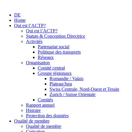
DE
Home
Qui est l’ACTP?
Qui est l’ACTP?
Statuts & Conception Directrice
Activités
Partenariat social
Politique des transports
Réseaux
Organisation
Comité central
Groupe régionaux
Romandie / Valais
Plateau/Jura
Swiss Centrale, Nord-Ouest et Tessin
Zurich / Suisse Orientale
Comités
Rapport annuel
Histoire
Protection des données
Qualité de membre
Qualité de membre
Cotisation