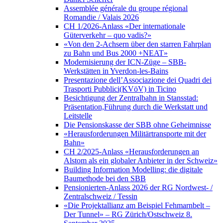
Assemblée générale du groupe régional
Romandie / Valais 2026
CH 1/2026-Anlass «Der internationale
Güterverkehr – quo vadis?»
«Von den 2-Achsern über den starren Fahrplan
zu Bahn und Bus 2000 +NEAT»
Modernisierung der ICN-Züge – SBB-
Werkstätten in Yverdon-les-Bains
Presentazione dell’Associazione dei Quadri dei
Trasporti Pubblici(KVöV) in Ticino
Besichtigung der Zentralbahn in Stansstad:
Präsentation,Führung durch die Werkstatt und
Leitstelle
Die Pensionskasse der SBB ohne Geheimnisse
«Herausforderungen Militärtransporte mit der
Bahn»
CH 2/2025-Anlass «Herausforderungen an
Alstom als ein globaler Anbieter in der Schweiz»
Building Information Modelling: die digitale
Baumethode bei den SBB
Pensionierten-Anlass 2026 der RG Nordwest- /
Zentralschweiz / Tessin
«Die Projektallianz am Beispiel Fehmarnbelt –
Der Tunnel» – RG Zürich/Ostschweiz 8.