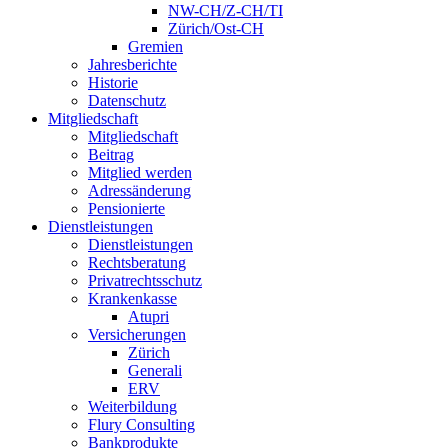
NW-CH/Z-CH/TI
Zürich/Ost-CH
Gremien
Jahresberichte
Historie
Datenschutz
Mitgliedschaft
Mitgliedschaft
Beitrag
Mitglied werden
Adressänderung
Pensionierte
Dienstleistungen
Dienstleistungen
Rechtsberatung
Privatrechtsschutz
Krankenkasse
Atupri
Versicherungen
Zürich
Generali
ERV
Weiterbildung
Flury Consulting
Bankprodukte