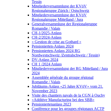
Tessin
Mitgliederversammlung der KVöV
Regionalgruppe Zürich / Ostschweiz
Mitgliederversammlung der KVöV
Regionalgruppe Mittelland / Jura
Generalversammlung der Regionalgruppe
Romandie / Valais
CH-1/2025-Anlass
CH-2/2024-Anlass
« Gestion de crise au Gothard »
Pensionierten-Anlass 2024
Pensionierten-Anlass 2024 RG
Nordwestschweiz /Zentralschweiz / Tessin)
DV-Anlass 2024
CH 1 /2024 Anlass
Mitgliederversammlung der RG Mittelland / Jura
2024
Assemblée générale du groupe régional
Romandie / Valais
Jubiläums-Anlass «25 Jahre KVöV» vom 21.
November 2023
Visite des chantiers navals de la CGN à Ouchy
«Additive Manufacturing bei den SBB»
Pensioniertenanlass 2023
Conférence pour les groupes régionaux ACTP