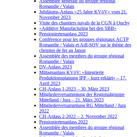
Assemblée générale du groupe régional
Romandie / Valais
Jubiläums-Anlass «25 Jahre KVöV» vom 21.
November 2023
Visite des chantiers navals de la CGN à Ouchy
«Additive Manufacturing bei den SBB»
Pensioniertenanlass 2023
Conférence pour les groupes régionaux ACTP
Romandie / Valais et AdI-SOV sur le thème des
chemins de fer au Japon
Assemblée des membres du groupe régional
Romandie / Valais
DV-Anlass 2023
Mittagsanlass KVöV: «Integrierte
Produktionsplanung IPP – kurz erklärt» – 17.
April 2023
CH-Anlass 1-2023 – 30. März 2023
Mitgliederversammlung der Regionalgruppe
Mittelland / Jura – 21. März 2023
Mitgliederversammlung RG Mittelland / Jura
2022
CH-Anlass 2-2022 – 2. November 2022
Pensioniertenanlass 2022
Assemblée des membres du groupe régional
Romandie / Valais