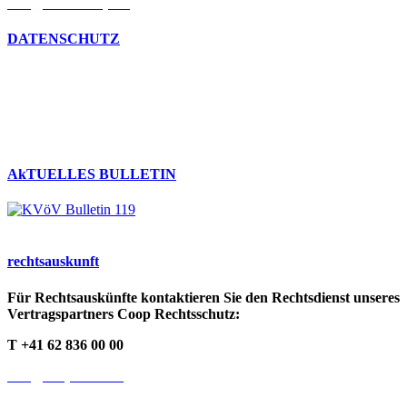
info@kvoev-actp.ch
DATENSCHUTZ
Umgang mit persönlichen Daten
Datenschutzerklärung
Cookie-Richtlinien
AkTUELLES BULLETIN
rechts­auskunft
Für Rechtsauskünfte kontaktieren Sie den Rechtsdienst unseres
Vertragspartners Coop Rechtsschutz:
T +41 62 836 00 00
info@cooprecht.ch