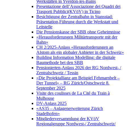
Werkstätten in Yverdon-les-Bains
Presentazione dell’Associazione dei Quadri dei
Trasporti Pubblici(KVöV) in Ticino
Besichtigung der Zentralbahn in Stansstad:
Präsentation,Führung durch die Werkstatt und
Leitstelle
Die Pensionskasse der SBB ohne Geheimnisse
«Herausforderungen Militärtransporte mit der
Bahn»
CH 2/2025-Anlass «Herausforderungen an
Alstom als ein globaler Anbieter in der Schweiz»
Building Information Modelling: die digitale
Baumethode bei den SBB
Pensionierten-Anlass 2026 der RG Nordwest- /
Zentralschweiz / Tessin
«Die Projektallianz am Beispiel Fehmarnbelt –
Der Tunnel» – RG Zürich/Ostschweiz 8.
September 2025
Visite des coulisses de La Cité du Train à
Mulhouse
DV-Anlass 2025
«AS35 – Anlagenerweiterung Zürich
Stadelhofen»
Mitgliederversammlung der KVöV
Regionalgruppe Nordwest-/ Zentralschweiz/