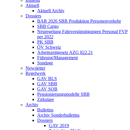
Bulletin
Aktuell
Aktuell Archiv
Dossiers
BAR 2026 SBB Produktion Personenverkehr
SBB Cargo
Neuregelung Fahrvergünstigungen Personal FVP
per 2022
PK SBB
ÖV Schweiz
Arbeitszeitgesetz AZG 822.21
Führung/Management
Sondage
Newsletter
Regelwerk
GAV BLS
GAV SBB
GAV SOB
Pensionierungsmodelle SBB
Zirkulare
Archiv
Bulletins
Archiv Sonderbulletins
Dossiers
GAV 2019