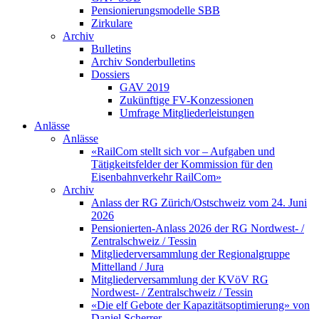
Pensionierungsmodelle SBB
Zirkulare
Archiv
Bulletins
Archiv Sonderbulletins
Dossiers
GAV 2019
Zukünftige FV-Konzessionen
Umfrage Mitgliederleistungen
Anlässe
Anlässe
«RailCom stellt sich vor – Aufgaben und
Tätigkeitsfelder der Kommission für den
Eisenbahnverkehr RailCom»
Archiv
Anlass der RG Zürich/Ostschweiz vom 24. Juni
2026
Pensionierten-Anlass 2026 der RG Nordwest- /
Zentralschweiz / Tessin
Mitgliederversammlung der Regionalgruppe
Mittelland / Jura
Mitgliederversammlung der KVöV RG
Nordwest- / Zentralschweiz / Tessin
«Die elf Gebote der Kapazitätsoptimierung» von
Daniel Scherrer