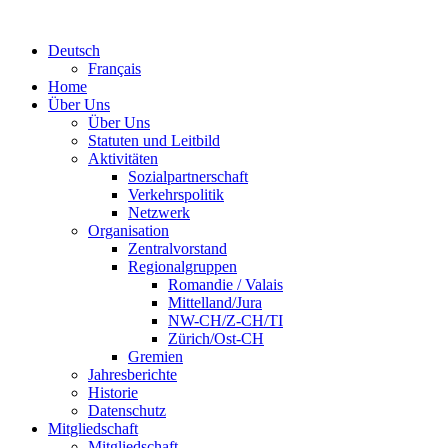
Deutsch
Français
Home
Über Uns
Über Uns
Statuten und Leitbild
Aktivitäten
Sozialpartnerschaft
Verkehrspolitik
Netzwerk
Organisation
Zentralvorstand
Regionalgruppen
Romandie / Valais
Mittelland/Jura
NW-CH/Z-CH/TI
Zürich/Ost-CH
Gremien
Jahresberichte
Historie
Datenschutz
Mitgliedschaft
Mitgliedschaft