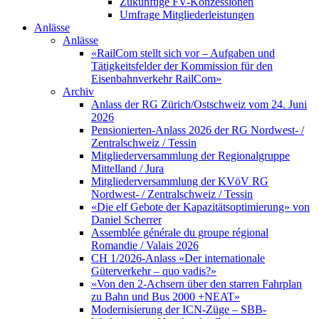
Zukünftige FV-Konzessionen
Umfrage Mitgliederleistungen
Anlässe
Anlässe
«RailCom stellt sich vor – Aufgaben und
Tätigkeitsfelder der Kommission für den
Eisenbahnverkehr RailCom»
Archiv
Anlass der RG Zürich/Ostschweiz vom 24. Juni
2026
Pensionierten-Anlass 2026 der RG Nordwest- /
Zentralschweiz / Tessin
Mitgliederversammlung der Regionalgruppe
Mittelland / Jura
Mitgliederversammlung der KVöV RG
Nordwest- / Zentralschweiz / Tessin
«Die elf Gebote der Kapazitätsoptimierung» von
Daniel Scherrer
Assemblée générale du groupe régional
Romandie / Valais 2026
CH 1/2026-Anlass «Der internationale
Güterverkehr – quo vadis?»
«Von den 2-Achsern über den starren Fahrplan
zu Bahn und Bus 2000 +NEAT»
Modernisierung der ICN-Züge – SBB-