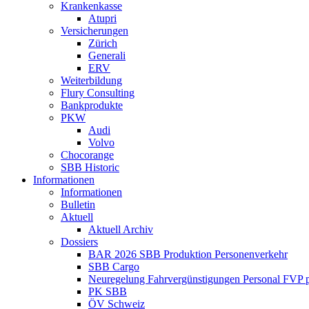
Krankenkasse
Atupri
Versicherungen
Zürich
Generali
ERV
Weiterbildung
Flury Consulting
Bankprodukte
PKW
Audi
Volvo
Chocorange
SBB Historic
Informationen
Informationen
Bulletin
Aktuell
Aktuell Archiv
Dossiers
BAR 2026 SBB Produktion Personenverkehr
SBB Cargo
Neuregelung Fahrvergünstigungen Personal FVP 
PK SBB
ÖV Schweiz