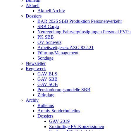
Bulletin
Aktuell
Aktuell Archiv
Dossiers
BAR 2026 SBB Produktion Personenverkehr
SBB Cargo
Neuregelung Fahrvergünstigungen Personal FVP 
PK SBB
ÖV Schweiz
Arbeitszeitgesetz AZG 822.21
Führung/Management
Sondage
Newsletter
Regelwerk
GAV BLS
GAV SBB
GAV SOB
Pensionierungsmodelle SBB
Zirkulare
Archiv
Bulletins
Archiv Sonderbulletins
Dossiers
GAV 2019
Zukünftige FV-Konzessionen