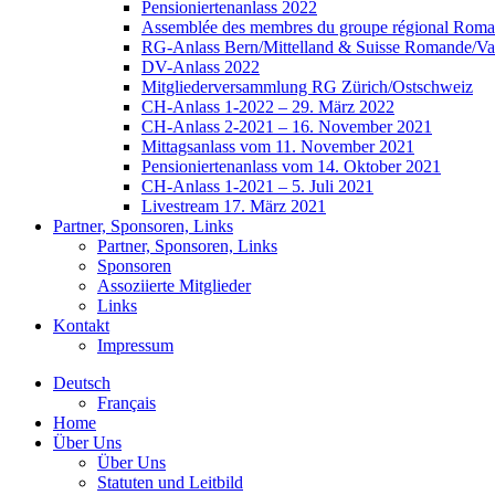
Pensioniertenanlass 2022
Assemblée des membres du groupe régional Roman
RG-Anlass Bern/Mittelland & Suisse Romande/Va
DV-Anlass 2022
Mitgliederversammlung RG Zürich/Ostschweiz
CH-Anlass 1-2022 – 29. März 2022
CH-Anlass 2-2021 – 16. November 2021
Mittagsanlass vom 11. November 2021
Pensioniertenanlass vom 14. Oktober 2021
CH-Anlass 1-2021 – 5. Juli 2021
Livestream 17. März 2021
Partner, Sponsoren, Links
Partner, Sponsoren, Links
Sponsoren
Assoziierte Mitglieder
Links
Kontakt
Impressum
Deutsch
Français
Home
Über Uns
Über Uns
Statuten und Leitbild