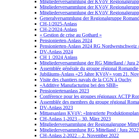
Mitgliederversammlung der KVöV Regionalgruppe
Mitgliederversammlung der KVöV Regionalgruppe
Mitgliederversammlung der KVöV Regionalgruppe 
Generalversammlung der Regionalgruppe Romandi
CH-1/2025-Anlass
CH-2/2024-Anlass
« Gestion de crise au Gothard »
Pensionierten-Anlass 2024
Pensionierten-Anlass 2024 RG Nordwestschweiz /Z
DV-Anlass 2024
CH 1 /2024 Anlass
Mitgliederversammlung der RG Mittelland / Jura 
Assemblée générale du groupe régional Romandie 
Jubiläums-Anlass «25 Jahre KVöV» vom 21. No
Visite des chantiers navals de la CGN à Ouchy
«Additive Manufacturing bei den SBB»
Pensioniertenanlass 2023
Conférence pour les groupes régionaux ACTP Roma
Assemblée des membres du groupe régional Roman
DV-Anlass 2023
Mittagsanlass KVöV: «Integrierte Produktionsplanu
CH-Anlass 1-2023 – 30. März 2023
Mitgliederversammlung der Regionalgruppe Mittel
Mitgliederversammlung RG Mittelland / Jura 2022
CH-Anlass 2-2022 – 2. November 2022