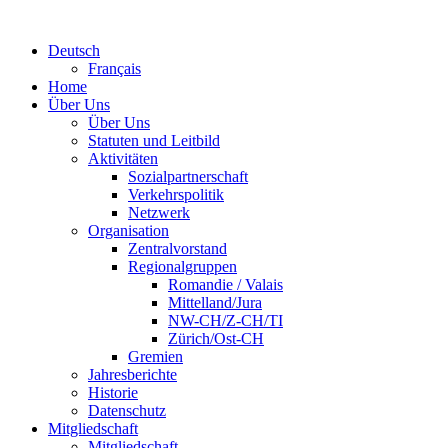
Deutsch
Français
Home
Über Uns
Über Uns
Statuten und Leitbild
Aktivitäten
Sozialpartnerschaft
Verkehrspolitik
Netzwerk
Organisation
Zentralvorstand
Regionalgruppen
Romandie / Valais
Mittelland/Jura
NW-CH/Z-CH/TI
Zürich/Ost-CH
Gremien
Jahresberichte
Historie
Datenschutz
Mitgliedschaft
Mitgliedschaft