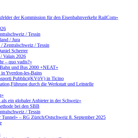
itsfelder der Kommission für den Eisenbahnverkehr RailCom»
026
tralschweiz / Tessin
and / Jura
Zentralschweiz / Tessin
aniel Scherrer
/ Valais 2026
hr – quo vadis?»
zu Bahn und Bus 2000 +NEAT»
in Yverdon-les-Bains
asporti Pubblici(KVöV) in Ticino
ation,Führung durch die Werkstatt und Leitstelle
n»
ls ein globaler Anbieter in der Schweiz»
umethode bei den SBB
tralschweiz / Tessin
er Tunnel» – RG Zürich/Ostschweiz 8. September 2025
e
»