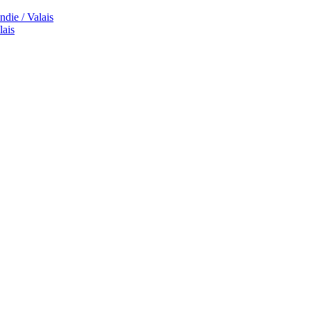
die / Valais
lais