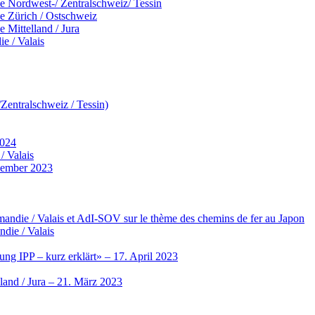
 Nordwest-/ Zentralschweiz/ Tessin
 Zürich / Ostschweiz
Mittelland / Jura
e / Valais
entralschweiz / Tessin)
2024
/ Valais
vember 2023
ndie / Valais et AdI-SOV sur le thème des chemins de fer au Japon
die / Valais
ng IPP – kurz erklärt» – 17. April 2023
land / Jura – 21. März 2023