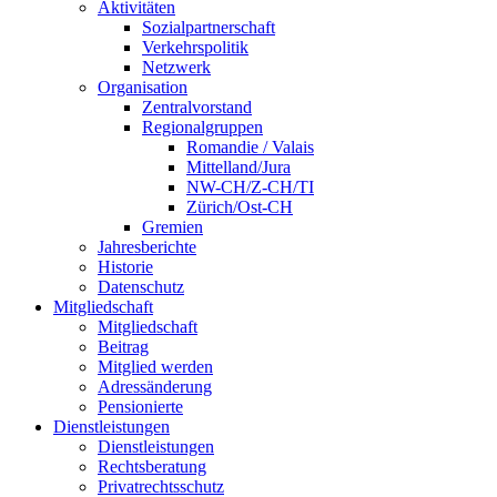
Aktivitäten
Sozialpartnerschaft
Verkehrspolitik
Netzwerk
Organisation
Zentralvorstand
Regionalgruppen
Romandie / Valais
Mittelland/Jura
NW-CH/Z-CH/TI
Zürich/Ost-CH
Gremien
Jahresberichte
Historie
Datenschutz
Mitgliedschaft
Mitgliedschaft
Beitrag
Mitglied werden
Adressänderung
Pensionierte
Dienstleistungen
Dienstleistungen
Rechtsberatung
Privatrechtsschutz