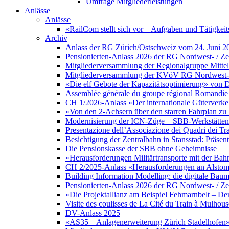
Umfrage Mitgliederleistungen
Anlässe
Anlässe
«RailCom stellt sich vor – Aufgaben und Tätigke
Archiv
Anlass der RG Zürich/Ostschweiz vom 24. Juni 2
Pensionierten-Anlass 2026 der RG Nordwest- / Zen
Mitgliederversammlung der Regionalgruppe Mittell
Mitgliederversammlung der KVöV RG Nordwest- / 
«Die elf Gebote der Kapazitätsoptimierung» von D
Assemblée générale du groupe régional Romandie 
CH 1/2026-Anlass «Der internationale Güterverke
«Von den 2-Achsern über den starren Fahrplan 
Modernisierung der ICN-Züge – SBB-Werkstätten 
Presentazione dell’Associazione dei Quadri dei Tr
Besichtigung der Zentralbahn in Stansstad: Präsent
Die Pensionskasse der SBB ohne Geheimnisse
«Herausforderungen Militärtransporte mit der Bah
CH 2/2025-Anlass «Herausforderungen an Alstom a
Building Information Modelling: die digitale Ba
Pensionierten-Anlass 2026 der RG Nordwest- / Zen
«Die Projektallianz am Beispiel Fehmarnbelt – D
Visite des coulisses de La Cité du Train à Mulhous
DV-Anlass 2025
«AS35 – Anlagenerweiterung Zürich Stadelhofen