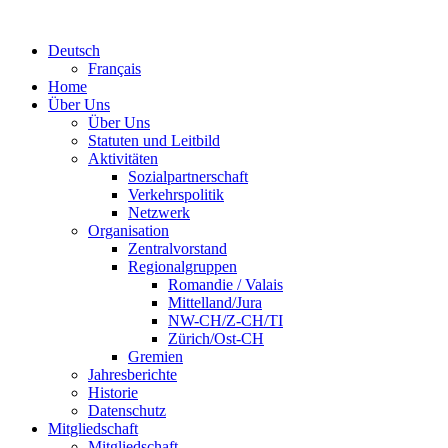
Deutsch
Français
Home
Über Uns
Über Uns
Statuten und Leitbild
Aktivitäten
Sozialpartnerschaft
Verkehrspolitik
Netzwerk
Organisation
Zentralvorstand
Regionalgruppen
Romandie / Valais
Mittelland/Jura
NW-CH/Z-CH/TI
Zürich/Ost-CH
Gremien
Jahresberichte
Historie
Datenschutz
Mitgliedschaft
Mitgliedschaft