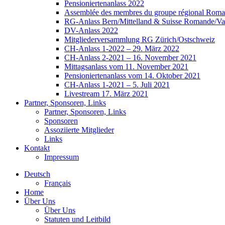
Pensioniertenanlass 2022
Assemblée des membres du groupe régional Roman
RG-Anlass Bern/Mittelland & Suisse Romande/Va
DV-Anlass 2022
Mitgliederversammlung RG Zürich/Ostschweiz
CH-Anlass 1-2022 – 29. März 2022
CH-Anlass 2-2021 – 16. November 2021
Mittagsanlass vom 11. November 2021
Pensioniertenanlass vom 14. Oktober 2021
CH-Anlass 1-2021 – 5. Juli 2021
Livestream 17. März 2021
Partner, Sponsoren, Links
Partner, Sponsoren, Links
Sponsoren
Assoziierte Mitglieder
Links
Kontakt
Impressum
Deutsch
Français
Home
Über Uns
Über Uns
Statuten und Leitbild