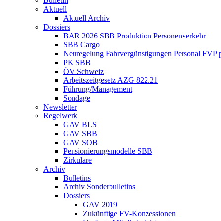
Bulletin
Aktuell
Aktuell Archiv
Dossiers
BAR 2026 SBB Produktion Personenverkehr
SBB Cargo
Neuregelung Fahrvergünstigungen Personal FVP 
PK SBB
ÖV Schweiz
Arbeitszeitgesetz AZG 822.21
Führung/Management
Sondage
Newsletter
Regelwerk
GAV BLS
GAV SBB
GAV SOB
Pensionierungsmodelle SBB
Zirkulare
Archiv
Bulletins
Archiv Sonderbulletins
Dossiers
GAV 2019
Zukünftige FV-Konzessionen