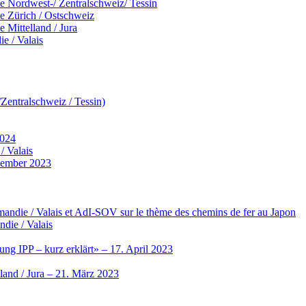
 Nordwest-/ Zentralschweiz/ Tessin
 Zürich / Ostschweiz
Mittelland / Jura
e / Valais
entralschweiz / Tessin)
2024
/ Valais
vember 2023
ndie / Valais et AdI-SOV sur le thème des chemins de fer au Japon
die / Valais
ng IPP – kurz erklärt» – 17. April 2023
land / Jura – 21. März 2023