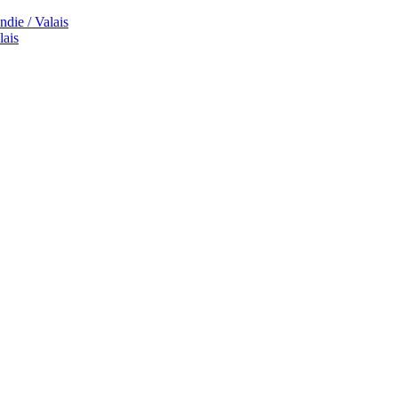
die / Valais
lais