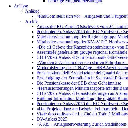
Umfrage Mitgliederleistungen
Anlässe
Anlässe
«RailCom stellt sich vor – Aufgaben und Tätigke
Archiv
Anlass der RG Zürich/Ostschweiz vom 24. Juni 2
Pensionierten-Anlass 2026 der RG Nordwest- / Zen
Mitgliederversammlung der Regionalgruppe Mittell
Mitgliederversammlung der KVöV RG Nordwest- / 
«Die elf Gebote der Kapazitätsoptimierung» von D
Assemblée générale du groupe régional Romandie 
CH 1/2026-Anlass «Der internationale Güterverke
«Von den 2-Achsern über den starren Fahrplan 
Modernisierung der ICN-Züge – SBB-Werkstätten 
Presentazione dell’Associazione dei Quadri dei Tr
Besichtigung der Zentralbahn in Stansstad: Präsent
Die Pensionskasse der SBB ohne Geheimnisse
«Herausforderungen Militärtransporte mit der Bah
CH 2/2025-Anlass «Herausforderungen an Alstom a
Building Information Modelling: die digitale Ba
Pensionierten-Anlass 2026 der RG Nordwest- / Zen
«Die Projektallianz am Beispiel Fehmarnbelt – D
Visite des coulisses de La Cité du Train à Mulhous
DV-Anlass 2025
«AS35 – Anlagenerweiterung Zürich Stadelhofen