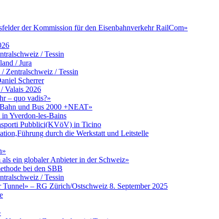
itsfelder der Kommission für den Eisenbahnverkehr RailCom»
026
tralschweiz / Tessin
and / Jura
Zentralschweiz / Tessin
aniel Scherrer
/ Valais 2026
hr – quo vadis?»
zu Bahn und Bus 2000 +NEAT»
in Yverdon-les-Bains
asporti Pubblici(KVöV) in Ticino
ation,Führung durch die Werkstatt und Leitstelle
n»
ls ein globaler Anbieter in der Schweiz»
umethode bei den SBB
tralschweiz / Tessin
er Tunnel» – RG Zürich/Ostschweiz 8. September 2025
e
»