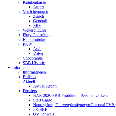
Krankenkasse
Atupri
Versicherungen
Zürich
Generali
ERV
Weiterbildung
Flury Consulting
Bankprodukte
PKW
Audi
Volvo
Chocorange
SBB Historic
Informationen
Informationen
Bulletin
Aktuell
Aktuell Archiv
Dossiers
BAR 2026 SBB Produktion Personenverkehr
SBB Cargo
Neuregelung Fahrvergünstigungen Personal FVP 
PK SBB
ÖV Schweiz