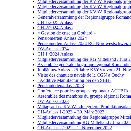
Mitgliederversammlung der KVöV Regionalgruppe
Mitgliederversammlung der KVöV Regionalgruppe
Mitgliederversammlung der KVöV Regionalgruppe 
Generalversammlung der Regionalgruppe Romandi
CH-1/2025-Anlass
CH-2/2024-Anlass
« Gestion de crise au Gothard »
Pensionierten-Anlass 2024
Pensionierten-Anlass 2024 RG Nordwestschweiz /Z
DV-Anlass 2024
CH 1 /2024 Anlass
Mitgliederversammlung der RG Mittelland / Jura 
Assemblée générale du groupe régional Romandie 
Jubiläums-Anlass «25 Jahre KVöV» vom 21. No
Visite des chantiers navals de la CGN à Ouchy
«Additive Manufacturing bei den SBB»
Pensioniertenanlass 2023
Conférence pour les groupes régionaux ACTP Roma
Assemblée des membres du groupe régional Roman
DV-Anlass 2023
Mittagsanlass KVöV: «Integrierte Produktionsplanu
CH-Anlass 1-2023 – 30. März 2023
Mitgliederversammlung der Regionalgruppe Mittel
Mitgliederversammlung RG Mittelland / Jura 2022
CH-Anlass 2-2022 – 2. November 2022