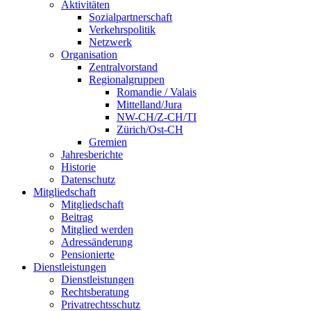
Aktivitäten
Sozialpartnerschaft
Verkehrspolitik
Netzwerk
Organisation
Zentralvorstand
Regionalgruppen
Romandie / Valais
Mittelland/Jura
NW-CH/Z-CH/TI
Zürich/Ost-CH
Gremien
Jahresberichte
Historie
Datenschutz
Mitgliedschaft
Mitgliedschaft
Beitrag
Mitglied werden
Adressänderung
Pensionierte
Dienstleistungen
Dienstleistungen
Rechtsberatung
Privatrechtsschutz