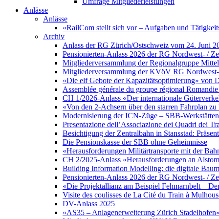
Umfrage Mitgliederleistungen
Anlässe
Anlässe
«RailCom stellt sich vor – Aufgaben und Tätigke
Archiv
Anlass der RG Zürich/Ostschweiz vom 24. Juni 2
Pensionierten-Anlass 2026 der RG Nordwest- / Zen
Mitgliederversammlung der Regionalgruppe Mittell
Mitgliederversammlung der KVöV RG Nordwest- / 
«Die elf Gebote der Kapazitätsoptimierung» von D
Assemblée générale du groupe régional Romandie 
CH 1/2026-Anlass «Der internationale Güterverke
«Von den 2-Achsern über den starren Fahrplan 
Modernisierung der ICN-Züge – SBB-Werkstätten 
Presentazione dell’Associazione dei Quadri dei Tr
Besichtigung der Zentralbahn in Stansstad: Präsent
Die Pensionskasse der SBB ohne Geheimnisse
«Herausforderungen Militärtransporte mit der Bah
CH 2/2025-Anlass «Herausforderungen an Alstom a
Building Information Modelling: die digitale Ba
Pensionierten-Anlass 2026 der RG Nordwest- / Zen
«Die Projektallianz am Beispiel Fehmarnbelt – D
Visite des coulisses de La Cité du Train à Mulhous
DV-Anlass 2025
«AS35 – Anlagenerweiterung Zürich Stadelhofen