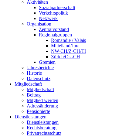
Aktivitäten
Sozialpartnerschaft
Verkehrspolitik
Netzwerk
Organisation
Zentralvorstand
Regionalgruppen
Romandie / Valais
Mittelland/Jura
NW-CH/Z-CH/TI
Zürich/Ost-CH
Gremien
Jahresberichte
Historie
Datenschutz
Mitgliedschaft
Mitgliedschaft
Beitrag
Mitglied werden
Adressänderung
Pensionierte
Dienstleistungen
Dienstleistungen
Rechtsberatung
Privatrechtsschutz