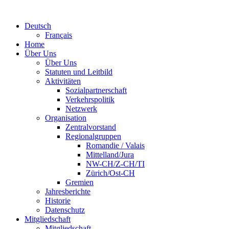
Deutsch
Français
Home
Über Uns
Über Uns
Statuten und Leitbild
Aktivitäten
Sozialpartnerschaft
Verkehrspolitik
Netzwerk
Organisation
Zentralvorstand
Regionalgruppen
Romandie / Valais
Mittelland/Jura
NW-CH/Z-CH/TI
Zürich/Ost-CH
Gremien
Jahresberichte
Historie
Datenschutz
Mitgliedschaft
Mitgliedschaft