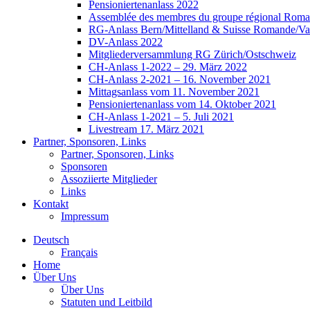
Pensioniertenanlass 2022
Assemblée des membres du groupe régional Roman
RG-Anlass Bern/Mittelland & Suisse Romande/Va
DV-Anlass 2022
Mitgliederversammlung RG Zürich/Ostschweiz
CH-Anlass 1-2022 – 29. März 2022
CH-Anlass 2-2021 – 16. November 2021
Mittagsanlass vom 11. November 2021
Pensioniertenanlass vom 14. Oktober 2021
CH-Anlass 1-2021 – 5. Juli 2021
Livestream 17. März 2021
Partner, Sponsoren, Links
Partner, Sponsoren, Links
Sponsoren
Assoziierte Mitglieder
Links
Kontakt
Impressum
Deutsch
Français
Home
Über Uns
Über Uns
Statuten und Leitbild