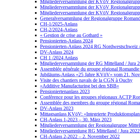
Mitgliederversammlung der KVöV Regionalgruppe
Mitgliederversammlung der KVöV Regionalgruppe
Mitgliederversammlung der KVöV Regionalgruppe 
Generalversammlung der Regionalgruppe Romandi
CH-1/2025-Anlass
CH-2/2024-Anlass
« Gestion de crise au Gothard »
Pensionierten-Anlass 2024
Pensionierten-Anlass 2024 RG Nordwestschweiz /Z
DV-Anlass 2024
CH 1 /2024 Anlass
Mitgliederversammlung der RG Mittelland / Jura 
Assemblée générale du groupe régional Romandie 
Jubiläums-Anlass «25 Jahre KVöV» vom 21. No
Visite des chantiers navals de la CGN à Ouchy
«Additive Manufacturing bei den SBB»
Pensioniertenanlass 2023
Conférence pour les groupes régionaux ACTP Roma
Assemblée des membres du groupe régional Roman
DV-Anlass 2023
Mittagsanlass KVöV: «Integrierte Produktionsplanu
CH-Anlass 1-2023 – 30. März 2023
Mitgliederversammlung der Regionalgruppe Mittel
Mitgliederversammlung RG Mittelland / Jura 2022
CH-Anlass 2-2022 – 2. November 2022