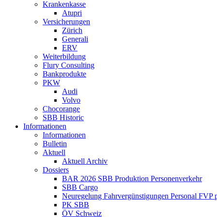
Krankenkasse
Atupri
Versicherungen
Zürich
Generali
ERV
Weiterbildung
Flury Consulting
Bankprodukte
PKW
Audi
Volvo
Chocorange
SBB Historic
Informationen
Informationen
Bulletin
Aktuell
Aktuell Archiv
Dossiers
BAR 2026 SBB Produktion Personenverkehr
SBB Cargo
Neuregelung Fahrvergünstigungen Personal FVP 
PK SBB
ÖV Schweiz