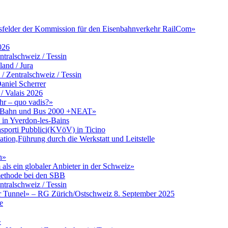
itsfelder der Kommission für den Eisenbahnverkehr RailCom»
026
tralschweiz / Tessin
and / Jura
Zentralschweiz / Tessin
aniel Scherrer
/ Valais 2026
hr – quo vadis?»
zu Bahn und Bus 2000 +NEAT»
in Yverdon-les-Bains
asporti Pubblici(KVöV) in Ticino
ation,Führung durch die Werkstatt und Leitstelle
n»
ls ein globaler Anbieter in der Schweiz»
umethode bei den SBB
tralschweiz / Tessin
er Tunnel» – RG Zürich/Ostschweiz 8. September 2025
e
»