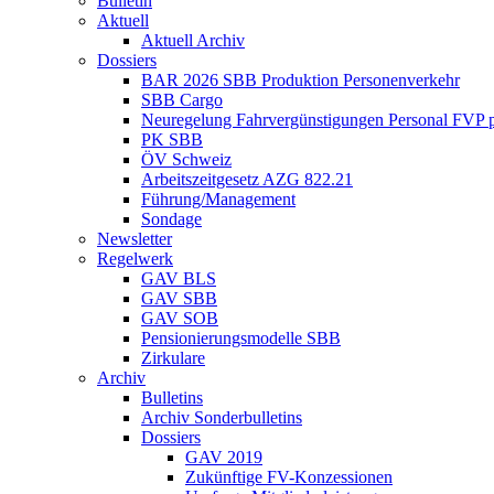
Bulletin
Aktuell
Aktuell Archiv
Dossiers
BAR 2026 SBB Produktion Personenverkehr
SBB Cargo
Neuregelung Fahrvergünstigungen Personal FVP 
PK SBB
ÖV Schweiz
Arbeitszeitgesetz AZG 822.21
Führung/Management
Sondage
Newsletter
Regelwerk
GAV BLS
GAV SBB
GAV SOB
Pensionierungsmodelle SBB
Zirkulare
Archiv
Bulletins
Archiv Sonderbulletins
Dossiers
GAV 2019
Zukünftige FV-Konzessionen