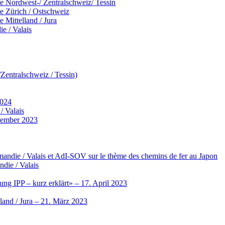
 Nordwest-/ Zentralschweiz/ Tessin
 Zürich / Ostschweiz
Mittelland / Jura
e / Valais
entralschweiz / Tessin)
2024
/ Valais
vember 2023
ndie / Valais et AdI-SOV sur le thème des chemins de fer au Japon
die / Valais
ng IPP – kurz erklärt» – 17. April 2023
land / Jura – 21. März 2023