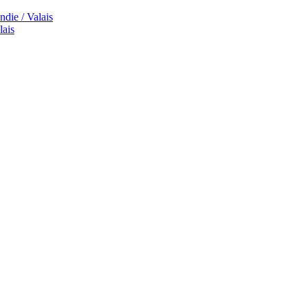
die / Valais
lais