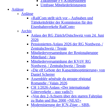
Zukünftige FV-Konzessionen
Umfrage Mitgliederleistungen
Anlässe
Anlässe
«RailCom stellt sich vor – Aufgaben und
Tätigkeitsfelder der Kommission für den
Eisenbahnverkehr RailCom»
Archiv
Anlass der RG Zürich/Ostschweiz vom 24. Juni
2026
Pensionierten-Anlass 2026 der RG Nordwest- /
Zentralschweiz / Tessin
Mitgliederversammlung der Regionalgruppe
Mittelland / Jura
Mitgliederversammlung der KVöV RG
Nordwest- / Zentralschweiz / Tessin
«Die elf Gebote der Kapazitätsoptimierung» von
Daniel Scherrer
Assemblée générale du groupe régional
Romandie / Valais 2026
CH 1/2026-Anlass «Der internationale
Güterverkehr – quo vadis?»
«Von den 2-Achsern über den starren Fahrplan
zu Bahn und Bus 2000 +NEAT»
Modernisierung der ICN-Züge – SBB-