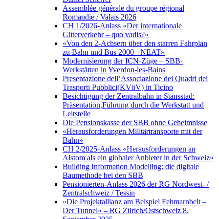
Assemblée générale du groupe régional
Romandie / Valais 2026
CH 1/2026-Anlass «Der internationale
Güterverkehr – quo vadis?»
«Von den 2-Achsern über den starren Fahrplan
zu Bahn und Bus 2000 +NEAT»
Modernisierung der ICN-Züge – SBB-
Werkstätten in Yverdon-les-Bains
Presentazione dell’Associazione dei Quadri dei
Trasporti Pubblici(KVöV) in Ticino
Besichtigung der Zentralbahn in Stansstad:
Präsentation,Führung durch die Werkstatt und
Leitstelle
Die Pensionskasse der SBB ohne Geheimnisse
«Herausforderungen Militärtransporte mit der
Bahn»
CH 2/2025-Anlass «Herausforderungen an
Alstom als ein globaler Anbieter in der Schweiz»
Building Information Modelling: die digitale
Baumethode bei den SBB
Pensionierten-Anlass 2026 der RG Nordwest- /
Zentralschweiz / Tessin
«Die Projektallianz am Beispiel Fehmarnbelt –
Der Tunnel» – RG Zürich/Ostschweiz 8.