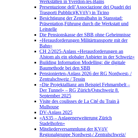
Werkstätten in Yverdon-les-Bains
Presentazione dell’Associazione dei Quadri dei
Trasporti Pubblici(KVöV) in Ticino
Besichtigung der Zentralbahn in Stansstad:
Präsentation,Führung durch die Werkstatt und
Leitstelle
Die Pensionskasse der SBB ohne Geheimnisse
«Herausforderungen Militärtransporte mit der
Bahn»
CH 2/2025-Anlass «Herausforderungen an
Alstom als ein globaler Anbieter in der Schweiz»
Building Information Modelling: die digitale
Baumethode bei den SBB
Pensionierten-Anlass 2026 der RG Nordwest- /
Zentralschweiz / Tessin
«Die Projektallianz am Beispiel Fehmarnbelt –
Der Tunnel» – RG Zürich/Ostschweiz 8.
September 2025
Visite des coulisses de La Cité du Train à
Mulhouse
DV-Anlass 2025
«AS35 – Anlagenerweiterung Zürich
Stadelhofen»
Mitgliederversammlung der KVöV
Regionalgruppe Nordwest-/ Zentralschweiz/