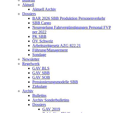
Bulletin
Aktuell
Aktuell Archiv
Dossiers
BAR 2026 SBB Produktion Personenverkehr
SBB Cargo
Neuregelung Fahrvergünstigungen Personal FVP
per 2022
PK SBB
ÖV Schweiz
Arbeitszeitgesetz AZG 822.21
Führung/Management
Sondage
Newsletter
Regelwerk
GAV BLS
GAV SBB
GAV SOB
Pensionierungsmodelle SBB
Zirkulare
Archiv
Bulletins
Archiv Sonderbulletins
Dossiers
GAV 2019