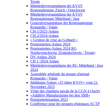
Tessin
Mitgliederversammlung der KVöV
Regionalgruppe Zürich / Ostschweiz
Mitgliederversammlung der KVöV
Regionalgruppe Mittelland / Jura
Generalversammlung der Regionalgruppe
Romandie / Valais
CH-1/2025-Anlass
CH-2/2024-Anlass
« Gestion de crise au Gothard »
Pensionierten-Anlass 2024
Pensionierten-Anlass 2024 RG
Nordwestschweiz /Zentralschweiz / Tessin)
DV-Anlass 2024
CH 1 /2024 Anlass
Mitgliederversammlung der RG Mittelland / Jura
2024
Assemblée générale du groupe régional
Romandie / Valais
Jubiläums-Anlass «25 Jahre KVöV» vom 21.
November 2023
Visite des chantiers navals de la CGN à Ouchy
«Additive Manufacturing bei den SBB»
Pensioniertenanlass 2023
Conférence pour les groupes régionaux ACTP