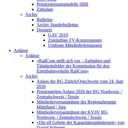
Pensionierungsmodelle SBB
Zirkulare
Archiv
Bulletins
Archiv Sonderbulletins
Dossiers
GAV 2019
Zukünftige FV-Konzessionen
Umfrage Mitgliederleistungen
Anlässe
Anlässe
«RailCom stellt sich vor – Aufgaben und
Tätigkeitsfelder der Kommission für den
Eisenbahnverkehr RailCom»
Archiv
Anlass der RG Zürich/Ostschweiz vom 24. Juni
2026
Pensionierten-Anlass 2026 der RG Nordwest- /
Zentralschweiz / Tessin
Mitgliederversammlung der Regionalgruppe
Mittelland / Jura
Mitgliederversammlung der KVöV RG
Nordwest- / Zentralschweiz / Tessin
«Die elf Gebote der Kapazitätsoptimierung» von
Daniel Scherrer