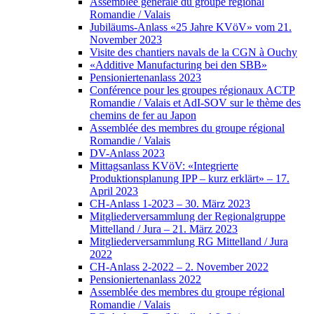
Assemblée générale du groupe régional
Romandie / Valais
Jubiläums-Anlass «25 Jahre KVöV» vom 21.
November 2023
Visite des chantiers navals de la CGN à Ouchy
«Additive Manufacturing bei den SBB»
Pensioniertenanlass 2023
Conférence pour les groupes régionaux ACTP
Romandie / Valais et AdI-SOV sur le thème des
chemins de fer au Japon
Assemblée des membres du groupe régional
Romandie / Valais
DV-Anlass 2023
Mittagsanlass KVöV: «Integrierte
Produktionsplanung IPP – kurz erklärt» – 17.
April 2023
CH-Anlass 1-2023 – 30. März 2023
Mitgliederversammlung der Regionalgruppe
Mittelland / Jura – 21. März 2023
Mitgliederversammlung RG Mittelland / Jura
2022
CH-Anlass 2-2022 – 2. November 2022
Pensioniertenanlass 2022
Assemblée des membres du groupe régional
Romandie / Valais