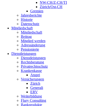
NW-CH/Z-CH/TI
Zürich/Ost-CH
Gremien
Jahresberichte
Historie
Datenschutz
Mitgliedschaft
Mitgliedschaft
Beitrag
Mitglied werden
Adressänderung
Pensionierte
Dienstleistungen
Dienstleistungen
Rechtsberatung
Privatrechtsschutz
Krankenkasse
Atupri
Versicherungen
Zürich
Generali
ERV
Weiterbildung
Flury Consulting
Bankprodukte