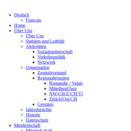
Deutsch
Français
Home
Über Uns
Über Uns
Statuten und Leitbild
Aktivitäten
Sozialpartnerschaft
Verkehrspolitik
Netzwerk
Organisation
Zentralvorstand
Regionalgruppen
Romandie / Valais
Mittelland/Jura
NW-CH/Z-CH/TI
Zürich/Ost-CH
Gremien
Jahresberichte
Historie
Datenschutz
Mitgliedschaft
Mitgliedschaft