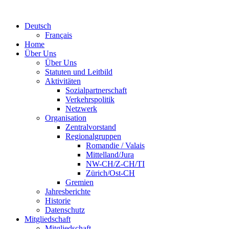
Deutsch
Français
Home
Über Uns
Über Uns
Statuten und Leitbild
Aktivitäten
Sozialpartnerschaft
Verkehrspolitik
Netzwerk
Organisation
Zentralvorstand
Regionalgruppen
Romandie / Valais
Mittelland/Jura
NW-CH/Z-CH/TI
Zürich/Ost-CH
Gremien
Jahresberichte
Historie
Datenschutz
Mitgliedschaft
Mitgliedschaft