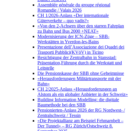
Assemblée générale du groupe régional
Romandie / Valais 2026
CH 1/2026-Anlass «Der internationale
Güterverkehr – quo vadis?»
«Von den 2-Achsern über den starren Fahrplan
zu Bahn und Bus 2000 +NEAT»
Modernisierung der ICN-Züge – SBB-
Werkstätten in Yverdon-les-Bains
Presentazione dell’Associazione dei Quadri dei
Trasporti Pubblici(KVöV) in Ticino
Besichtigung der Zentralbahn in Stansstad:
Präsentation,Führung durch die Werkstatt und
Leitstelle
Die Pensionskasse der SBB ohne Geheimnisse
«Herausforderungen Militärtransporte mit der
Bahn»
CH 2/2025-Anlass «Herausforderungen an
Alstom als ein globaler Anbieter in der Schweiz»
Building Information Modelling: die digitale
Baumethode bei den SBB
Pensionierten-Anlass 2026 der RG Nordwest- /
Zentralschweiz / Tessin
«Die Projektallianz am Beispiel Fehmarnbelt –
Der Tunnel» – RG Zürich/Ostschweiz 8.