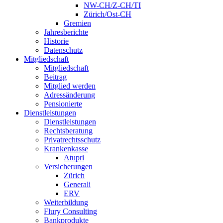
NW-CH/Z-CH/TI
Zürich/Ost-CH
Gremien
Jahresberichte
Historie
Datenschutz
Mitgliedschaft
Mitgliedschaft
Beitrag
Mitglied werden
Adressänderung
Pensionierte
Dienstleistungen
Dienstleistungen
Rechtsberatung
Privatrechtsschutz
Krankenkasse
Atupri
Versicherungen
Zürich
Generali
ERV
Weiterbildung
Flury Consulting
Bankprodukte