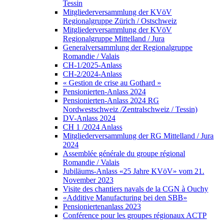
Tessin
Mitgliederversammlung der KVöV
Regionalgruppe Zürich / Ostschweiz
Mitgliederversammlung der KVöV
Regionalgruppe Mittelland / Jura
Generalversammlung der Regionalgruppe
Romandie / Valais
CH-1/2025-Anlass
CH-2/2024-Anlass
« Gestion de crise au Gothard »
Pensionierten-Anlass 2024
Pensionierten-Anlass 2024 RG
Nordwestschweiz /Zentralschweiz / Tessin)
DV-Anlass 2024
CH 1 /2024 Anlass
Mitgliederversammlung der RG Mittelland / Jura
2024
Assemblée générale du groupe régional
Romandie / Valais
Jubiläums-Anlass «25 Jahre KVöV» vom 21.
November 2023
Visite des chantiers navals de la CGN à Ouchy
«Additive Manufacturing bei den SBB»
Pensioniertenanlass 2023
Conférence pour les groupes régionaux ACTP