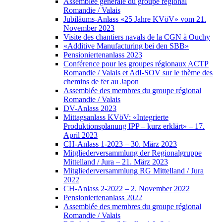
Assemblée générale du groupe régional
Romandie / Valais
Jubiläums-Anlass «25 Jahre KVöV» vom 21.
November 2023
Visite des chantiers navals de la CGN à Ouchy
«Additive Manufacturing bei den SBB»
Pensioniertenanlass 2023
Conférence pour les groupes régionaux ACTP
Romandie / Valais et AdI-SOV sur le thème des
chemins de fer au Japon
Assemblée des membres du groupe régional
Romandie / Valais
DV-Anlass 2023
Mittagsanlass KVöV: «Integrierte
Produktionsplanung IPP – kurz erklärt» – 17.
April 2023
CH-Anlass 1-2023 – 30. März 2023
Mitgliederversammlung der Regionalgruppe
Mittelland / Jura – 21. März 2023
Mitgliederversammlung RG Mittelland / Jura
2022
CH-Anlass 2-2022 – 2. November 2022
Pensioniertenanlass 2022
Assemblée des membres du groupe régional
Romandie / Valais