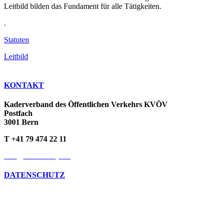
Leitbild bilden das Fundament für alle Tätigkeiten.
.
Statuten
Leitbild
KONTAKT
Kaderverband des Öffentlichen Verkehrs KVÖV
Postfach
3001 Bern
T +41 79 474 22 11
info@kvoev-actp.ch
DATENSCHUTZ
Umgang mit persönlichen Daten
Datenschutzerklärung
Cookie-Richtlinien