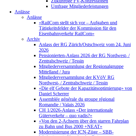
Zukünftige FV-Konzessionen
Umfrage Mitgliederleistungen
Anlässe
Anlässe
«RailCom stellt sich vor – Aufgaben und
Tätigkeitsfelder der Kommission für den
Eisenbahnverkehr RailCom»
Archiv
Anlass der RG Zürich/Ostschweiz vom 24. Juni
2026
Pensionierten-Anlass 2026 der RG Nordwest- /
Zentralschweiz / Tessin
Mitgliederversammlung der Regionalgruppe
Mittelland / Jura
Mitgliederversammlung der KVöV RG
Nordwest- / Zentralschweiz / Tessin
«Die elf Gebote der Kapazitätsoptimierung» von
Daniel Scherrer
Assemblée générale du groupe régional
Romandie / Valais 2026
CH 1/2026-Anlass «Der internationale
Güterverkehr – quo vadis?»
«Von den 2-Achsern über den starren Fahrplan
zu Bahn und Bus 2000 +NEAT»
Modernisierung der ICN-Züge – SBB-