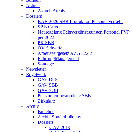
Bulletin
Aktuell
Aktuell Archiv
Dossiers
BAR 2026 SBB Produktion Personenverkehr
SBB Cargo
Neuregelung Fahrvergünstigungen Personal FVP
per 2022
PK SBB
ÖV Schweiz
Arbeitszeitgesetz AZG 822.21
Führung/Management
Sondage
Newsletter
Regelwerk
GAV BLS
GAV SBB
GAV SOB
Pensionierungsmodelle SBB
Zirkulare
Archiv
Bulletins
Archiv Sonderbulletins
Dossiers
GAV 2019