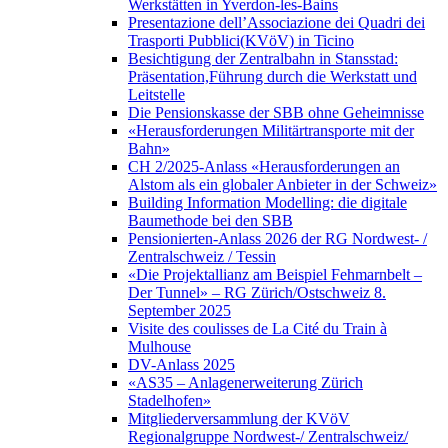
Werkstätten in Yverdon-les-Bains
Presentazione dell’Associazione dei Quadri dei
Trasporti Pubblici(KVöV) in Ticino
Besichtigung der Zentralbahn in Stansstad:
Präsentation,Führung durch die Werkstatt und
Leitstelle
Die Pensionskasse der SBB ohne Geheimnisse
«Herausforderungen Militärtransporte mit der
Bahn»
CH 2/2025-Anlass «Herausforderungen an
Alstom als ein globaler Anbieter in der Schweiz»
Building Information Modelling: die digitale
Baumethode bei den SBB
Pensionierten-Anlass 2026 der RG Nordwest- /
Zentralschweiz / Tessin
«Die Projektallianz am Beispiel Fehmarnbelt –
Der Tunnel» – RG Zürich/Ostschweiz 8.
September 2025
Visite des coulisses de La Cité du Train à
Mulhouse
DV-Anlass 2025
«AS35 – Anlagenerweiterung Zürich
Stadelhofen»
Mitgliederversammlung der KVöV
Regionalgruppe Nordwest-/ Zentralschweiz/