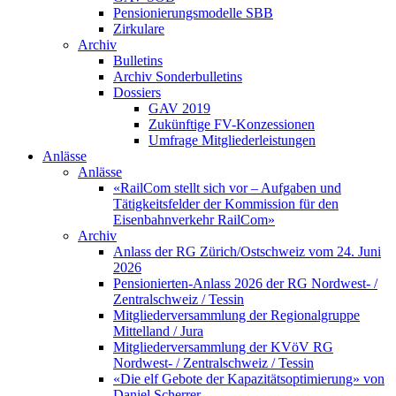
Pensionierungsmodelle SBB
Zirkulare
Archiv
Bulletins
Archiv Sonderbulletins
Dossiers
GAV 2019
Zukünftige FV-Konzessionen
Umfrage Mitgliederleistungen
Anlässe
Anlässe
«RailCom stellt sich vor – Aufgaben und
Tätigkeitsfelder der Kommission für den
Eisenbahnverkehr RailCom»
Archiv
Anlass der RG Zürich/Ostschweiz vom 24. Juni
2026
Pensionierten-Anlass 2026 der RG Nordwest- /
Zentralschweiz / Tessin
Mitgliederversammlung der Regionalgruppe
Mittelland / Jura
Mitgliederversammlung der KVöV RG
Nordwest- / Zentralschweiz / Tessin
«Die elf Gebote der Kapazitätsoptimierung» von
Daniel Scherrer