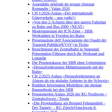
Assemblée générale du groupe régional
Romandie / Valais 2026
CH 1/2026-Anlass «Der internationale
Güterverkehr – quo vadis?»
«Von den 2-Achsern über den starren Fahrplan
zu Bahn und Bus 2000 +NEAT»
Modernisierung der ICN-Züge – SBB-
Werkstätten in Yverdon-les-Bains
Presentazione dell’Associazione dei Quadri dei
Trasporti Pubblici(KVöV) in Ticino
Besichtigung der Zentralbahn in Stansstad:
Präsentation,Führung durch die Werkstatt und
Leitstelle
Die Pensionskasse der SBB ohne Geheimnisse
«Herausforderungen Militärtransporte mit der
Bahn»
CH 2/2025-Anlass «Herausforderungen an
Alstom als ein globaler Anbieter in der Schweiz»
Building Information Modelling: die digitale
Baumethode bei den SBB
Pensionierten-Anlass 2026 der RG Nordwest- /
Zentralschweiz / Tessin
«Die Projektallianz am Beispiel Fehmarnbelt –
Der Tunnel» – RG Zürich/Ostschweiz 8.