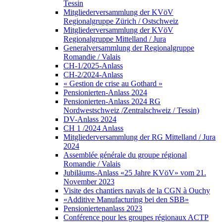
Tessin
Mitgliederversammlung der KVöV
Regionalgruppe Zürich / Ostschweiz
Mitgliederversammlung der KVöV
Regionalgruppe Mittelland / Jura
Generalversammlung der Regionalgruppe
Romandie / Valais
CH-1/2025-Anlass
CH-2/2024-Anlass
« Gestion de crise au Gothard »
Pensionierten-Anlass 2024
Pensionierten-Anlass 2024 RG
Nordwestschweiz /Zentralschweiz / Tessin)
DV-Anlass 2024
CH 1 /2024 Anlass
Mitgliederversammlung der RG Mittelland / Jura
2024
Assemblée générale du groupe régional
Romandie / Valais
Jubiläums-Anlass «25 Jahre KVöV» vom 21.
November 2023
Visite des chantiers navals de la CGN à Ouchy
«Additive Manufacturing bei den SBB»
Pensioniertenanlass 2023
Conférence pour les groupes régionaux ACTP