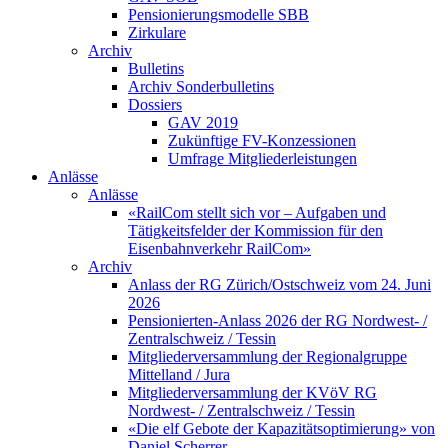
Pensionierungsmodelle SBB
Zirkulare
Archiv
Bulletins
Archiv Sonderbulletins
Dossiers
GAV 2019
Zukünftige FV-Konzessionen
Umfrage Mitgliederleistungen
Anlässe
Anlässe
«RailCom stellt sich vor – Aufgaben und
Tätigkeitsfelder der Kommission für den
Eisenbahnverkehr RailCom»
Archiv
Anlass der RG Zürich/Ostschweiz vom 24. Juni
2026
Pensionierten-Anlass 2026 der RG Nordwest- /
Zentralschweiz / Tessin
Mitgliederversammlung der Regionalgruppe
Mittelland / Jura
Mitgliederversammlung der KVöV RG
Nordwest- / Zentralschweiz / Tessin
«Die elf Gebote der Kapazitätsoptimierung» von
Daniel Scherrer