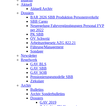
Bulletin
Aktuell
Aktuell Archiv
Dossiers
BAR 2026 SBB Produktion Personenverkehr
SBB Cargo
Neuregelung Fahrvergünstigungen Personal FVP
per 2022
PK SBB
ÖV Schweiz
Arbeitszeitgesetz AZG 822.21
Führung/Management
Sondage
Newsletter
Regelwerk
GAV BLS
GAV SBB
GAV SOB
Pensionierungsmodelle SBB
Zirkulare
Archiv
Bulletins
Archiv Sonderbulletins
Dossiers
GAV 2019