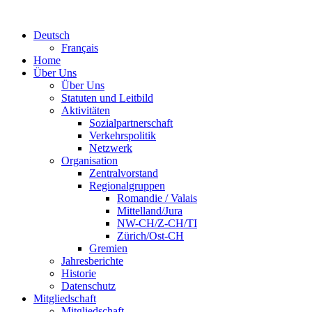
Deutsch
Français
Home
Über Uns
Über Uns
Statuten und Leitbild
Aktivitäten
Sozialpartnerschaft
Verkehrspolitik
Netzwerk
Organisation
Zentralvorstand
Regionalgruppen
Romandie / Valais
Mittelland/Jura
NW-CH/Z-CH/TI
Zürich/Ost-CH
Gremien
Jahresberichte
Historie
Datenschutz
Mitgliedschaft
Mitgliedschaft