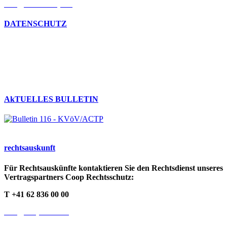
info@kvoev-actp.ch
DATENSCHUTZ
Umgang mit persönlichen Daten
Datenschutzerklärung
Cookie-Richtlinien
AkTUELLES BULLETIN
rechts­auskunft
Für Rechtsauskünfte kontaktieren Sie den Rechtsdienst unseres
Vertragspartners Coop Rechtsschutz:
T +41 62 836 00 00
info@cooprecht.ch