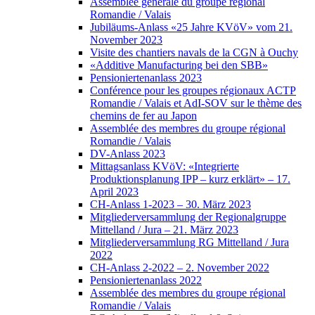
Assemblée générale du groupe régional
Romandie / Valais
Jubiläums-Anlass «25 Jahre KVöV» vom 21.
November 2023
Visite des chantiers navals de la CGN à Ouchy
«Additive Manufacturing bei den SBB»
Pensioniertenanlass 2023
Conférence pour les groupes régionaux ACTP
Romandie / Valais et AdI-SOV sur le thème des
chemins de fer au Japon
Assemblée des membres du groupe régional
Romandie / Valais
DV-Anlass 2023
Mittagsanlass KVöV: «Integrierte
Produktionsplanung IPP – kurz erklärt» – 17.
April 2023
CH-Anlass 1-2023 – 30. März 2023
Mitgliederversammlung der Regionalgruppe
Mittelland / Jura – 21. März 2023
Mitgliederversammlung RG Mittelland / Jura
2022
CH-Anlass 2-2022 – 2. November 2022
Pensioniertenanlass 2022
Assemblée des membres du groupe régional
Romandie / Valais