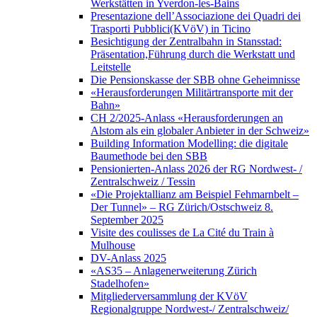
Werkstätten in Yverdon-les-Bains
Presentazione dell’Associazione dei Quadri dei
Trasporti Pubblici(KVöV) in Ticino
Besichtigung der Zentralbahn in Stansstad:
Präsentation,Führung durch die Werkstatt und
Leitstelle
Die Pensionskasse der SBB ohne Geheimnisse
«Herausforderungen Militärtransporte mit der
Bahn»
CH 2/2025-Anlass «Herausforderungen an
Alstom als ein globaler Anbieter in der Schweiz»
Building Information Modelling: die digitale
Baumethode bei den SBB
Pensionierten-Anlass 2026 der RG Nordwest- /
Zentralschweiz / Tessin
«Die Projektallianz am Beispiel Fehmarnbelt –
Der Tunnel» – RG Zürich/Ostschweiz 8.
September 2025
Visite des coulisses de La Cité du Train à
Mulhouse
DV-Anlass 2025
«AS35 – Anlagenerweiterung Zürich
Stadelhofen»
Mitgliederversammlung der KVöV
Regionalgruppe Nordwest-/ Zentralschweiz/