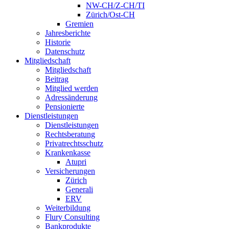
NW-CH/Z-CH/TI
Zürich/Ost-CH
Gremien
Jahresberichte
Historie
Datenschutz
Mitgliedschaft
Mitgliedschaft
Beitrag
Mitglied werden
Adressänderung
Pensionierte
Dienstleistungen
Dienstleistungen
Rechtsberatung
Privatrechtsschutz
Krankenkasse
Atupri
Versicherungen
Zürich
Generali
ERV
Weiterbildung
Flury Consulting
Bankprodukte