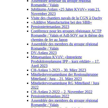
Assemblée générale du groupe régional
Romandie / Valais
Jubiläums-Anlass «25 Jahre KVöV» vom 21.
November 2023
Visite des chantiers navals de la CGN à Ouchy
«Additive Manufacturing bei den SBB»
Pensioniertenanlass 2023
Conférence pour les groupes régionaux ACTP
Romandie / Valais et AdI-SOV sur le thème des
chemins de fer au Japon
Assemblée des membres du groupe régional
Romandie / Valais
DV-Anlass 2023
Mittagsanlass KVöV: «Integrierte
Produktionsplanung IPP – kurz erklärt» – 17.
April 2023
CH-Anlass 1-2023 – 30. März 2023
Mitgliederversammlung der Regionalgruppe
Mittelland / Jura – 21. März 2023
Mitgliederversammlung RG Mittelland / Jura
2022
CH-Anlass 2-2022 – 2. November 2022
Pensioniertenanlass 2022
Assemblée des membres du groupe régional
Romandie / Valais