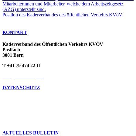
Mitarbeiterinnen und Mitarbeiter, welche dem Arbeitszeitgesetz
(AZG) unterstellt sind.
Position des Kaderverbandes des öffentlichen Verkehrs KVöV
KONTAKT
Kaderverband des Öffentlichen Verkehrs KVÖV
Postfach
3001 Bern
T +41 79 474 22 11
info@kvoev-actp.ch
DATENSCHUTZ
Umgang mit persönlichen Daten
Datenschutzerklärung
Cookie-Richtlinien
AkTUELLES BULLETIN