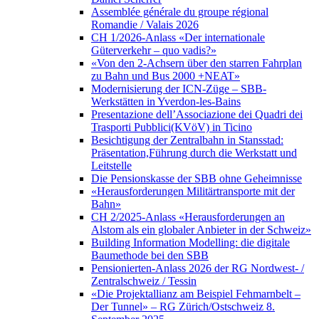
Assemblée générale du groupe régional
Romandie / Valais 2026
CH 1/2026-Anlass «Der internationale
Güterverkehr – quo vadis?»
«Von den 2-Achsern über den starren Fahrplan
zu Bahn und Bus 2000 +NEAT»
Modernisierung der ICN-Züge – SBB-
Werkstätten in Yverdon-les-Bains
Presentazione dell’Associazione dei Quadri dei
Trasporti Pubblici(KVöV) in Ticino
Besichtigung der Zentralbahn in Stansstad:
Präsentation,Führung durch die Werkstatt und
Leitstelle
Die Pensionskasse der SBB ohne Geheimnisse
«Herausforderungen Militärtransporte mit der
Bahn»
CH 2/2025-Anlass «Herausforderungen an
Alstom als ein globaler Anbieter in der Schweiz»
Building Information Modelling: die digitale
Baumethode bei den SBB
Pensionierten-Anlass 2026 der RG Nordwest- /
Zentralschweiz / Tessin
«Die Projektallianz am Beispiel Fehmarnbelt –
Der Tunnel» – RG Zürich/Ostschweiz 8.