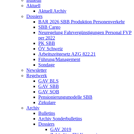
Bulletin
Aktuell
Aktuell Archiv
Dossiers
BAR 2026 SBB Produktion Personenverkehr
SBB Cargo
Neuregelung Fahrvergünstigungen Personal FVP
per 2022
PK SBB
ÖV Schweiz
Arbeitszeitgesetz AZG 822.21
Führung/Management
Sondage
Newsletter
Regelwerk
GAV BLS
GAV SBB
GAV SOB
Pensionierungsmodelle SBB
Zirkulare
Archiv
Bulletins
Archiv Sonderbulletins
Dossiers
GAV 2019