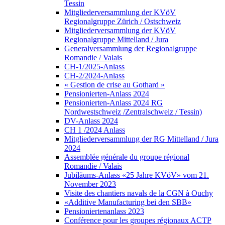
Tessin
Mitgliederversammlung der KVöV
Regionalgruppe Zürich / Ostschweiz
Mitgliederversammlung der KVöV
Regionalgruppe Mittelland / Jura
Generalversammlung der Regionalgruppe
Romandie / Valais
CH-1/2025-Anlass
CH-2/2024-Anlass
« Gestion de crise au Gothard »
Pensionierten-Anlass 2024
Pensionierten-Anlass 2024 RG
Nordwestschweiz /Zentralschweiz / Tessin)
DV-Anlass 2024
CH 1 /2024 Anlass
Mitgliederversammlung der RG Mittelland / Jura
2024
Assemblée générale du groupe régional
Romandie / Valais
Jubiläums-Anlass «25 Jahre KVöV» vom 21.
November 2023
Visite des chantiers navals de la CGN à Ouchy
«Additive Manufacturing bei den SBB»
Pensioniertenanlass 2023
Conférence pour les groupes régionaux ACTP