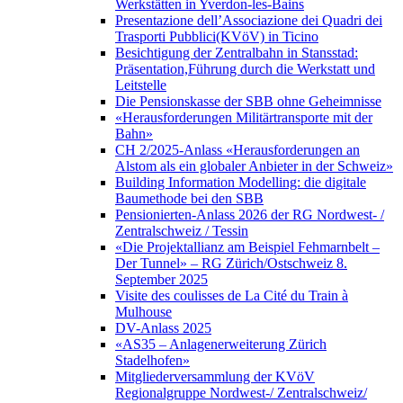
Werkstätten in Yverdon-les-Bains
Presentazione dell’Associazione dei Quadri dei
Trasporti Pubblici(KVöV) in Ticino
Besichtigung der Zentralbahn in Stansstad:
Präsentation,Führung durch die Werkstatt und
Leitstelle
Die Pensionskasse der SBB ohne Geheimnisse
«Herausforderungen Militärtransporte mit der
Bahn»
CH 2/2025-Anlass «Herausforderungen an
Alstom als ein globaler Anbieter in der Schweiz»
Building Information Modelling: die digitale
Baumethode bei den SBB
Pensionierten-Anlass 2026 der RG Nordwest- /
Zentralschweiz / Tessin
«Die Projektallianz am Beispiel Fehmarnbelt –
Der Tunnel» – RG Zürich/Ostschweiz 8.
September 2025
Visite des coulisses de La Cité du Train à
Mulhouse
DV-Anlass 2025
«AS35 – Anlagenerweiterung Zürich
Stadelhofen»
Mitgliederversammlung der KVöV
Regionalgruppe Nordwest-/ Zentralschweiz/