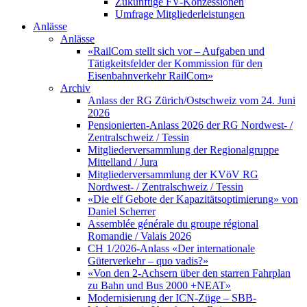
Zukünftige FV-Konzessionen
Umfrage Mitgliederleistungen
Anlässe
Anlässe
«RailCom stellt sich vor – Aufgaben und
Tätigkeitsfelder der Kommission für den
Eisenbahnverkehr RailCom»
Archiv
Anlass der RG Zürich/Ostschweiz vom 24. Juni
2026
Pensionierten-Anlass 2026 der RG Nordwest- /
Zentralschweiz / Tessin
Mitgliederversammlung der Regionalgruppe
Mittelland / Jura
Mitgliederversammlung der KVöV RG
Nordwest- / Zentralschweiz / Tessin
«Die elf Gebote der Kapazitätsoptimierung» von
Daniel Scherrer
Assemblée générale du groupe régional
Romandie / Valais 2026
CH 1/2026-Anlass «Der internationale
Güterverkehr – quo vadis?»
«Von den 2-Achsern über den starren Fahrplan
zu Bahn und Bus 2000 +NEAT»
Modernisierung der ICN-Züge – SBB-