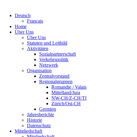
Deutsch
Français
Home
Über Uns
Über Uns
Statuten und Leitbild
Aktivitäten
Sozialpartnerschaft
Verkehrspolitik
Netzwerk
Organisation
Zentralvorstand
Regionalgruppen
Romandie / Valais
Mittelland/Jura
NW-CH/Z-CH/TI
Zürich/Ost-CH
Gremien
Jahresberichte
Historie
Datenschutz
Mitgliedschaft
Mitgliedschaft