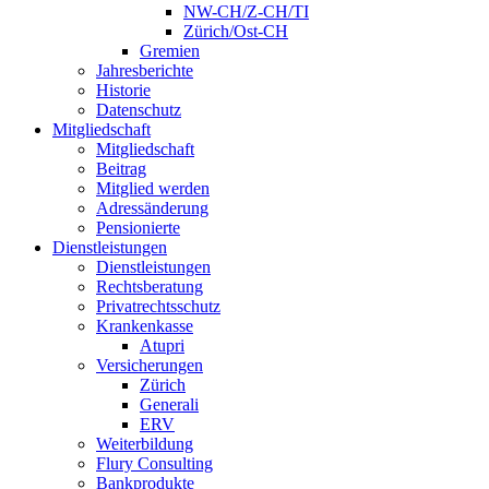
NW-CH/Z-CH/TI
Zürich/Ost-CH
Gremien
Jahresberichte
Historie
Datenschutz
Mitgliedschaft
Mitgliedschaft
Beitrag
Mitglied werden
Adressänderung
Pensionierte
Dienstleistungen
Dienstleistungen
Rechtsberatung
Privatrechtsschutz
Krankenkasse
Atupri
Versicherungen
Zürich
Generali
ERV
Weiterbildung
Flury Consulting
Bankprodukte