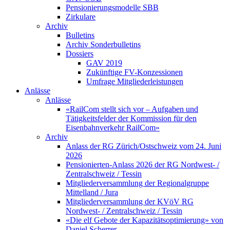
Pensionierungsmodelle SBB
Zirkulare
Archiv
Bulletins
Archiv Sonderbulletins
Dossiers
GAV 2019
Zukünftige FV-Konzessionen
Umfrage Mitgliederleistungen
Anlässe
Anlässe
«RailCom stellt sich vor – Aufgaben und
Tätigkeitsfelder der Kommission für den
Eisenbahnverkehr RailCom»
Archiv
Anlass der RG Zürich/Ostschweiz vom 24. Juni
2026
Pensionierten-Anlass 2026 der RG Nordwest- /
Zentralschweiz / Tessin
Mitgliederversammlung der Regionalgruppe
Mittelland / Jura
Mitgliederversammlung der KVöV RG
Nordwest- / Zentralschweiz / Tessin
«Die elf Gebote der Kapazitätsoptimierung» von
Daniel Scherrer