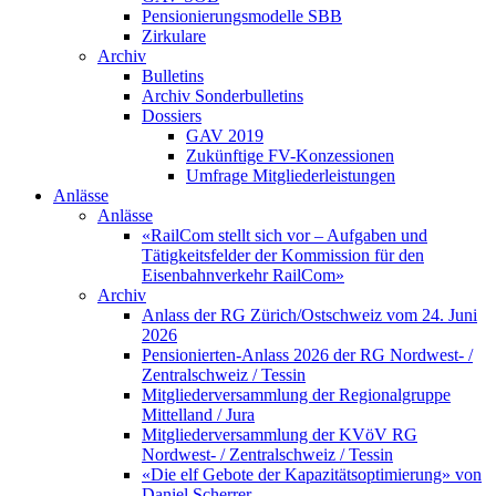
Pensionierungsmodelle SBB
Zirkulare
Archiv
Bulletins
Archiv Sonderbulletins
Dossiers
GAV 2019
Zukünftige FV-Konzessionen
Umfrage Mitgliederleistungen
Anlässe
Anlässe
«RailCom stellt sich vor – Aufgaben und
Tätigkeitsfelder der Kommission für den
Eisenbahnverkehr RailCom»
Archiv
Anlass der RG Zürich/Ostschweiz vom 24. Juni
2026
Pensionierten-Anlass 2026 der RG Nordwest- /
Zentralschweiz / Tessin
Mitgliederversammlung der Regionalgruppe
Mittelland / Jura
Mitgliederversammlung der KVöV RG
Nordwest- / Zentralschweiz / Tessin
«Die elf Gebote der Kapazitätsoptimierung» von
Daniel Scherrer