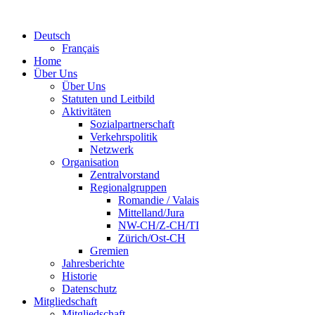
Deutsch
Français
Home
Über Uns
Über Uns
Statuten und Leitbild
Aktivitäten
Sozialpartnerschaft
Verkehrspolitik
Netzwerk
Organisation
Zentralvorstand
Regionalgruppen
Romandie / Valais
Mittelland/Jura
NW-CH/Z-CH/TI
Zürich/Ost-CH
Gremien
Jahresberichte
Historie
Datenschutz
Mitgliedschaft
Mitgliedschaft