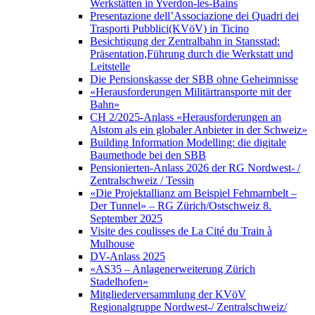
Werkstätten in Yverdon-les-Bains
Presentazione dell’Associazione dei Quadri dei
Trasporti Pubblici(KVöV) in Ticino
Besichtigung der Zentralbahn in Stansstad:
Präsentation,Führung durch die Werkstatt und
Leitstelle
Die Pensionskasse der SBB ohne Geheimnisse
«Herausforderungen Militärtransporte mit der
Bahn»
CH 2/2025-Anlass «Herausforderungen an
Alstom als ein globaler Anbieter in der Schweiz»
Building Information Modelling: die digitale
Baumethode bei den SBB
Pensionierten-Anlass 2026 der RG Nordwest- /
Zentralschweiz / Tessin
«Die Projektallianz am Beispiel Fehmarnbelt –
Der Tunnel» – RG Zürich/Ostschweiz 8.
September 2025
Visite des coulisses de La Cité du Train à
Mulhouse
DV-Anlass 2025
«AS35 – Anlagenerweiterung Zürich
Stadelhofen»
Mitgliederversammlung der KVöV
Regionalgruppe Nordwest-/ Zentralschweiz/