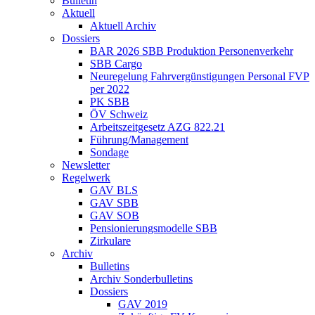
Bulletin
Aktuell
Aktuell Archiv
Dossiers
BAR 2026 SBB Produktion Personenverkehr
SBB Cargo
Neuregelung Fahrvergünstigungen Personal FVP
per 2022
PK SBB
ÖV Schweiz
Arbeitszeitgesetz AZG 822.21
Führung/Management
Sondage
Newsletter
Regelwerk
GAV BLS
GAV SBB
GAV SOB
Pensionierungsmodelle SBB
Zirkulare
Archiv
Bulletins
Archiv Sonderbulletins
Dossiers
GAV 2019