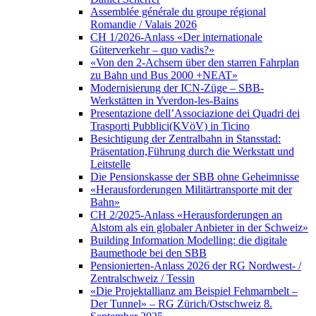
Assemblée générale du groupe régional
Romandie / Valais 2026
CH 1/2026-Anlass «Der internationale
Güterverkehr – quo vadis?»
«Von den 2-Achsern über den starren Fahrplan
zu Bahn und Bus 2000 +NEAT»
Modernisierung der ICN-Züge – SBB-
Werkstätten in Yverdon-les-Bains
Presentazione dell’Associazione dei Quadri dei
Trasporti Pubblici(KVöV) in Ticino
Besichtigung der Zentralbahn in Stansstad:
Präsentation,Führung durch die Werkstatt und
Leitstelle
Die Pensionskasse der SBB ohne Geheimnisse
«Herausforderungen Militärtransporte mit der
Bahn»
CH 2/2025-Anlass «Herausforderungen an
Alstom als ein globaler Anbieter in der Schweiz»
Building Information Modelling: die digitale
Baumethode bei den SBB
Pensionierten-Anlass 2026 der RG Nordwest- /
Zentralschweiz / Tessin
«Die Projektallianz am Beispiel Fehmarnbelt –
Der Tunnel» – RG Zürich/Ostschweiz 8.