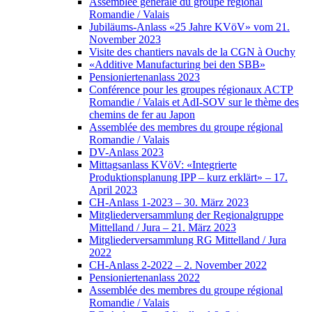
Assemblée générale du groupe régional
Romandie / Valais
Jubiläums-Anlass «25 Jahre KVöV» vom 21.
November 2023
Visite des chantiers navals de la CGN à Ouchy
«Additive Manufacturing bei den SBB»
Pensioniertenanlass 2023
Conférence pour les groupes régionaux ACTP
Romandie / Valais et AdI-SOV sur le thème des
chemins de fer au Japon
Assemblée des membres du groupe régional
Romandie / Valais
DV-Anlass 2023
Mittagsanlass KVöV: «Integrierte
Produktionsplanung IPP – kurz erklärt» – 17.
April 2023
CH-Anlass 1-2023 – 30. März 2023
Mitgliederversammlung der Regionalgruppe
Mittelland / Jura – 21. März 2023
Mitgliederversammlung RG Mittelland / Jura
2022
CH-Anlass 2-2022 – 2. November 2022
Pensioniertenanlass 2022
Assemblée des membres du groupe régional
Romandie / Valais