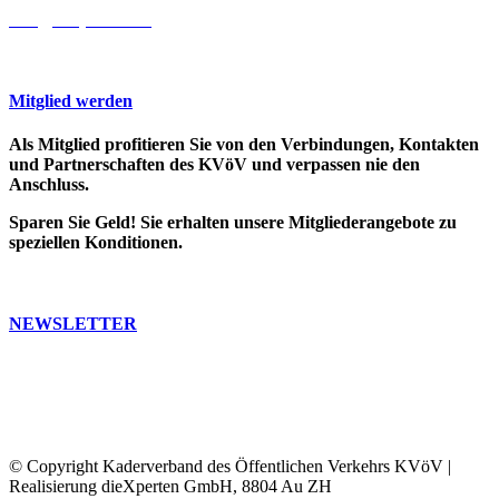
info@cooprecht.ch
Mitglied werden
Als Mitglied profitieren Sie von den Verbindungen, Kontakten
und Partnerschaften des KVöV und verpassen nie den
Anschluss.
Sparen Sie Geld! Sie erhalten unsere Mitgliederangebote zu
speziellen Konditionen.
>> Weitere Infos
NEWSLETTER
Bleiben Sie auf dem Laufenden. Erfahren Sie, was in der ÖV-
Welt passiert.
Abonnieren Sie unseren Newsletter, Sie erhalten dann
regelmässig unser Bulletin und unsere Informationen.
© Copyright Kaderverband des Öffentlichen Verkehrs KVöV |
Realisierung dieXperten GmbH, 8804 Au ZH