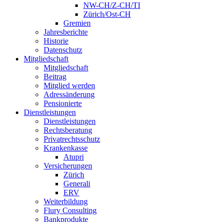
NW-CH/Z-CH/TI
Zürich/Ost-CH
Gremien
Jahresberichte
Historie
Datenschutz
Mitgliedschaft
Mitgliedschaft
Beitrag
Mitglied werden
Adressänderung
Pensionierte
Dienstleistungen
Dienstleistungen
Rechtsberatung
Privatrechtsschutz
Krankenkasse
Atupri
Versicherungen
Zürich
Generali
ERV
Weiterbildung
Flury Consulting
Bankprodukte