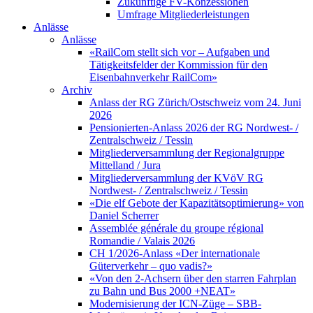
Zukünftige FV-Konzessionen
Umfrage Mitgliederleistungen
Anlässe
Anlässe
«RailCom stellt sich vor – Aufgaben und
Tätigkeitsfelder der Kommission für den
Eisenbahnverkehr RailCom»
Archiv
Anlass der RG Zürich/Ostschweiz vom 24. Juni
2026
Pensionierten-Anlass 2026 der RG Nordwest- /
Zentralschweiz / Tessin
Mitgliederversammlung der Regionalgruppe
Mittelland / Jura
Mitgliederversammlung der KVöV RG
Nordwest- / Zentralschweiz / Tessin
«Die elf Gebote der Kapazitätsoptimierung» von
Daniel Scherrer
Assemblée générale du groupe régional
Romandie / Valais 2026
CH 1/2026-Anlass «Der internationale
Güterverkehr – quo vadis?»
«Von den 2-Achsern über den starren Fahrplan
zu Bahn und Bus 2000 +NEAT»
Modernisierung der ICN-Züge – SBB-