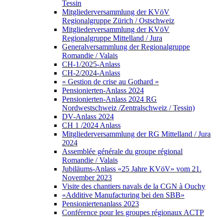
Tessin
Mitgliederversammlung der KVöV
Regionalgruppe Zürich / Ostschweiz
Mitgliederversammlung der KVöV
Regionalgruppe Mittelland / Jura
Generalversammlung der Regionalgruppe
Romandie / Valais
CH-1/2025-Anlass
CH-2/2024-Anlass
« Gestion de crise au Gothard »
Pensionierten-Anlass 2024
Pensionierten-Anlass 2024 RG
Nordwestschweiz /Zentralschweiz / Tessin)
DV-Anlass 2024
CH 1 /2024 Anlass
Mitgliederversammlung der RG Mittelland / Jura
2024
Assemblée générale du groupe régional
Romandie / Valais
Jubiläums-Anlass «25 Jahre KVöV» vom 21.
November 2023
Visite des chantiers navals de la CGN à Ouchy
«Additive Manufacturing bei den SBB»
Pensioniertenanlass 2023
Conférence pour les groupes régionaux ACTP