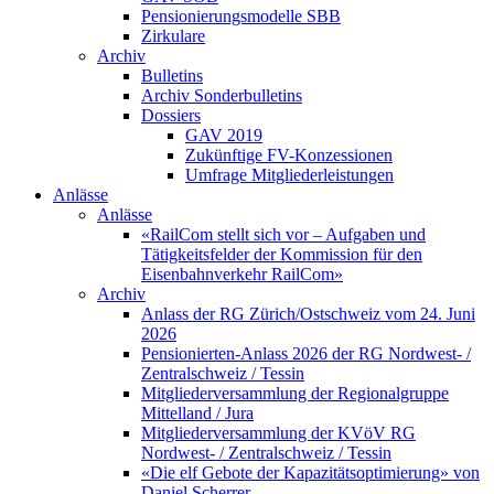
Pensionierungsmodelle SBB
Zirkulare
Archiv
Bulletins
Archiv Sonderbulletins
Dossiers
GAV 2019
Zukünftige FV-Konzessionen
Umfrage Mitgliederleistungen
Anlässe
Anlässe
«RailCom stellt sich vor – Aufgaben und
Tätigkeitsfelder der Kommission für den
Eisenbahnverkehr RailCom»
Archiv
Anlass der RG Zürich/Ostschweiz vom 24. Juni
2026
Pensionierten-Anlass 2026 der RG Nordwest- /
Zentralschweiz / Tessin
Mitgliederversammlung der Regionalgruppe
Mittelland / Jura
Mitgliederversammlung der KVöV RG
Nordwest- / Zentralschweiz / Tessin
«Die elf Gebote der Kapazitätsoptimierung» von
Daniel Scherrer