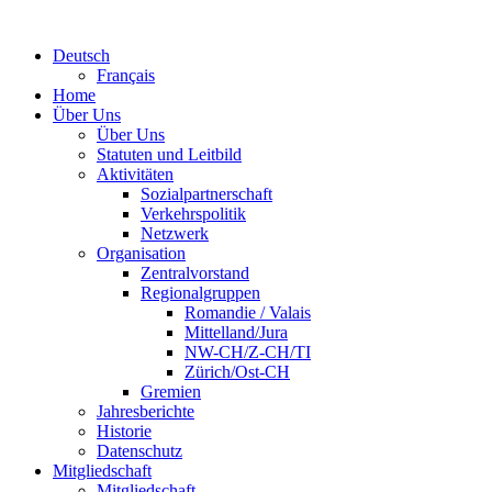
Deutsch
Français
Home
Über Uns
Über Uns
Statuten und Leitbild
Aktivitäten
Sozialpartnerschaft
Verkehrspolitik
Netzwerk
Organisation
Zentralvorstand
Regionalgruppen
Romandie / Valais
Mittelland/Jura
NW-CH/Z-CH/TI
Zürich/Ost-CH
Gremien
Jahresberichte
Historie
Datenschutz
Mitgliedschaft
Mitgliedschaft