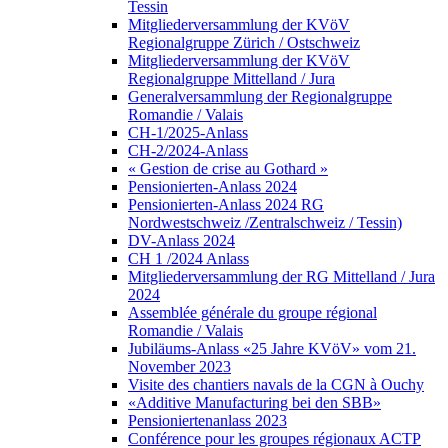
Tessin
Mitgliederversammlung der KVöV
Regionalgruppe Zürich / Ostschweiz
Mitgliederversammlung der KVöV
Regionalgruppe Mittelland / Jura
Generalversammlung der Regionalgruppe
Romandie / Valais
CH-1/2025-Anlass
CH-2/2024-Anlass
« Gestion de crise au Gothard »
Pensionierten-Anlass 2024
Pensionierten-Anlass 2024 RG
Nordwestschweiz /Zentralschweiz / Tessin)
DV-Anlass 2024
CH 1 /2024 Anlass
Mitgliederversammlung der RG Mittelland / Jura
2024
Assemblée générale du groupe régional
Romandie / Valais
Jubiläums-Anlass «25 Jahre KVöV» vom 21.
November 2023
Visite des chantiers navals de la CGN à Ouchy
«Additive Manufacturing bei den SBB»
Pensioniertenanlass 2023
Conférence pour les groupes régionaux ACTP