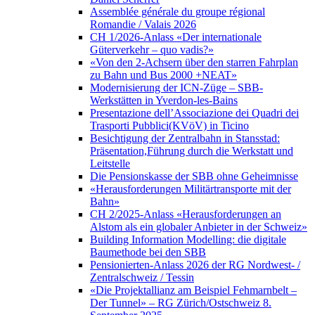
Assemblée générale du groupe régional
Romandie / Valais 2026
CH 1/2026-Anlass «Der internationale
Güterverkehr – quo vadis?»
«Von den 2-Achsern über den starren Fahrplan
zu Bahn und Bus 2000 +NEAT»
Modernisierung der ICN-Züge – SBB-
Werkstätten in Yverdon-les-Bains
Presentazione dell’Associazione dei Quadri dei
Trasporti Pubblici(KVöV) in Ticino
Besichtigung der Zentralbahn in Stansstad:
Präsentation,Führung durch die Werkstatt und
Leitstelle
Die Pensionskasse der SBB ohne Geheimnisse
«Herausforderungen Militärtransporte mit der
Bahn»
CH 2/2025-Anlass «Herausforderungen an
Alstom als ein globaler Anbieter in der Schweiz»
Building Information Modelling: die digitale
Baumethode bei den SBB
Pensionierten-Anlass 2026 der RG Nordwest- /
Zentralschweiz / Tessin
«Die Projektallianz am Beispiel Fehmarnbelt –
Der Tunnel» – RG Zürich/Ostschweiz 8.