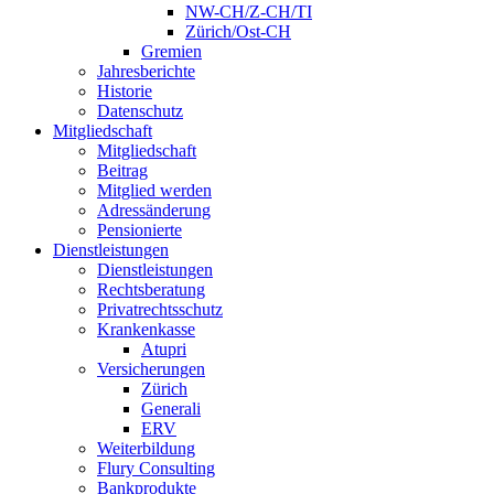
NW-CH/Z-CH/TI
Zürich/Ost-CH
Gremien
Jahresberichte
Historie
Datenschutz
Mitgliedschaft
Mitgliedschaft
Beitrag
Mitglied werden
Adressänderung
Pensionierte
Dienstleistungen
Dienstleistungen
Rechtsberatung
Privatrechtsschutz
Krankenkasse
Atupri
Versicherungen
Zürich
Generali
ERV
Weiterbildung
Flury Consulting
Bankprodukte