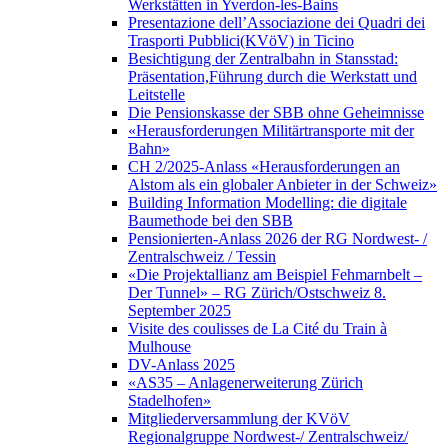
Werkstätten in Yverdon-les-Bains
Presentazione dell’Associazione dei Quadri dei
Trasporti Pubblici(KVöV) in Ticino
Besichtigung der Zentralbahn in Stansstad:
Präsentation,Führung durch die Werkstatt und
Leitstelle
Die Pensionskasse der SBB ohne Geheimnisse
«Herausforderungen Militärtransporte mit der
Bahn»
CH 2/2025-Anlass «Herausforderungen an
Alstom als ein globaler Anbieter in der Schweiz»
Building Information Modelling: die digitale
Baumethode bei den SBB
Pensionierten-Anlass 2026 der RG Nordwest- /
Zentralschweiz / Tessin
«Die Projektallianz am Beispiel Fehmarnbelt –
Der Tunnel» – RG Zürich/Ostschweiz 8.
September 2025
Visite des coulisses de La Cité du Train à
Mulhouse
DV-Anlass 2025
«AS35 – Anlagenerweiterung Zürich
Stadelhofen»
Mitgliederversammlung der KVöV
Regionalgruppe Nordwest-/ Zentralschweiz/