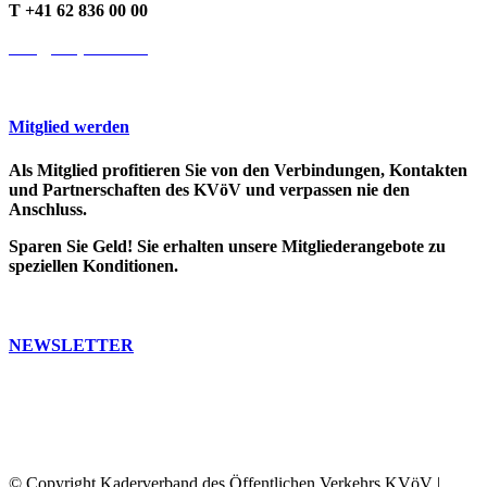
T +41 62 836 00 00
info@cooprecht.ch
Mitglied werden
Als Mitglied profitieren Sie von den Verbindungen, Kontakten
und Partnerschaften des KVöV und verpassen nie den
Anschluss.
Sparen Sie Geld! Sie erhalten unsere Mitgliederangebote zu
speziellen Konditionen.
>> Weitere Infos
NEWSLETTER
Bleiben Sie auf dem Laufenden. Erfahren Sie, was in der ÖV-
Welt passiert.
Abonnieren Sie unseren Newsletter, Sie erhalten dann
regelmässig unser Bulletin und unsere Informationen.
© Copyright Kaderverband des Öffentlichen Verkehrs KVöV |