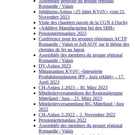
Assemblée générale du groupe régional
Romandie / Valais
Jubiläums-Anlass «25 Jahre KVöV» vom 21.
November 2023
Visite des chantiers navals de la CGN à Ouchy
«Additive Manufacturing bei den SBB»
Pensioniertenanlass 2023
Conférence pour les groupes régionaux ACTP
Romandie / Valais et AdI-SOV sur le thème des
chemins de fer au Japon
Assemblée des membres du groupe régional
Romandie / Valais
DV-Anlass 2023
Mittagsanlass KVöV: «Integrierte
Produktionsplanung IPP – kurz erklärt» – 17.
April 2023
CH-Anlass 1-2023 – 30. März 2023
Mitgliederversammlung der Regionalgruppe
Mittelland / Jura – 21. März 2023
Mitgliederversammlung RG Mittelland / Jura
2022
CH-Anlass 2-2022 – 2. November 2022
Pensioniertenanlass 2022
Assemblée des membres du groupe régional
Romandie / Valais