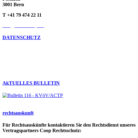
3001 Bern
T +41 79 474 22 11
info@kvoev-actp.ch
DATENSCHUTZ
Umgang mit persönlichen Daten
Datenschutzerklärung
Cookie-Richtlinien
AkTUELLES BULLETIN
rechts­auskunft
Für Rechtsauskünfte kontaktieren Sie den Rechtsdienst unseres
Vertragspartners Coop Rechtsschutz: