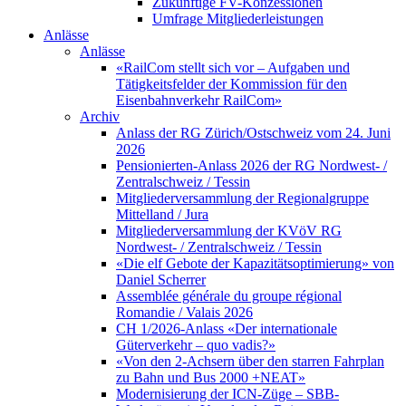
Zukünftige FV-Konzessionen
Umfrage Mitgliederleistungen
Anlässe
Anlässe
«RailCom stellt sich vor – Aufgaben und
Tätigkeitsfelder der Kommission für den
Eisenbahnverkehr RailCom»
Archiv
Anlass der RG Zürich/Ostschweiz vom 24. Juni
2026
Pensionierten-Anlass 2026 der RG Nordwest- /
Zentralschweiz / Tessin
Mitgliederversammlung der Regionalgruppe
Mittelland / Jura
Mitgliederversammlung der KVöV RG
Nordwest- / Zentralschweiz / Tessin
«Die elf Gebote der Kapazitätsoptimierung» von
Daniel Scherrer
Assemblée générale du groupe régional
Romandie / Valais 2026
CH 1/2026-Anlass «Der internationale
Güterverkehr – quo vadis?»
«Von den 2-Achsern über den starren Fahrplan
zu Bahn und Bus 2000 +NEAT»
Modernisierung der ICN-Züge – SBB-