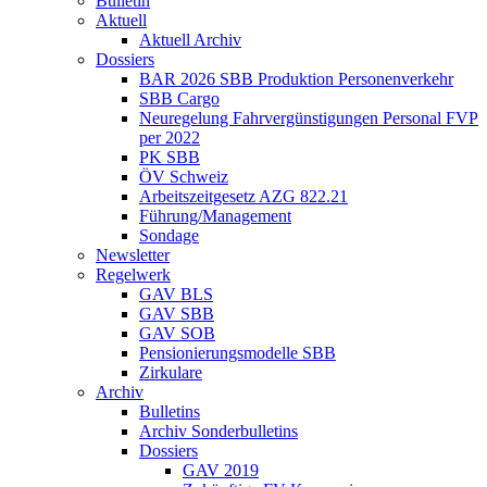
Bulletin
Aktuell
Aktuell Archiv
Dossiers
BAR 2026 SBB Produktion Personenverkehr
SBB Cargo
Neuregelung Fahrvergünstigungen Personal FVP
per 2022
PK SBB
ÖV Schweiz
Arbeitszeitgesetz AZG 822.21
Führung/Management
Sondage
Newsletter
Regelwerk
GAV BLS
GAV SBB
GAV SOB
Pensionierungsmodelle SBB
Zirkulare
Archiv
Bulletins
Archiv Sonderbulletins
Dossiers
GAV 2019