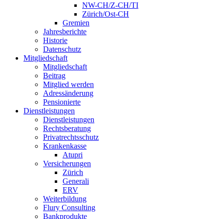
NW-CH/Z-CH/TI
Zürich/Ost-CH
Gremien
Jahresberichte
Historie
Datenschutz
Mitgliedschaft
Mitgliedschaft
Beitrag
Mitglied werden
Adressänderung
Pensionierte
Dienstleistungen
Dienstleistungen
Rechtsberatung
Privatrechtsschutz
Krankenkasse
Atupri
Versicherungen
Zürich
Generali
ERV
Weiterbildung
Flury Consulting
Bankprodukte