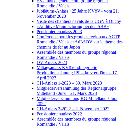
Assemblée générale du groupe régional
Romandie / Valais
Jubiläums-Anlass «25 Jahre KVöV» vom 21.
November 2023
Visite des chantiers navals de la CGN à Ouchy
«Additive Manufacturing bei den SBB»
Pensioniertenanlass 2023
Conférence pour les groupes régionaux ACTP
Romandie / Valais et AdI-SOV sur le thème des
chemins de fer au Japon
Assemblée des membres du groupe régional
Romandie / Valais
DV-Anlass 2023
Mittagsanlass KVöV: «Integrierte
Produktionsplanung IPP – kurz erklärt» – 17.
April 2023
CH-Anlass 1-2023 – 30. März 2023
Mitgliederversammlung der Regionalgruppe
Mittelland / Jura – 21. März 2023
Mitgliederversammlung RG Mittelland / Jura
2022
CH-Anlass 2-2022 – 2. November 2022
Pensioniertenanlass 2022
Assemblée des membres du groupe régional
Romandie / Valais