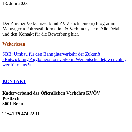
13. Juni 2023
Der Zürcher Verkehrsverbund ZVV sucht eine(n) Programm-
MangagerIn Fahrgastinformation & Verbundsystem. Alle Details
und den Kontakt für die Bewerbung hier.
Weiterlesen
SBB: Umbau für den Bahngüterverkehr der Zukunft
«Entwicklung Agglomerationsverkehr: Wer entscheidet, wer zahlt,
wer führt aus?»
KONTAKT
Kaderverband des Öffentlichen Verkehrs KVÖV
Postfach
3001 Bern
T +41 79 474 22 11
info@kvoev-actp.ch