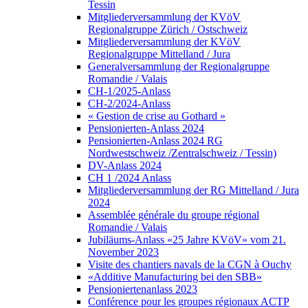
Tessin
Mitgliederversammlung der KVöV
Regionalgruppe Zürich / Ostschweiz
Mitgliederversammlung der KVöV
Regionalgruppe Mittelland / Jura
Generalversammlung der Regionalgruppe
Romandie / Valais
CH-1/2025-Anlass
CH-2/2024-Anlass
« Gestion de crise au Gothard »
Pensionierten-Anlass 2024
Pensionierten-Anlass 2024 RG
Nordwestschweiz /Zentralschweiz / Tessin)
DV-Anlass 2024
CH 1 /2024 Anlass
Mitgliederversammlung der RG Mittelland / Jura
2024
Assemblée générale du groupe régional
Romandie / Valais
Jubiläums-Anlass «25 Jahre KVöV» vom 21.
November 2023
Visite des chantiers navals de la CGN à Ouchy
«Additive Manufacturing bei den SBB»
Pensioniertenanlass 2023
Conférence pour les groupes régionaux ACTP