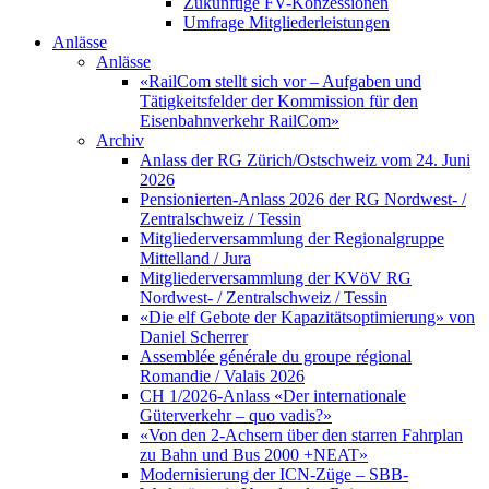
Zukünftige FV-Konzessionen
Umfrage Mitgliederleistungen
Anlässe
Anlässe
«RailCom stellt sich vor – Aufgaben und
Tätigkeitsfelder der Kommission für den
Eisenbahnverkehr RailCom»
Archiv
Anlass der RG Zürich/Ostschweiz vom 24. Juni
2026
Pensionierten-Anlass 2026 der RG Nordwest- /
Zentralschweiz / Tessin
Mitgliederversammlung der Regionalgruppe
Mittelland / Jura
Mitgliederversammlung der KVöV RG
Nordwest- / Zentralschweiz / Tessin
«Die elf Gebote der Kapazitätsoptimierung» von
Daniel Scherrer
Assemblée générale du groupe régional
Romandie / Valais 2026
CH 1/2026-Anlass «Der internationale
Güterverkehr – quo vadis?»
«Von den 2-Achsern über den starren Fahrplan
zu Bahn und Bus 2000 +NEAT»
Modernisierung der ICN-Züge – SBB-