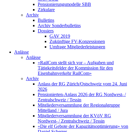
Pensionierungsmodelle SBB
Zirkulare
Archiv
Bulletins
Archiv Sonderbulletins
Dossiers
GAV 2019
Zukünftige FV-Konzessionen
Umfrage Mitgliederleistungen
Anlässe
Anlässe
«RailCom stellt sich vor – Aufgaben und
Tätigkeitsfelder der Kommission für den
Eisenbahnverkehr RailCom»
Archiv
Anlass der RG Zürich/Ostschweiz vom 24. Juni
2026
Pensionierten-Anlass 2026 der RG Nordwest- /
Zentralschweiz / Tessin
Mitgliederversammlung der Regionalgruppe
Mittelland / Jura
Mitgliederversammlung der KVöV RG
Nordwest- / Zentralschweiz / Tessin
«Die elf Gebote der Kapazitätsoptimierung» von
Daniel Scherrer