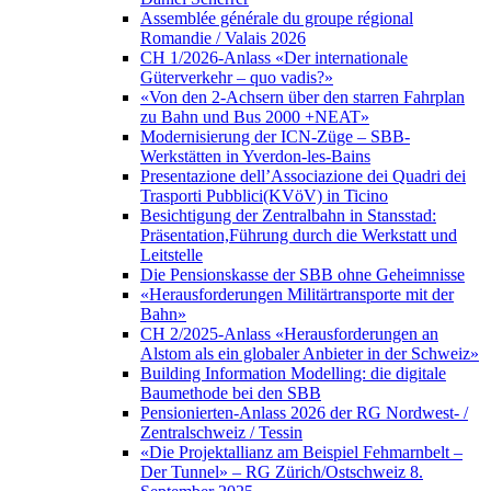
Assemblée générale du groupe régional
Romandie / Valais 2026
CH 1/2026-Anlass «Der internationale
Güterverkehr – quo vadis?»
«Von den 2-Achsern über den starren Fahrplan
zu Bahn und Bus 2000 +NEAT»
Modernisierung der ICN-Züge – SBB-
Werkstätten in Yverdon-les-Bains
Presentazione dell’Associazione dei Quadri dei
Trasporti Pubblici(KVöV) in Ticino
Besichtigung der Zentralbahn in Stansstad:
Präsentation,Führung durch die Werkstatt und
Leitstelle
Die Pensionskasse der SBB ohne Geheimnisse
«Herausforderungen Militärtransporte mit der
Bahn»
CH 2/2025-Anlass «Herausforderungen an
Alstom als ein globaler Anbieter in der Schweiz»
Building Information Modelling: die digitale
Baumethode bei den SBB
Pensionierten-Anlass 2026 der RG Nordwest- /
Zentralschweiz / Tessin
«Die Projektallianz am Beispiel Fehmarnbelt –
Der Tunnel» – RG Zürich/Ostschweiz 8.