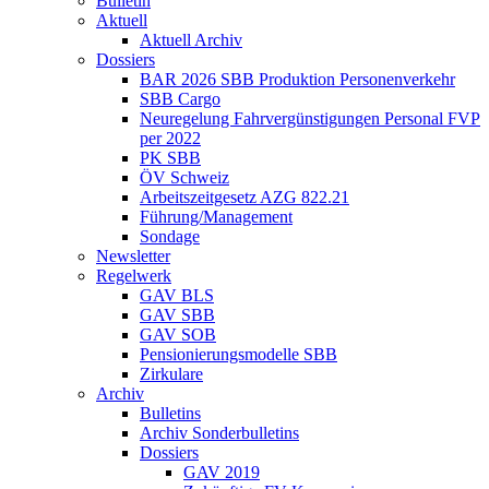
Bulletin
Aktuell
Aktuell Archiv
Dossiers
BAR 2026 SBB Produktion Personenverkehr
SBB Cargo
Neuregelung Fahrvergünstigungen Personal FVP
per 2022
PK SBB
ÖV Schweiz
Arbeitszeitgesetz AZG 822.21
Führung/Management
Sondage
Newsletter
Regelwerk
GAV BLS
GAV SBB
GAV SOB
Pensionierungsmodelle SBB
Zirkulare
Archiv
Bulletins
Archiv Sonderbulletins
Dossiers
GAV 2019