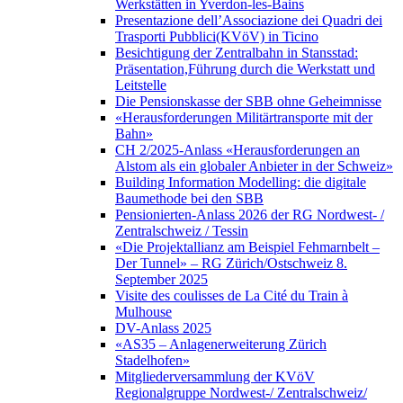
Werkstätten in Yverdon-les-Bains
Presentazione dell’Associazione dei Quadri dei
Trasporti Pubblici(KVöV) in Ticino
Besichtigung der Zentralbahn in Stansstad:
Präsentation,Führung durch die Werkstatt und
Leitstelle
Die Pensionskasse der SBB ohne Geheimnisse
«Herausforderungen Militärtransporte mit der
Bahn»
CH 2/2025-Anlass «Herausforderungen an
Alstom als ein globaler Anbieter in der Schweiz»
Building Information Modelling: die digitale
Baumethode bei den SBB
Pensionierten-Anlass 2026 der RG Nordwest- /
Zentralschweiz / Tessin
«Die Projektallianz am Beispiel Fehmarnbelt –
Der Tunnel» – RG Zürich/Ostschweiz 8.
September 2025
Visite des coulisses de La Cité du Train à
Mulhouse
DV-Anlass 2025
«AS35 – Anlagenerweiterung Zürich
Stadelhofen»
Mitgliederversammlung der KVöV
Regionalgruppe Nordwest-/ Zentralschweiz/