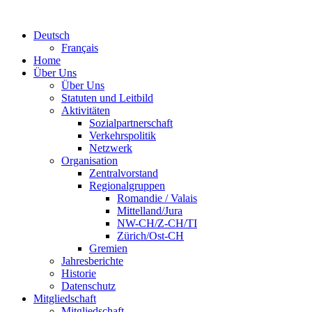
Deutsch
Français
Home
Über Uns
Über Uns
Statuten und Leitbild
Aktivitäten
Sozialpartnerschaft
Verkehrspolitik
Netzwerk
Organisation
Zentralvorstand
Regionalgruppen
Romandie / Valais
Mittelland/Jura
NW-CH/Z-CH/TI
Zürich/Ost-CH
Gremien
Jahresberichte
Historie
Datenschutz
Mitgliedschaft
Mitgliedschaft