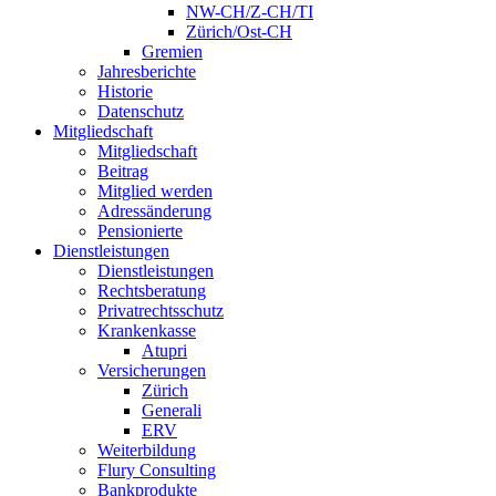
NW-CH/Z-CH/TI
Zürich/Ost-CH
Gremien
Jahresberichte
Historie
Datenschutz
Mitgliedschaft
Mitgliedschaft
Beitrag
Mitglied werden
Adressänderung
Pensionierte
Dienstleistungen
Dienstleistungen
Rechtsberatung
Privatrechtsschutz
Krankenkasse
Atupri
Versicherungen
Zürich
Generali
ERV
Weiterbildung
Flury Consulting
Bankprodukte