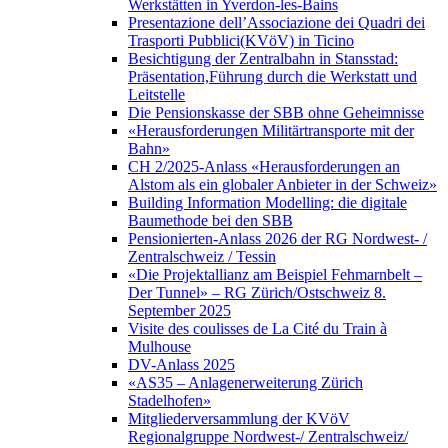
Werkstätten in Yverdon-les-Bains
Presentazione dell’Associazione dei Quadri dei
Trasporti Pubblici(KVöV) in Ticino
Besichtigung der Zentralbahn in Stansstad:
Präsentation,Führung durch die Werkstatt und
Leitstelle
Die Pensionskasse der SBB ohne Geheimnisse
«Herausforderungen Militärtransporte mit der
Bahn»
CH 2/2025-Anlass «Herausforderungen an
Alstom als ein globaler Anbieter in der Schweiz»
Building Information Modelling: die digitale
Baumethode bei den SBB
Pensionierten-Anlass 2026 der RG Nordwest- /
Zentralschweiz / Tessin
«Die Projektallianz am Beispiel Fehmarnbelt –
Der Tunnel» – RG Zürich/Ostschweiz 8.
September 2025
Visite des coulisses de La Cité du Train à
Mulhouse
DV-Anlass 2025
«AS35 – Anlagenerweiterung Zürich
Stadelhofen»
Mitgliederversammlung der KVöV
Regionalgruppe Nordwest-/ Zentralschweiz/