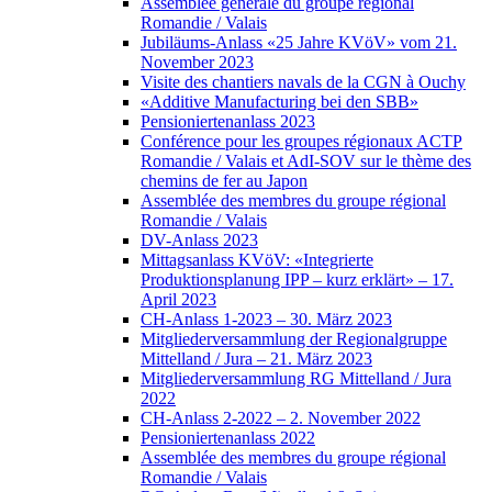
Assemblée générale du groupe régional
Romandie / Valais
Jubiläums-Anlass «25 Jahre KVöV» vom 21.
November 2023
Visite des chantiers navals de la CGN à Ouchy
«Additive Manufacturing bei den SBB»
Pensioniertenanlass 2023
Conférence pour les groupes régionaux ACTP
Romandie / Valais et AdI-SOV sur le thème des
chemins de fer au Japon
Assemblée des membres du groupe régional
Romandie / Valais
DV-Anlass 2023
Mittagsanlass KVöV: «Integrierte
Produktionsplanung IPP – kurz erklärt» – 17.
April 2023
CH-Anlass 1-2023 – 30. März 2023
Mitgliederversammlung der Regionalgruppe
Mittelland / Jura – 21. März 2023
Mitgliederversammlung RG Mittelland / Jura
2022
CH-Anlass 2-2022 – 2. November 2022
Pensioniertenanlass 2022
Assemblée des membres du groupe régional
Romandie / Valais