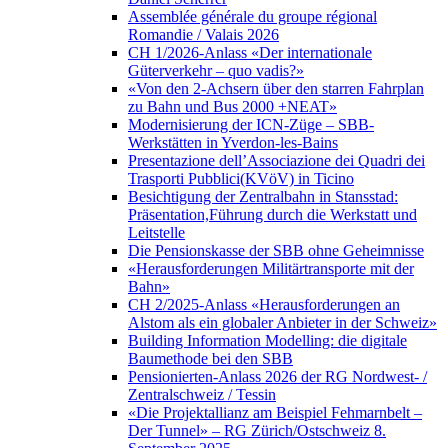
Assemblée générale du groupe régional
Romandie / Valais 2026
CH 1/2026-Anlass «Der internationale
Güterverkehr – quo vadis?»
«Von den 2-Achsern über den starren Fahrplan
zu Bahn und Bus 2000 +NEAT»
Modernisierung der ICN-Züge – SBB-
Werkstätten in Yverdon-les-Bains
Presentazione dell’Associazione dei Quadri dei
Trasporti Pubblici(KVöV) in Ticino
Besichtigung der Zentralbahn in Stansstad:
Präsentation,Führung durch die Werkstatt und
Leitstelle
Die Pensionskasse der SBB ohne Geheimnisse
«Herausforderungen Militärtransporte mit der
Bahn»
CH 2/2025-Anlass «Herausforderungen an
Alstom als ein globaler Anbieter in der Schweiz»
Building Information Modelling: die digitale
Baumethode bei den SBB
Pensionierten-Anlass 2026 der RG Nordwest- /
Zentralschweiz / Tessin
«Die Projektallianz am Beispiel Fehmarnbelt –
Der Tunnel» – RG Zürich/Ostschweiz 8.