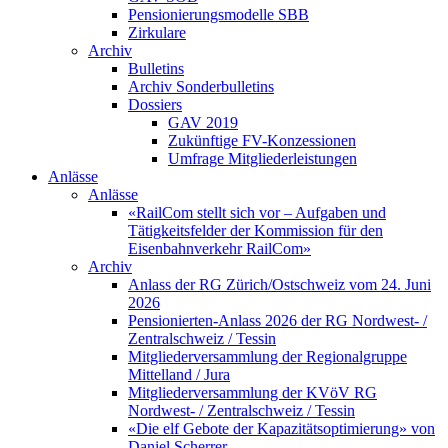
Pensionierungsmodelle SBB
Zirkulare
Archiv
Bulletins
Archiv Sonderbulletins
Dossiers
GAV 2019
Zukünftige FV-Konzessionen
Umfrage Mitgliederleistungen
Anlässe
Anlässe
«RailCom stellt sich vor – Aufgaben und
Tätigkeitsfelder der Kommission für den
Eisenbahnverkehr RailCom»
Archiv
Anlass der RG Zürich/Ostschweiz vom 24. Juni
2026
Pensionierten-Anlass 2026 der RG Nordwest- /
Zentralschweiz / Tessin
Mitgliederversammlung der Regionalgruppe
Mittelland / Jura
Mitgliederversammlung der KVöV RG
Nordwest- / Zentralschweiz / Tessin
«Die elf Gebote der Kapazitätsoptimierung» von
Daniel Scherrer