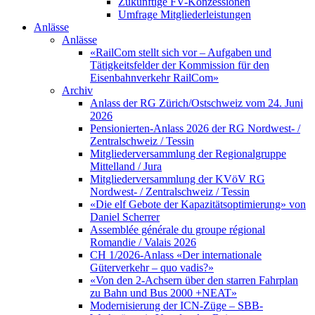
Zukünftige FV-Konzessionen
Umfrage Mitgliederleistungen
Anlässe
Anlässe
«RailCom stellt sich vor – Aufgaben und
Tätigkeitsfelder der Kommission für den
Eisenbahnverkehr RailCom»
Archiv
Anlass der RG Zürich/Ostschweiz vom 24. Juni
2026
Pensionierten-Anlass 2026 der RG Nordwest- /
Zentralschweiz / Tessin
Mitgliederversammlung der Regionalgruppe
Mittelland / Jura
Mitgliederversammlung der KVöV RG
Nordwest- / Zentralschweiz / Tessin
«Die elf Gebote der Kapazitätsoptimierung» von
Daniel Scherrer
Assemblée générale du groupe régional
Romandie / Valais 2026
CH 1/2026-Anlass «Der internationale
Güterverkehr – quo vadis?»
«Von den 2-Achsern über den starren Fahrplan
zu Bahn und Bus 2000 +NEAT»
Modernisierung der ICN-Züge – SBB-