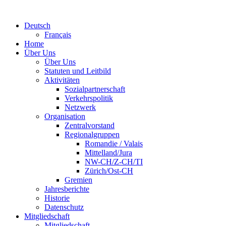
Deutsch
Français
Home
Über Uns
Über Uns
Statuten und Leitbild
Aktivitäten
Sozialpartnerschaft
Verkehrspolitik
Netzwerk
Organisation
Zentralvorstand
Regionalgruppen
Romandie / Valais
Mittelland/Jura
NW-CH/Z-CH/TI
Zürich/Ost-CH
Gremien
Jahresberichte
Historie
Datenschutz
Mitgliedschaft
Mitgliedschaft