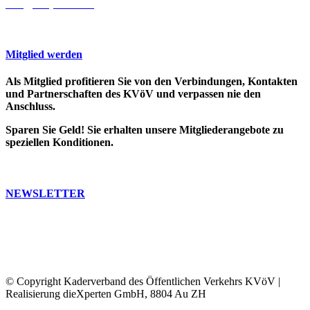
info@cooprecht.ch
Mitglied werden
Als Mitglied profitieren Sie von den Verbindungen, Kontakten
und Partnerschaften des KVöV und verpassen nie den
Anschluss.
Sparen Sie Geld! Sie erhalten unsere Mitgliederangebote zu
speziellen Konditionen.
>> Weitere Infos
NEWSLETTER
Bleiben Sie auf dem Laufenden. Erfahren Sie, was in der ÖV-
Welt passiert.
Abonnieren Sie unseren Newsletter, Sie erhalten dann
regelmässig unser Bulletin und unsere Informationen.
© Copyright Kaderverband des Öffentlichen Verkehrs KVöV |
Realisierung dieXperten GmbH, 8804 Au ZH