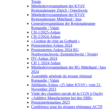
Tessin
Mitgliederversammlung der KVöV
Regionalgruppe Zürich / Ostschweiz
Mitgliederversammlung der KVöV
Regionalgruppe Mittelland / Jura
Generalversammlung der Regionalgruppe
Romandie / Valais
CH-1/2025-Anlass
CH-2/2024-Anlass
« Gestion de crise au Gothard »
Pensionierten-Anlass 2024
Pensionierten-Anlass 2024 RG
Nordwestschweiz /Zentralschweiz / Tessin)
DV-Anlass 2024
CH 1 /2024 Anlass
Mitgliederversammlung der RG Mittelland / Jura
2024
Assemblée générale du groupe régional
Romandie / Valais
Jubiläums-Anlass «25 Jahre KVöV» vom 21.
November 2023
Visite des chantiers navals de la CGN à Ouchy
«Additive Manufacturing bei den SBB»
Pensioniertenanlass 2023
Conférence pour les groupes régionaux ACTP