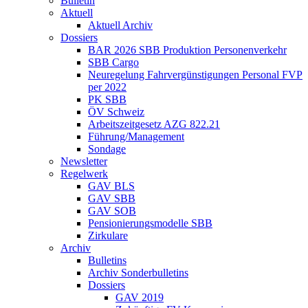
Bulletin
Aktuell
Aktuell Archiv
Dossiers
BAR 2026 SBB Produktion Personenverkehr
SBB Cargo
Neuregelung Fahrvergünstigungen Personal FVP
per 2022
PK SBB
ÖV Schweiz
Arbeitszeitgesetz AZG 822.21
Führung/Management
Sondage
Newsletter
Regelwerk
GAV BLS
GAV SBB
GAV SOB
Pensionierungsmodelle SBB
Zirkulare
Archiv
Bulletins
Archiv Sonderbulletins
Dossiers
GAV 2019