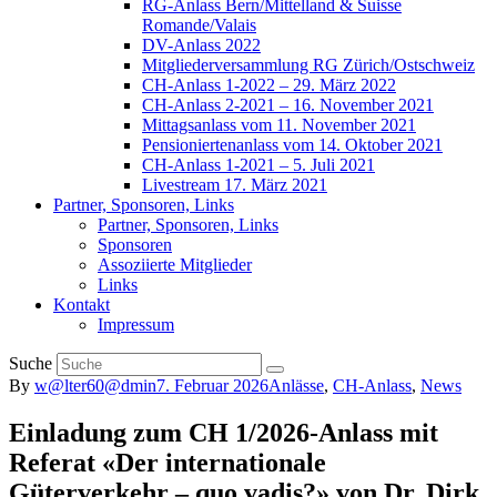
RG-Anlass Bern/Mittelland & Suisse
Romande/Valais
DV-Anlass 2022
Mitgliederversammlung RG Zürich/Ostschweiz
CH-Anlass 1-2022 – 29. März 2022
CH-Anlass 2-2021 – 16. November 2021
Mittagsanlass vom 11. November 2021
Pensioniertenanlass vom 14. Oktober 2021
CH-Anlass 1-2021 – 5. Juli 2021
Livestream 17. März 2021
Partner, Sponsoren, Links
Partner, Sponsoren, Links
Sponsoren
Assoziierte Mitglieder
Links
Kontakt
Impressum
Suche
By
w@lter60@dmin
7. Februar 2026
Anlässe
,
CH-Anlass
,
News
Einladung zum CH 1/2026-Anlass mit
Referat «Der internationale
Güterverkehr – quo vadis?» von Dr. Dirk