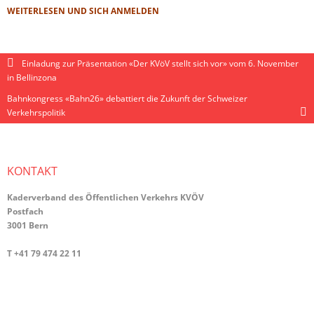
WEITERLESEN UND SICH ANMELDEN
Einladung zur Präsentation «Der KVöV stellt sich vor» vom 6. November
in Bellinzona
Bahnkongress «Bahn26» debattiert die Zukunft der Schweizer
Verkehrspolitik
KONTAKT
Kaderverband des Öffentlichen Verkehrs KVÖV
Postfach
3001 Bern
T +41 79 474 22 11
info@kvoev-actp.ch