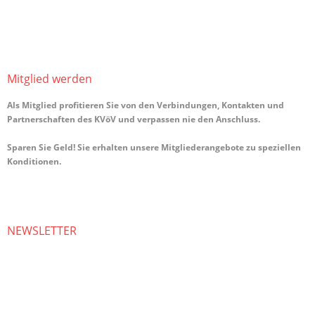
info@cooprecht.ch
Mitglied werden
Als Mitglied profitieren Sie von den Verbindungen, Kontakten und
Partnerschaften des KVöV und verpassen nie den Anschluss.
Sparen Sie Geld! Sie erhalten unsere Mitgliederangebote zu speziellen
Konditionen.
>> Weitere Infos
NEWSLETTER
Bleiben Sie auf dem Laufenden. Erfahren Sie, was in der ÖV-Welt
passiert.
Abonnieren Sie unseren Newsletter, Sie erhalten dann regelmässig
unser Bulletin und unsere Informationen.