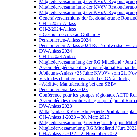
Mitgliederversammlung der KVöV Regionalgruppe
Mitgliederversammlung der KVöV Regionalgruppe
Mitgliederversammlung der KVöV Regionalgruppe 
Generalversammlung der Regionalgruppe Romandi
CH-1/2025-Anlass
CH-2/2024-Anlass
« Gestion de crise au Gothard »
Pensionierten-Anlass 2024
Pensionierten-Anlass 2024 RG Nordwestschweiz /Z
DV-Anlass 2024
CH 1 /2024 Anlass
Mitgliederversammlung der RG Mittelland / Jura 
Assemblée générale du groupe régional Romandie 
Jubiläums-Anlass «25 Jahre KVöV» vom 21. No
Visite des chantiers navals de la CGN à Ouchy
«Additive Manufacturing bei den SBB»
Pensioniertenanlass 2023
Conférence pour les groupes régionaux ACTP Roma
Assemblée des membres du groupe régional Roman
DV-Anlass 2023
Mittagsanlass KVöV: «Integrierte Produktionsplanu
CH-Anlass 1-2023 – 30. März 2023
Mitgliederversammlung der Regionalgruppe Mittel
Mitgliederversammlung RG Mittelland / Jura 2022
CH-Anlass 2-2022 – 2. November 2022