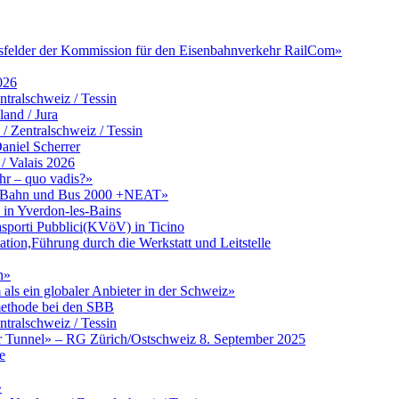
itsfelder der Kommission für den Eisenbahnverkehr RailCom»
026
tralschweiz / Tessin
and / Jura
Zentralschweiz / Tessin
aniel Scherrer
/ Valais 2026
hr – quo vadis?»
zu Bahn und Bus 2000 +NEAT»
in Yverdon-les-Bains
asporti Pubblici(KVöV) in Ticino
ation,Führung durch die Werkstatt und Leitstelle
n»
ls ein globaler Anbieter in der Schweiz»
umethode bei den SBB
tralschweiz / Tessin
er Tunnel» – RG Zürich/Ostschweiz 8. September 2025
e
»