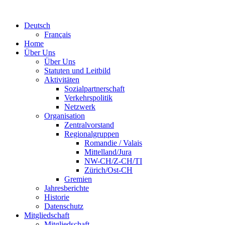
Deutsch
Français
Home
Über Uns
Über Uns
Statuten und Leitbild
Aktivitäten
Sozialpartnerschaft
Verkehrspolitik
Netzwerk
Organisation
Zentralvorstand
Regionalgruppen
Romandie / Valais
Mittelland/Jura
NW-CH/Z-CH/TI
Zürich/Ost-CH
Gremien
Jahresberichte
Historie
Datenschutz
Mitgliedschaft
Mitgliedschaft