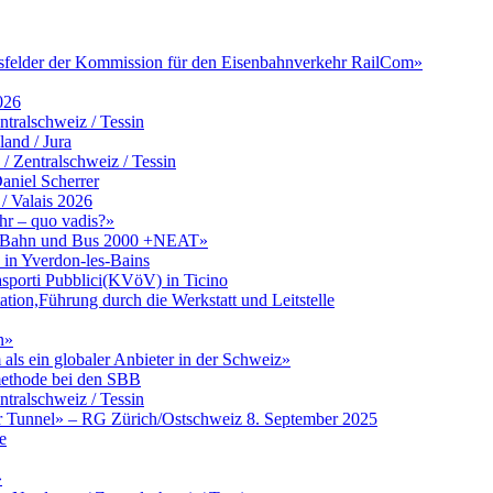
itsfelder der Kommission für den Eisenbahnverkehr RailCom»
026
tralschweiz / Tessin
and / Jura
Zentralschweiz / Tessin
aniel Scherrer
/ Valais 2026
hr – quo vadis?»
zu Bahn und Bus 2000 +NEAT»
in Yverdon-les-Bains
asporti Pubblici(KVöV) in Ticino
ation,Führung durch die Werkstatt und Leitstelle
n»
ls ein globaler Anbieter in der Schweiz»
umethode bei den SBB
tralschweiz / Tessin
er Tunnel» – RG Zürich/Ostschweiz 8. September 2025
e
»