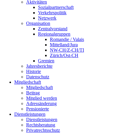
Aktivitäten
Sozialpartnerschaft
Verkehrspolitik
Netzwerk
Organisation
Zentralvorstand
Regionalgruppen
Romandie / Valais
Mittelland/Jura
NW-CH/Z-CH/TI
Zürich/Ost-CH
Gremien
Jahresberichte
Historie
Datenschutz
Mitgliedschaft
Mitgliedschaft
Beitrag
Mitglied werden
Adressänderung
Pensionierte
Dienstleistungen
Dienstleistungen
Rechtsberatung
Privatrechtsschutz