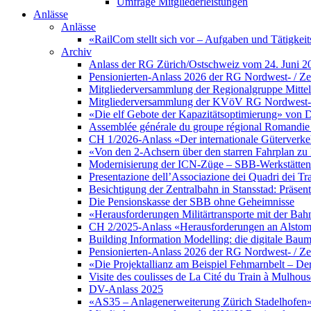
Umfrage Mitgliederleistungen
Anlässe
Anlässe
«RailCom stellt sich vor – Aufgaben und Tätigke
Archiv
Anlass der RG Zürich/Ostschweiz vom 24. Juni 2
Pensionierten-Anlass 2026 der RG Nordwest- / Zen
Mitgliederversammlung der Regionalgruppe Mittell
Mitgliederversammlung der KVöV RG Nordwest- / 
«Die elf Gebote der Kapazitätsoptimierung» von D
Assemblée générale du groupe régional Romandie 
CH 1/2026-Anlass «Der internationale Güterverke
«Von den 2-Achsern über den starren Fahrplan 
Modernisierung der ICN-Züge – SBB-Werkstätten 
Presentazione dell’Associazione dei Quadri dei Tr
Besichtigung der Zentralbahn in Stansstad: Präsent
Die Pensionskasse der SBB ohne Geheimnisse
«Herausforderungen Militärtransporte mit der Bah
CH 2/2025-Anlass «Herausforderungen an Alstom a
Building Information Modelling: die digitale Ba
Pensionierten-Anlass 2026 der RG Nordwest- / Zen
«Die Projektallianz am Beispiel Fehmarnbelt – D
Visite des coulisses de La Cité du Train à Mulhous
DV-Anlass 2025
«AS35 – Anlagenerweiterung Zürich Stadelhofen