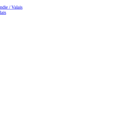
die / Valais
lais