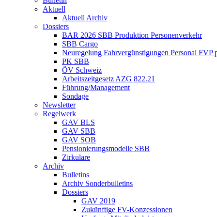
Bulletin
Aktuell
Aktuell Archiv
Dossiers
BAR 2026 SBB Produktion Personenverkehr
SBB Cargo
Neuregelung Fahrvergünstigungen Personal FVP 
PK SBB
ÖV Schweiz
Arbeitszeitgesetz AZG 822.21
Führung/Management
Sondage
Newsletter
Regelwerk
GAV BLS
GAV SBB
GAV SOB
Pensionierungsmodelle SBB
Zirkulare
Archiv
Bulletins
Archiv Sonderbulletins
Dossiers
GAV 2019
Zukünftige FV-Konzessionen