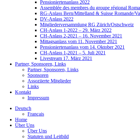
Pensioniertenanlass 2022
Assemblée des membres du groupe régional Roman
RG-Anlass Bern/Mittelland & Suisse Romande/Va
DV-Anlass 2022
Mitgliederversammlung RG Zürich/Ostschweiz
CH-Anlass 1-2022 – 29. März 2022
CH-Anlass 2-2021 – 16. November 2021
Mittagsanlass vom 11. November 2021
Pensioniertenanlass vom 14. Oktober 2021
CH-Anlass 1-2021 – 5. Juli 2021
Livestream 17. März 2021
Partner, Sponsoren, Links
Partner, Sponsoren, Links
Sponsoren
Assoziierte Mitglieder
Links
Kontakt
Impressum
Deutsch
Français
Home
Über Uns
Über Uns
Statuten und Leitbild