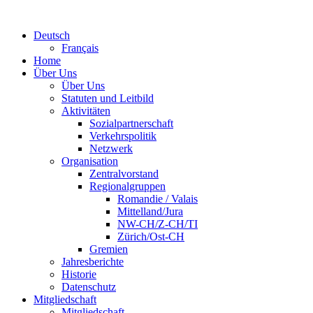
Deutsch
Français
Home
Über Uns
Über Uns
Statuten und Leitbild
Aktivitäten
Sozialpartnerschaft
Verkehrspolitik
Netzwerk
Organisation
Zentralvorstand
Regionalgruppen
Romandie / Valais
Mittelland/Jura
NW-CH/Z-CH/TI
Zürich/Ost-CH
Gremien
Jahresberichte
Historie
Datenschutz
Mitgliedschaft
Mitgliedschaft