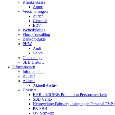
Krankenkasse
Atupri
Versicherungen
Zürich
Generali
ERV
Weiterbildung
Flury Consulting
Bankprodukte
PKW
Audi
Volvo
Chocorange
SBB Historic
Informationen
Informationen
Bulletin
Aktuell
Aktuell Archiv
Dossiers
BAR 2026 SBB Produktion Personenverkehr
SBB Cargo
Neuregelung Fahrvergünstigungen Personal FVP 
PK SBB
ÖV Schweiz