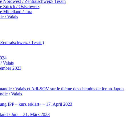
 Nordwest-/ Zentralschweiz/ Tessin
 Zürich / Ostschweiz
Mittelland / Jura
e / Valais
entralschweiz / Tessin)
2024
/ Valais
vember 2023
ndie / Valais et AdI-SOV sur le thème des chemins de fer au Japon
die / Valais
ng IPP – kurz erklärt» – 17. April 2023
land / Jura – 21. März 2023