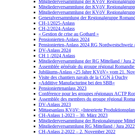
Mitgliederversammlung der KVöV Regionalgruppe
Mitgliederversammlung der KVöV Regionalgruppe
Mitgliederversammlung der KVöV Regionalgruppe 
Generalversammlung der Regionalgruppe Romandi
CH-1/2025-Anlass
CH-2/2024-Anlass
« Gestion de crise au Gothard »
Pensionierten-Anlass 2024
Pensionierten-Anlass 2024 RG Nordwestschweiz /Z
DV-Anlass 2024
CH 1 /2024 Anlass
Mitgliederversammlung der RG Mittelland / Jura 
Assemblée générale du groupe régional Romandie 
Jubiläums-Anlass «25 Jahre KVöV» vom 21. No
Visite des chantiers navals de la CGN à Ouchy
«Additive Manufacturing bei den SBB»
Pensioniertenanlass 2023
Conférence pour les groupes régionaux ACTP Roma
Assemblée des membres du groupe régional Roman
DV-Anlass 2023
Mittagsanlass KVöV: «Integrierte Produktionsplanu
CH-Anlass 1-2023 – 30. März 2023
Mitgliederversammlung der Regionalgruppe Mittel
Mitgliederversammlung RG Mittelland / Jura 2022
CH-Anlass 2-2022 – 2. November 2022