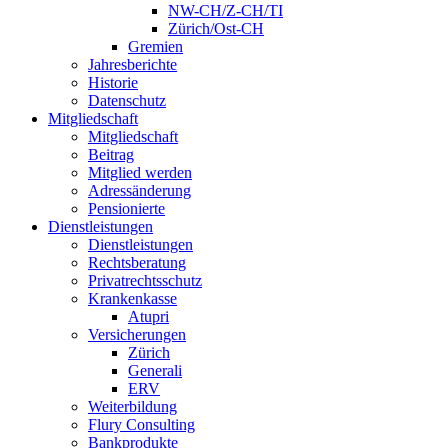
NW-CH/Z-CH/TI
Zürich/Ost-CH
Gremien
Jahresberichte
Historie
Datenschutz
Mitgliedschaft
Mitgliedschaft
Beitrag
Mitglied werden
Adressänderung
Pensionierte
Dienstleistungen
Dienstleistungen
Rechtsberatung
Privatrechtsschutz
Krankenkasse
Atupri
Versicherungen
Zürich
Generali
ERV
Weiterbildung
Flury Consulting
Bankprodukte