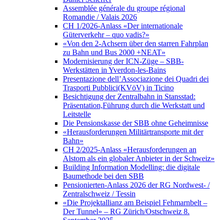
Assemblée générale du groupe régional
Romandie / Valais 2026
CH 1/2026-Anlass «Der internationale
Güterverkehr – quo vadis?»
«Von den 2-Achsern über den starren Fahrplan
zu Bahn und Bus 2000 +NEAT»
Modernisierung der ICN-Züge – SBB-
Werkstätten in Yverdon-les-Bains
Presentazione dell’Associazione dei Quadri dei
Trasporti Pubblici(KVöV) in Ticino
Besichtigung der Zentralbahn in Stansstad:
Präsentation,Führung durch die Werkstatt und
Leitstelle
Die Pensionskasse der SBB ohne Geheimnisse
«Herausforderungen Militärtransporte mit der
Bahn»
CH 2/2025-Anlass «Herausforderungen an
Alstom als ein globaler Anbieter in der Schweiz»
Building Information Modelling: die digitale
Baumethode bei den SBB
Pensionierten-Anlass 2026 der RG Nordwest- /
Zentralschweiz / Tessin
«Die Projektallianz am Beispiel Fehmarnbelt –
Der Tunnel» – RG Zürich/Ostschweiz 8.