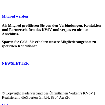
Mitglied werden
Als Mitglied profitieren Sie von den Verbindungen, Kontakten
und Partnerschaften des KVöV und verpassen nie den
Anschluss.
Sparen Sie Geld! Sie erhalten unsere Mitgliederangebote zu
speziellen Konditionen.
>> Weitere Infos
NEWSLETTER
Bleiben Sie auf dem Laufenden. Erfahren Sie, was in der ÖV-
Welt passiert.
Abonnieren Sie unseren Newsletter, Sie erhalten dann
regelmässig unser Bulletin und unsere Informationen.
© Copyright Kaderverband des Öffentlichen Verkehrs KVöV |
Realisierung dieXperten GmbH, 8804 Au ZH