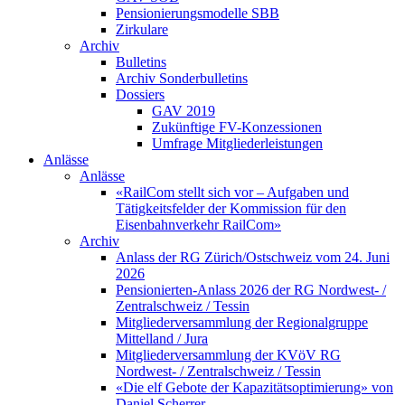
Pensionierungsmodelle SBB
Zirkulare
Archiv
Bulletins
Archiv Sonderbulletins
Dossiers
GAV 2019
Zukünftige FV-Konzessionen
Umfrage Mitgliederleistungen
Anlässe
Anlässe
«RailCom stellt sich vor – Aufgaben und
Tätigkeitsfelder der Kommission für den
Eisenbahnverkehr RailCom»
Archiv
Anlass der RG Zürich/Ostschweiz vom 24. Juni
2026
Pensionierten-Anlass 2026 der RG Nordwest- /
Zentralschweiz / Tessin
Mitgliederversammlung der Regionalgruppe
Mittelland / Jura
Mitgliederversammlung der KVöV RG
Nordwest- / Zentralschweiz / Tessin
«Die elf Gebote der Kapazitätsoptimierung» von
Daniel Scherrer