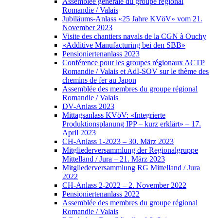
Assemblée générale du groupe régional
Romandie / Valais
Jubiläums-Anlass «25 Jahre KVöV» vom 21.
November 2023
Visite des chantiers navals de la CGN à Ouchy
«Additive Manufacturing bei den SBB»
Pensioniertenanlass 2023
Conférence pour les groupes régionaux ACTP
Romandie / Valais et AdI-SOV sur le thème des
chemins de fer au Japon
Assemblée des membres du groupe régional
Romandie / Valais
DV-Anlass 2023
Mittagsanlass KVöV: «Integrierte
Produktionsplanung IPP – kurz erklärt» – 17.
April 2023
CH-Anlass 1-2023 – 30. März 2023
Mitgliederversammlung der Regionalgruppe
Mittelland / Jura – 21. März 2023
Mitgliederversammlung RG Mittelland / Jura
2022
CH-Anlass 2-2022 – 2. November 2022
Pensioniertenanlass 2022
Assemblée des membres du groupe régional
Romandie / Valais