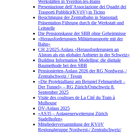
Werkstätten in Yverdon-les-Bains
Presentazione dell’Associazione dei Quadri dei
Trasporti Pubblici(KVöV) in Ticino
Besichtigung der Zentralbahn in Stansstad:
Präsentation,Führung durch die Werkstatt und
Leitstelle
Die Pensionskasse der SBB ohne Geheimnisse
«Herausforderungen Militärtransporte mit der
Bahn»
CH 2/2025-Anlass «Herausforderungen an
Alstom als ein globaler Anbieter in der Schweiz»
Building Information Modelling: die digitale
Baumethode bei den SBB
Pensionierten-Anlass 2026 der RG Nordwest- /
Zentralschweiz / Tessin
«Die Projektallianz am Beispiel Fehmarnbelt –
Der Tunnel» – RG Zürich/Ostschweiz 8.
September 2025
Visite des coulisses de La Cité du Train à
Mulhouse
DV-Anlass 2025
«AS35 – Anlagenerweiterung Zürich
Stadelhofen»
Mitgliederversammlung der KVöV
Regionalgruppe Nordwest-/ Zentralschweiz/