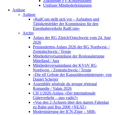
Zukünftige FV-Konzessionen
Umfrage Mitgliederleistungen
Anlässe
Anlässe
«RailCom stellt sich vor – Aufgaben und
Tätigkeitsfelder der Kommission für den
Eisenbahnverkehr RailCom»
Archiv
Anlass der RG Zürich/Ostschweiz vom 24. Juni
2026
Pensionierten-Anlass 2026 der RG Nordwest- /
Zentralschweiz / Tessin
Mitgliederversammlung der Regionalgruppe
Mittelland / Jura
Mitgliederversammlung der KVöV RG
Nordwest- / Zentralschweiz / Tessin
«Die elf Gebote der Kapazitätsoptimierung» von
Daniel Scherrer
Assemblée générale du groupe régional
Romandie / Valais 2026
CH 1/2026-Anlass «Der internationale
Güterverkehr – quo vadis?»
«Von den 2-Achsern über den starren Fahrplan
zu Bahn und Bus 2000 +NEAT»
Modernisierung der ICN-Züge – SBB-