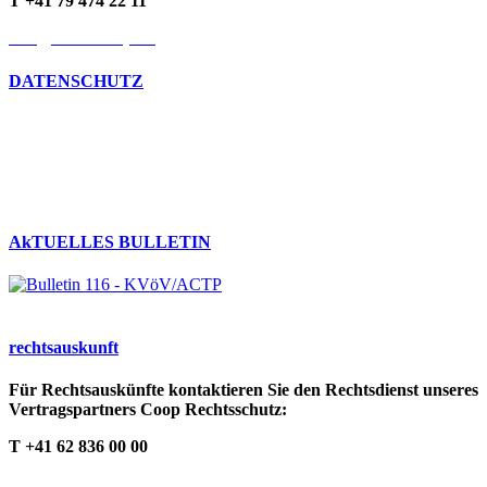
T +41 79 474 22 11
info@kvoev-actp.ch
DATENSCHUTZ
Umgang mit persönlichen Daten
Datenschutzerklärung
Cookie-Richtlinien
AkTUELLES BULLETIN
rechts­auskunft
Für Rechtsauskünfte kontaktieren Sie den Rechtsdienst unseres
Vertragspartners Coop Rechtsschutz:
T +41 62 836 00 00
info@cooprecht.ch