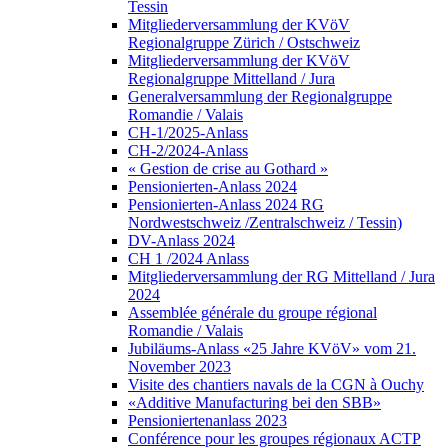
Tessin
Mitgliederversammlung der KVöV
Regionalgruppe Zürich / Ostschweiz
Mitgliederversammlung der KVöV
Regionalgruppe Mittelland / Jura
Generalversammlung der Regionalgruppe
Romandie / Valais
CH-1/2025-Anlass
CH-2/2024-Anlass
« Gestion de crise au Gothard »
Pensionierten-Anlass 2024
Pensionierten-Anlass 2024 RG
Nordwestschweiz /Zentralschweiz / Tessin)
DV-Anlass 2024
CH 1 /2024 Anlass
Mitgliederversammlung der RG Mittelland / Jura
2024
Assemblée générale du groupe régional
Romandie / Valais
Jubiläums-Anlass «25 Jahre KVöV» vom 21.
November 2023
Visite des chantiers navals de la CGN à Ouchy
«Additive Manufacturing bei den SBB»
Pensioniertenanlass 2023
Conférence pour les groupes régionaux ACTP