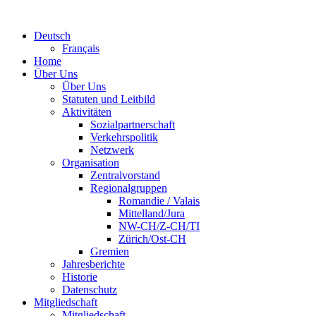
Deutsch
Français
Home
Über Uns
Über Uns
Statuten und Leitbild
Aktivitäten
Sozialpartnerschaft
Verkehrspolitik
Netzwerk
Organisation
Zentralvorstand
Regionalgruppen
Romandie / Valais
Mittelland/Jura
NW-CH/Z-CH/TI
Zürich/Ost-CH
Gremien
Jahresberichte
Historie
Datenschutz
Mitgliedschaft
Mitgliedschaft