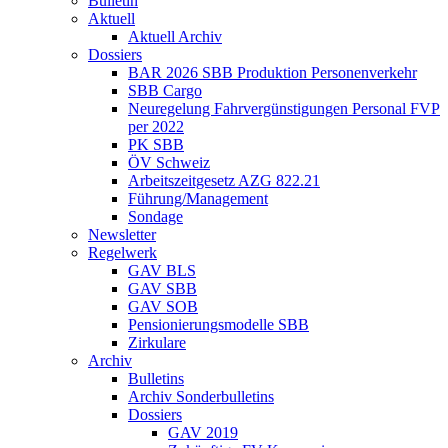
Bulletin
Aktuell
Aktuell Archiv
Dossiers
BAR 2026 SBB Produktion Personenverkehr
SBB Cargo
Neuregelung Fahrvergünstigungen Personal FVP
per 2022
PK SBB
ÖV Schweiz
Arbeitszeitgesetz AZG 822.21
Führung/Management
Sondage
Newsletter
Regelwerk
GAV BLS
GAV SBB
GAV SOB
Pensionierungsmodelle SBB
Zirkulare
Archiv
Bulletins
Archiv Sonderbulletins
Dossiers
GAV 2019