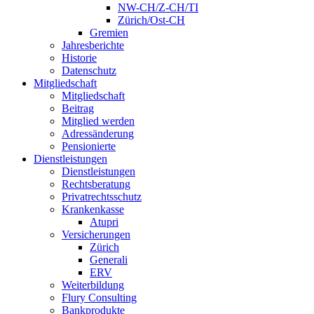
NW-CH/Z-CH/TI
Zürich/Ost-CH
Gremien
Jahresberichte
Historie
Datenschutz
Mitgliedschaft
Mitgliedschaft
Beitrag
Mitglied werden
Adressänderung
Pensionierte
Dienstleistungen
Dienstleistungen
Rechtsberatung
Privatrechtsschutz
Krankenkasse
Atupri
Versicherungen
Zürich
Generali
ERV
Weiterbildung
Flury Consulting
Bankprodukte