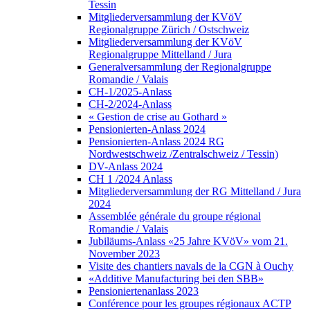
Tessin
Mitgliederversammlung der KVöV
Regionalgruppe Zürich / Ostschweiz
Mitgliederversammlung der KVöV
Regionalgruppe Mittelland / Jura
Generalversammlung der Regionalgruppe
Romandie / Valais
CH-1/2025-Anlass
CH-2/2024-Anlass
« Gestion de crise au Gothard »
Pensionierten-Anlass 2024
Pensionierten-Anlass 2024 RG
Nordwestschweiz /Zentralschweiz / Tessin)
DV-Anlass 2024
CH 1 /2024 Anlass
Mitgliederversammlung der RG Mittelland / Jura
2024
Assemblée générale du groupe régional
Romandie / Valais
Jubiläums-Anlass «25 Jahre KVöV» vom 21.
November 2023
Visite des chantiers navals de la CGN à Ouchy
«Additive Manufacturing bei den SBB»
Pensioniertenanlass 2023
Conférence pour les groupes régionaux ACTP