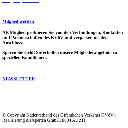
info@cooprecht.ch
Mitglied werden
Als Mitglied profitieren Sie von den Verbindungen, Kontakten
und Partnerschaften des KVöV und verpassen nie den
Anschluss.
Sparen Sie Geld! Sie erhalten unsere Mitgliederangebote zu
speziellen Konditionen.
>> Weitere Infos
NEWSLETTER
Bleiben Sie auf dem Laufenden. Erfahren Sie, was in der ÖV-
Welt passiert.
Abonnieren Sie unseren Newsletter, Sie erhalten dann
regelmässig unser Bulletin und unsere Informationen.
© Copyright Kaderverband des Öffentlichen Verkehrs KVöV |
Realisierung dieXperten GmbH, 8804 Au ZH