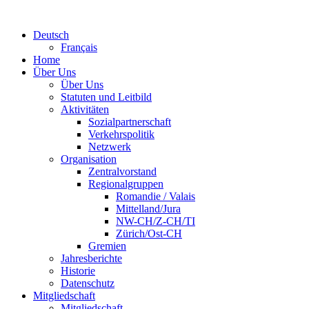
Deutsch
Français
Home
Über Uns
Über Uns
Statuten und Leitbild
Aktivitäten
Sozialpartnerschaft
Verkehrspolitik
Netzwerk
Organisation
Zentralvorstand
Regionalgruppen
Romandie / Valais
Mittelland/Jura
NW-CH/Z-CH/TI
Zürich/Ost-CH
Gremien
Jahresberichte
Historie
Datenschutz
Mitgliedschaft
Mitgliedschaft