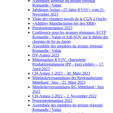
Assemblée générale du groupe régional
Romandie / Valais
Jubiläums-Anlass «25 Jahre KVöV» vom 21.
November 2023
Visite des chantiers navals de la CGN à Ouchy
«Additive Manufacturing bei den SBB»
Pensioniertenanlass 2023
Conférence pour les groupes régionaux ACTP
Romandie / Valais et AdI-SOV sur le thème des
chemins de fer au Japon
Assemblée des membres du groupe régional
Romandie / Valais
DV-Anlass 2023
Mittagsanlass KVöV: «Integrierte
Produktionsplanung IPP – kurz erklärt» – 17.
April 2023
CH-Anlass 1-2023 – 30. März 2023
Mitgliederversammlung der Regionalgruppe
Mittelland / Jura – 21. März 2023
Mitgliederversammlung RG Mittelland / Jura
2022
CH-Anlass 2-2022 – 2. November 2022
Pensioniertenanlass 2022
Assemblée des membres du groupe régional
Romandie / Valais