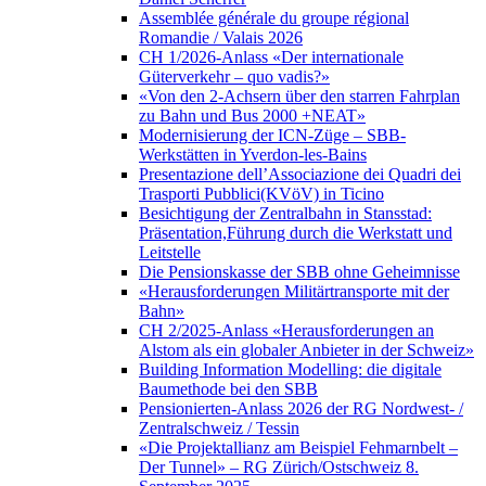
Assemblée générale du groupe régional
Romandie / Valais 2026
CH 1/2026-Anlass «Der internationale
Güterverkehr – quo vadis?»
«Von den 2-Achsern über den starren Fahrplan
zu Bahn und Bus 2000 +NEAT»
Modernisierung der ICN-Züge – SBB-
Werkstätten in Yverdon-les-Bains
Presentazione dell’Associazione dei Quadri dei
Trasporti Pubblici(KVöV) in Ticino
Besichtigung der Zentralbahn in Stansstad:
Präsentation,Führung durch die Werkstatt und
Leitstelle
Die Pensionskasse der SBB ohne Geheimnisse
«Herausforderungen Militärtransporte mit der
Bahn»
CH 2/2025-Anlass «Herausforderungen an
Alstom als ein globaler Anbieter in der Schweiz»
Building Information Modelling: die digitale
Baumethode bei den SBB
Pensionierten-Anlass 2026 der RG Nordwest- /
Zentralschweiz / Tessin
«Die Projektallianz am Beispiel Fehmarnbelt –
Der Tunnel» – RG Zürich/Ostschweiz 8.