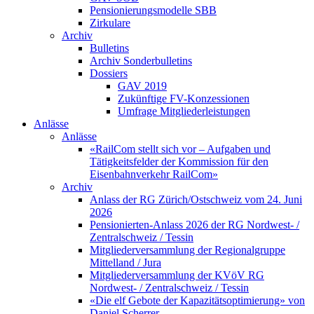
Pensionierungsmodelle SBB
Zirkulare
Archiv
Bulletins
Archiv Sonderbulletins
Dossiers
GAV 2019
Zukünftige FV-Konzessionen
Umfrage Mitgliederleistungen
Anlässe
Anlässe
«RailCom stellt sich vor – Aufgaben und
Tätigkeitsfelder der Kommission für den
Eisenbahnverkehr RailCom»
Archiv
Anlass der RG Zürich/Ostschweiz vom 24. Juni
2026
Pensionierten-Anlass 2026 der RG Nordwest- /
Zentralschweiz / Tessin
Mitgliederversammlung der Regionalgruppe
Mittelland / Jura
Mitgliederversammlung der KVöV RG
Nordwest- / Zentralschweiz / Tessin
«Die elf Gebote der Kapazitätsoptimierung» von
Daniel Scherrer