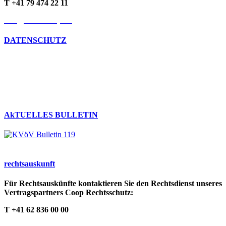
T +41 79 474 22 11
info@kvoev-actp.ch
DATENSCHUTZ
Umgang mit persönlichen Daten
Datenschutzerklärung
Cookie-Richtlinien
AkTUELLES BULLETIN
rechts­auskunft
Für Rechtsauskünfte kontaktieren Sie den Rechtsdienst unseres
Vertragspartners Coop Rechtsschutz:
T +41 62 836 00 00