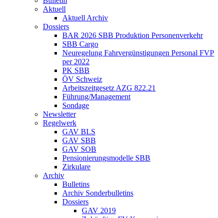
Bulletin
Aktuell
Aktuell Archiv
Dossiers
BAR 2026 SBB Produktion Personenverkehr
SBB Cargo
Neuregelung Fahrvergünstigungen Personal FVP
per 2022
PK SBB
ÖV Schweiz
Arbeitszeitgesetz AZG 822.21
Führung/Management
Sondage
Newsletter
Regelwerk
GAV BLS
GAV SBB
GAV SOB
Pensionierungsmodelle SBB
Zirkulare
Archiv
Bulletins
Archiv Sonderbulletins
Dossiers
GAV 2019