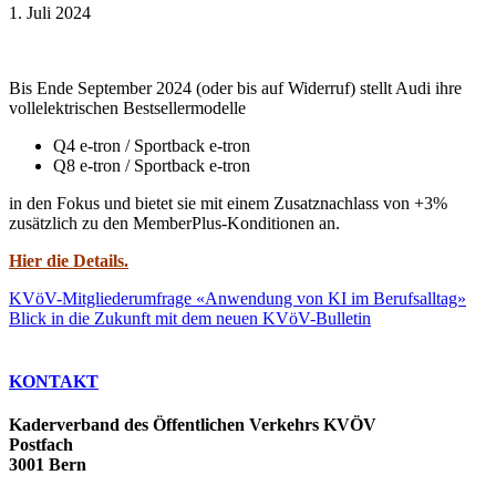
1. Juli 2024
Bis Ende September 2024 (oder bis auf Widerruf) stellt Audi ihre
vollelektrischen Bestsellermodelle
Q4 e-tron / Sportback e-tron
Q8 e-tron / Sportback e-tron
in den Fokus und bietet sie mit einem Zusatznachlass von +3%
zusätzlich zu den MemberPlus-Konditionen an.
Hier die Details.
KVöV-Mitgliederumfrage «Anwendung von KI im Berufsalltag»
Blick in die Zukunft mit dem neuen KVöV-Bulletin
KONTAKT
Kaderverband des Öffentlichen Verkehrs KVÖV
Postfach
3001 Bern