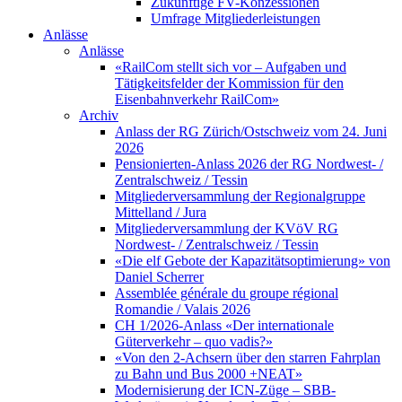
Zukünftige FV-Konzessionen
Umfrage Mitgliederleistungen
Anlässe
Anlässe
«RailCom stellt sich vor – Aufgaben und
Tätigkeitsfelder der Kommission für den
Eisenbahnverkehr RailCom»
Archiv
Anlass der RG Zürich/Ostschweiz vom 24. Juni
2026
Pensionierten-Anlass 2026 der RG Nordwest- /
Zentralschweiz / Tessin
Mitgliederversammlung der Regionalgruppe
Mittelland / Jura
Mitgliederversammlung der KVöV RG
Nordwest- / Zentralschweiz / Tessin
«Die elf Gebote der Kapazitätsoptimierung» von
Daniel Scherrer
Assemblée générale du groupe régional
Romandie / Valais 2026
CH 1/2026-Anlass «Der internationale
Güterverkehr – quo vadis?»
«Von den 2-Achsern über den starren Fahrplan
zu Bahn und Bus 2000 +NEAT»
Modernisierung der ICN-Züge – SBB-