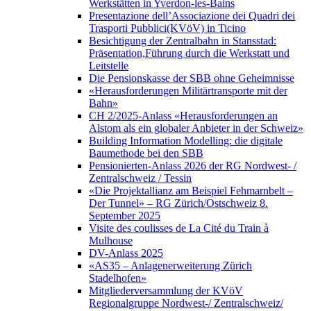
Werkstätten in Yverdon-les-Bains
Presentazione dell’Associazione dei Quadri dei
Trasporti Pubblici(KVöV) in Ticino
Besichtigung der Zentralbahn in Stansstad:
Präsentation,Führung durch die Werkstatt und
Leitstelle
Die Pensionskasse der SBB ohne Geheimnisse
«Herausforderungen Militärtransporte mit der
Bahn»
CH 2/2025-Anlass «Herausforderungen an
Alstom als ein globaler Anbieter in der Schweiz»
Building Information Modelling: die digitale
Baumethode bei den SBB
Pensionierten-Anlass 2026 der RG Nordwest- /
Zentralschweiz / Tessin
«Die Projektallianz am Beispiel Fehmarnbelt –
Der Tunnel» – RG Zürich/Ostschweiz 8.
September 2025
Visite des coulisses de La Cité du Train à
Mulhouse
DV-Anlass 2025
«AS35 – Anlagenerweiterung Zürich
Stadelhofen»
Mitgliederversammlung der KVöV
Regionalgruppe Nordwest-/ Zentralschweiz/