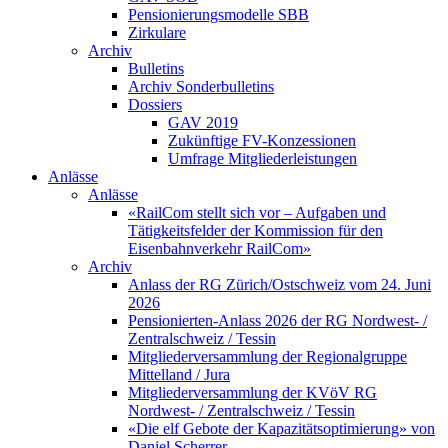
Pensionierungsmodelle SBB
Zirkulare
Archiv
Bulletins
Archiv Sonderbulletins
Dossiers
GAV 2019
Zukünftige FV-Konzessionen
Umfrage Mitgliederleistungen
Anlässe
Anlässe
«RailCom stellt sich vor – Aufgaben und
Tätigkeitsfelder der Kommission für den
Eisenbahnverkehr RailCom»
Archiv
Anlass der RG Zürich/Ostschweiz vom 24. Juni
2026
Pensionierten-Anlass 2026 der RG Nordwest- /
Zentralschweiz / Tessin
Mitgliederversammlung der Regionalgruppe
Mittelland / Jura
Mitgliederversammlung der KVöV RG
Nordwest- / Zentralschweiz / Tessin
«Die elf Gebote der Kapazitätsoptimierung» von
Daniel Scherrer