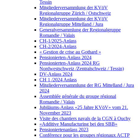
Tessin
Mitgliederversammlung der KVöV
Regionalgruppe Zürich / Ostschweiz
Mitgliederversammlung der KVöV
Regionalgruppe Mittelland / Jura
Generalversammlung der Regionalgruppe
Romandie / Valais
CH-1/2025-Anlass
CH-2/2024-Anlass
« Gestion de crise au Gothard »
Pensionierten-Anlass 2024
Pensionierten-Anlass 2024 RG
Nordwestschweiz /Zentralschweiz / Tessin)
DV-Anlass 2024
CH 1 /2024 Anlass
Mitgliederversammlung der RG Mittelland / Jura
2024
Assemblée générale du groupe régional
Romandie / Valais
Jubiläums-Anlass «25 Jahre KVöV» vom 21.
November 2023
Visite des chantiers navals de la CGN à Ouchy
«Additive Manufacturing bei den SBB»
Pensioniertenanlass 2023
Conférence pour les groupes régionaux ACTP