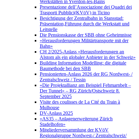
Werkstätten in Yverdon-les-Bains
Presentazione dell’Associazione dei Quadri dei
Trasporti Pubblici(KVöV) in Ticino
Besichtigung der Zentralbahn in Stansstad:
Präsentation,Führung durch die Werkstatt und
Leitstelle
Die Pensionskasse der SBB ohne Geheimnisse
«Herausforderungen Militärtransporte mit der
Bahn»
CH 2/2025-Anlass «Herausforderungen an
Alstom als ein globaler Anbieter in der Schweiz»
Building Information Modelling: die digitale
Baumethode bei den SBB
Pensionierten-Anlass 2026 der RG Nordwest- /
Zentralschweiz / Tessin
«Die Projektallianz am Beispiel Fehmarnbelt –
Der Tunnel» – RG Zürich/Ostschweiz 8.
September 2025
Visite des coulisses de La Cité du Train à
Mulhouse
DV-Anlass 2025
«AS35 – Anlagenerweiterung Zürich
Stadelhofen»
Mitgliederversammlung der KVöV
Regionalgruppe Nordwest-/ Zentralschweiz/