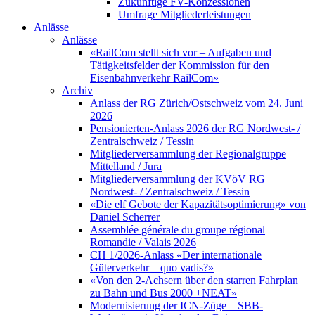
Zukünftige FV-Konzessionen
Umfrage Mitgliederleistungen
Anlässe
Anlässe
«RailCom stellt sich vor – Aufgaben und
Tätigkeitsfelder der Kommission für den
Eisenbahnverkehr RailCom»
Archiv
Anlass der RG Zürich/Ostschweiz vom 24. Juni
2026
Pensionierten-Anlass 2026 der RG Nordwest- /
Zentralschweiz / Tessin
Mitgliederversammlung der Regionalgruppe
Mittelland / Jura
Mitgliederversammlung der KVöV RG
Nordwest- / Zentralschweiz / Tessin
«Die elf Gebote der Kapazitätsoptimierung» von
Daniel Scherrer
Assemblée générale du groupe régional
Romandie / Valais 2026
CH 1/2026-Anlass «Der internationale
Güterverkehr – quo vadis?»
«Von den 2-Achsern über den starren Fahrplan
zu Bahn und Bus 2000 +NEAT»
Modernisierung der ICN-Züge – SBB-