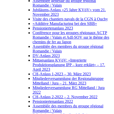
Assemblée générale du groupe régional
Romandie / Valais
Jubiläums-Anlass «25 Jahre KVöV» vom 21.
November 2023
Visite des chantiers navals de la CGN à Ouchy
«Additive Manufacturing bei den SBB»
Pensioniertenanlass 2023
Conférence pour les groupes régionaux ACTP
Romandie / Valais et AdI-SOV sur le thème des
chemins de fer au Japon
Assemblée des membres du groupe régional
Romandie / Valais
DV-Anlass 2023
Mittagsanlass KVöV: «Integrierte
Produktionsplanung IPP – kurz erklärt» – 17.
April 2023
CH-Anlass 1-2023 – 30. März 2023
Mitgliederversammlung der Regionalgruppe
Mittelland / Jura – 21. März 2023
Mitgliederversammlung RG Mittelland / Jura
2022
CH-Anlass 2-2022 – 2. November 2022
Pensioniertenanlass 2022
Assemblée des membres du groupe régional
Romandie / Valais