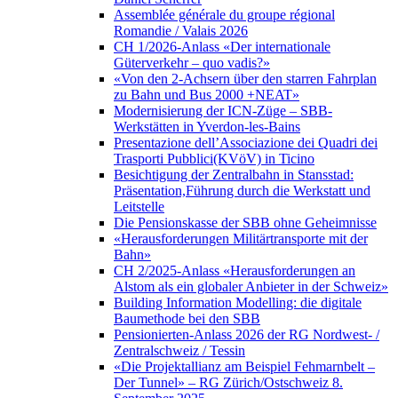
Assemblée générale du groupe régional
Romandie / Valais 2026
CH 1/2026-Anlass «Der internationale
Güterverkehr – quo vadis?»
«Von den 2-Achsern über den starren Fahrplan
zu Bahn und Bus 2000 +NEAT»
Modernisierung der ICN-Züge – SBB-
Werkstätten in Yverdon-les-Bains
Presentazione dell’Associazione dei Quadri dei
Trasporti Pubblici(KVöV) in Ticino
Besichtigung der Zentralbahn in Stansstad:
Präsentation,Führung durch die Werkstatt und
Leitstelle
Die Pensionskasse der SBB ohne Geheimnisse
«Herausforderungen Militärtransporte mit der
Bahn»
CH 2/2025-Anlass «Herausforderungen an
Alstom als ein globaler Anbieter in der Schweiz»
Building Information Modelling: die digitale
Baumethode bei den SBB
Pensionierten-Anlass 2026 der RG Nordwest- /
Zentralschweiz / Tessin
«Die Projektallianz am Beispiel Fehmarnbelt –
Der Tunnel» – RG Zürich/Ostschweiz 8.