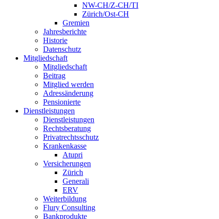
NW-CH/Z-CH/TI
Zürich/Ost-CH
Gremien
Jahresberichte
Historie
Datenschutz
Mitgliedschaft
Mitgliedschaft
Beitrag
Mitglied werden
Adressänderung
Pensionierte
Dienstleistungen
Dienstleistungen
Rechtsberatung
Privatrechtsschutz
Krankenkasse
Atupri
Versicherungen
Zürich
Generali
ERV
Weiterbildung
Flury Consulting
Bankprodukte