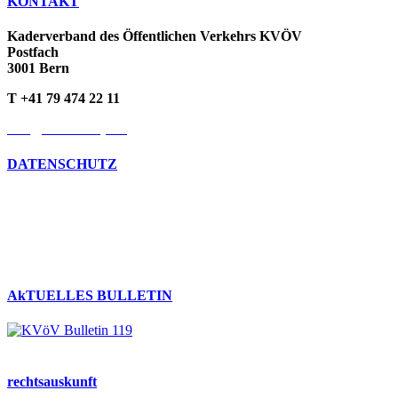
KONTAKT
Kaderverband des Öffentlichen Verkehrs KVÖV
Postfach
3001 Bern
T +41 79 474 22 11
info@kvoev-actp.ch
DATENSCHUTZ
Umgang mit persönlichen Daten
Datenschutzerklärung
Cookie-Richtlinien
AkTUELLES BULLETIN
rechts­auskunft