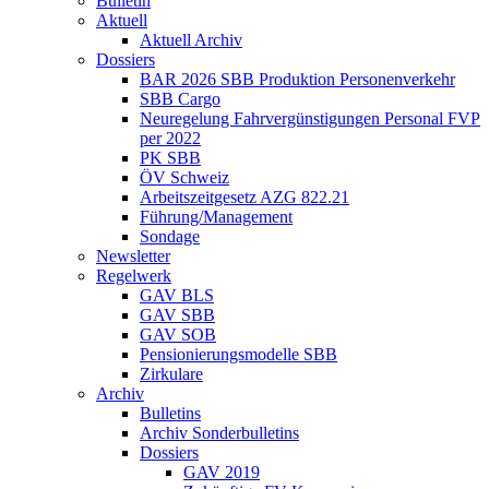
Bulletin
Aktuell
Aktuell Archiv
Dossiers
BAR 2026 SBB Produktion Personenverkehr
SBB Cargo
Neuregelung Fahrvergünstigungen Personal FVP
per 2022
PK SBB
ÖV Schweiz
Arbeitszeitgesetz AZG 822.21
Führung/Management
Sondage
Newsletter
Regelwerk
GAV BLS
GAV SBB
GAV SOB
Pensionierungsmodelle SBB
Zirkulare
Archiv
Bulletins
Archiv Sonderbulletins
Dossiers
GAV 2019