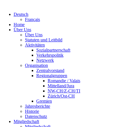
Deutsch
Français
Home
Über Uns
Über Uns
Statuten und Leitbild
Aktivitäten
Sozialpartnerschaft
Verkehrspolitik
Netzwerk
Organisation
Zentralvorstand
Regionalgruppen
Romandie / Valais
Mittelland/Jura
NW-CH/Z-CH/TI
Zürich/Ost-CH
Gremien
Jahresberichte
Historie
Datenschutz
Mitgliedschaft
Mitgliedschaft