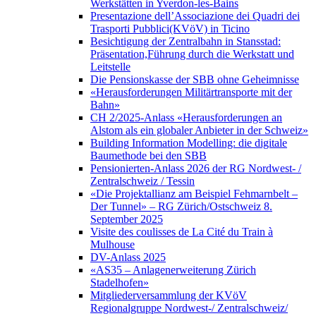
Werkstätten in Yverdon-les-Bains
Presentazione dell’Associazione dei Quadri dei
Trasporti Pubblici(KVöV) in Ticino
Besichtigung der Zentralbahn in Stansstad:
Präsentation,Führung durch die Werkstatt und
Leitstelle
Die Pensionskasse der SBB ohne Geheimnisse
«Herausforderungen Militärtransporte mit der
Bahn»
CH 2/2025-Anlass «Herausforderungen an
Alstom als ein globaler Anbieter in der Schweiz»
Building Information Modelling: die digitale
Baumethode bei den SBB
Pensionierten-Anlass 2026 der RG Nordwest- /
Zentralschweiz / Tessin
«Die Projektallianz am Beispiel Fehmarnbelt –
Der Tunnel» – RG Zürich/Ostschweiz 8.
September 2025
Visite des coulisses de La Cité du Train à
Mulhouse
DV-Anlass 2025
«AS35 – Anlagenerweiterung Zürich
Stadelhofen»
Mitgliederversammlung der KVöV
Regionalgruppe Nordwest-/ Zentralschweiz/