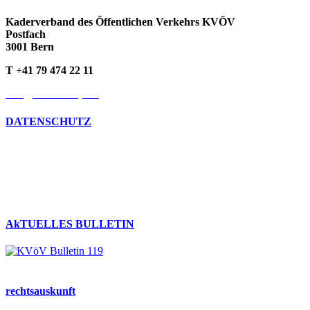
Kaderverband des Öffentlichen Verkehrs KVÖV
Postfach
3001 Bern
T +41 79 474 22 11
info@kvoev-actp.ch
DATENSCHUTZ
Umgang mit persönlichen Daten
Datenschutzerklärung
Cookie-Richtlinien
AkTUELLES BULLETIN
rechts­auskunft