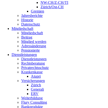
NW-CH/Z-CH/TI
Zürich/Ost-CH
Gremien
Jahresberichte
Historie
Datenschutz
Mitgliedschaft
Mitgliedschaft
Beitrag
Mitglied werden
Adressänderung
Pensionierte
Dienstleistungen
Dienstleistungen
Rechtsberatung
Privatrechtsschutz
Krankenkasse
Atupri
Versicherungen
Zürich
Generali
ERV
Weiterbildung
Flury Consulting
Bankprodukte