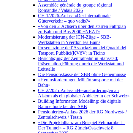
Assemblée générale du groupe régional
Romandie / Valais 2026
CH 1/2026-Anlass «Der internationale
Güterverkehr – quo vadis?»
«Von den 2-Achsern über den starren Fahrplan
zu Bahn und Bus 2000 +NEAT»
Modernisierung der ICN-Züge – SBB-
Werkstätten in Yverdon-les-Bains
Presentazione dell’Associazione dei Quadri dei
Trasporti Pubblici(KVöV) in Ticino
Besichtigung der Zentralbahn in Stansstad:
Präsentation,Führung durch die Werkstatt und
Leitstelle
Die Pensionskasse der SBB ohne Geheimnisse
«Herausforderungen Militärtransporte mit der
Bahn»
CH 2/2025-Anlass «Herausforderungen an
Alstom als ein globaler Anbieter in der Schweiz»
Building Information Modelling: die digitale
Baumethode bei den SBB
Pensionierten-Anlass 2026 der RG Nordwest- /
Zentralschweiz / Tessin
«Die Projektallianz am Beispiel Fehmarnbelt –
Der Tunnel» – RG Zürich/Ostschweiz 8.