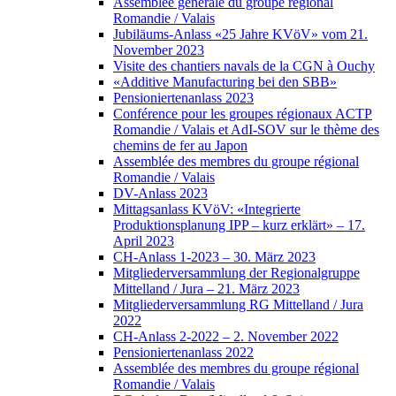
Assemblée générale du groupe régional
Romandie / Valais
Jubiläums-Anlass «25 Jahre KVöV» vom 21.
November 2023
Visite des chantiers navals de la CGN à Ouchy
«Additive Manufacturing bei den SBB»
Pensioniertenanlass 2023
Conférence pour les groupes régionaux ACTP
Romandie / Valais et AdI-SOV sur le thème des
chemins de fer au Japon
Assemblée des membres du groupe régional
Romandie / Valais
DV-Anlass 2023
Mittagsanlass KVöV: «Integrierte
Produktionsplanung IPP – kurz erklärt» – 17.
April 2023
CH-Anlass 1-2023 – 30. März 2023
Mitgliederversammlung der Regionalgruppe
Mittelland / Jura – 21. März 2023
Mitgliederversammlung RG Mittelland / Jura
2022
CH-Anlass 2-2022 – 2. November 2022
Pensioniertenanlass 2022
Assemblée des membres du groupe régional
Romandie / Valais