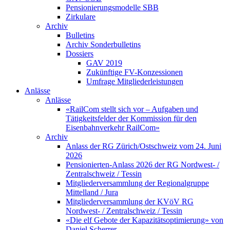
Pensionierungsmodelle SBB
Zirkulare
Archiv
Bulletins
Archiv Sonderbulletins
Dossiers
GAV 2019
Zukünftige FV-Konzessionen
Umfrage Mitgliederleistungen
Anlässe
Anlässe
«RailCom stellt sich vor – Aufgaben und
Tätigkeitsfelder der Kommission für den
Eisenbahnverkehr RailCom»
Archiv
Anlass der RG Zürich/Ostschweiz vom 24. Juni
2026
Pensionierten-Anlass 2026 der RG Nordwest- /
Zentralschweiz / Tessin
Mitgliederversammlung der Regionalgruppe
Mittelland / Jura
Mitgliederversammlung der KVöV RG
Nordwest- / Zentralschweiz / Tessin
«Die elf Gebote der Kapazitätsoptimierung» von
Daniel Scherrer