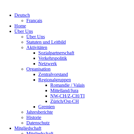
Deutsch
Français
Home
Über Uns
Über Uns
Statuten und Leitbild
Aktivitäten
Sozialpartnerschaft
Verkehrspolitik
Netzwerk
Organisation
Zentralvorstand
Regionalgruppen
Romandie / Valais
Mittelland/Jura
NW-CH/Z-CH/TI
Zürich/Ost-CH
Gremien
Jahresberichte
Historie
Datenschutz
Mitgliedschaft
Mitgliedschaft