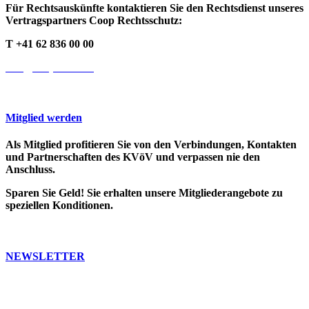
Für Rechtsauskünfte kontaktieren Sie den Rechtsdienst unseres
Vertragspartners Coop Rechtsschutz:
T +41 62 836 00 00
info@cooprecht.ch
Mitglied werden
Als Mitglied profitieren Sie von den Verbindungen, Kontakten
und Partnerschaften des KVöV und verpassen nie den
Anschluss.
Sparen Sie Geld! Sie erhalten unsere Mitgliederangebote zu
speziellen Konditionen.
>> Weitere Infos
NEWSLETTER
Bleiben Sie auf dem Laufenden. Erfahren Sie, was in der ÖV-
Welt passiert.
Abonnieren Sie unseren Newsletter, Sie erhalten dann