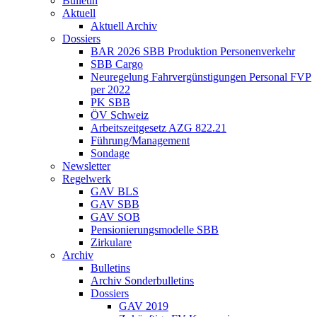
Bulletin
Aktuell
Aktuell Archiv
Dossiers
BAR 2026 SBB Produktion Personenverkehr
SBB Cargo
Neuregelung Fahrvergünstigungen Personal FVP
per 2022
PK SBB
ÖV Schweiz
Arbeitszeitgesetz AZG 822.21
Führung/Management
Sondage
Newsletter
Regelwerk
GAV BLS
GAV SBB
GAV SOB
Pensionierungsmodelle SBB
Zirkulare
Archiv
Bulletins
Archiv Sonderbulletins
Dossiers
GAV 2019