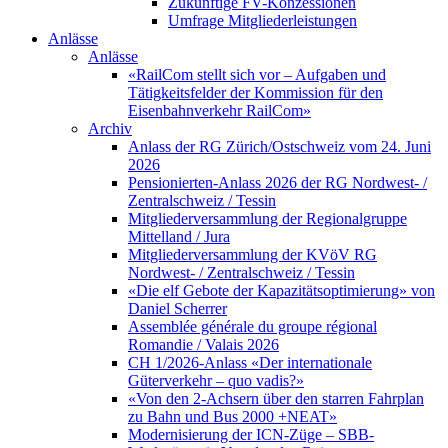
Zukünftige FV-Konzessionen
Umfrage Mitgliederleistungen
Anlässe
Anlässe
«RailCom stellt sich vor – Aufgaben und
Tätigkeitsfelder der Kommission für den
Eisenbahnverkehr RailCom»
Archiv
Anlass der RG Zürich/Ostschweiz vom 24. Juni
2026
Pensionierten-Anlass 2026 der RG Nordwest- /
Zentralschweiz / Tessin
Mitgliederversammlung der Regionalgruppe
Mittelland / Jura
Mitgliederversammlung der KVöV RG
Nordwest- / Zentralschweiz / Tessin
«Die elf Gebote der Kapazitätsoptimierung» von
Daniel Scherrer
Assemblée générale du groupe régional
Romandie / Valais 2026
CH 1/2026-Anlass «Der internationale
Güterverkehr – quo vadis?»
«Von den 2-Achsern über den starren Fahrplan
zu Bahn und Bus 2000 +NEAT»
Modernisierung der ICN-Züge – SBB-