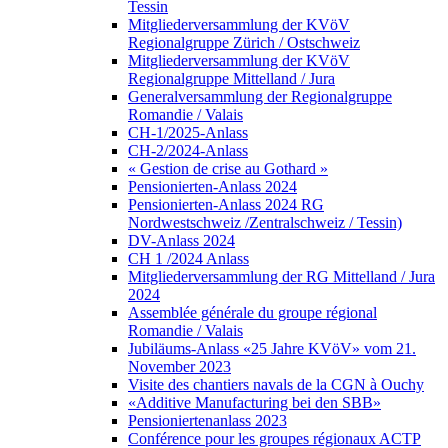
Tessin
Mitgliederversammlung der KVöV
Regionalgruppe Zürich / Ostschweiz
Mitgliederversammlung der KVöV
Regionalgruppe Mittelland / Jura
Generalversammlung der Regionalgruppe
Romandie / Valais
CH-1/2025-Anlass
CH-2/2024-Anlass
« Gestion de crise au Gothard »
Pensionierten-Anlass 2024
Pensionierten-Anlass 2024 RG
Nordwestschweiz /Zentralschweiz / Tessin)
DV-Anlass 2024
CH 1 /2024 Anlass
Mitgliederversammlung der RG Mittelland / Jura
2024
Assemblée générale du groupe régional
Romandie / Valais
Jubiläums-Anlass «25 Jahre KVöV» vom 21.
November 2023
Visite des chantiers navals de la CGN à Ouchy
«Additive Manufacturing bei den SBB»
Pensioniertenanlass 2023
Conférence pour les groupes régionaux ACTP