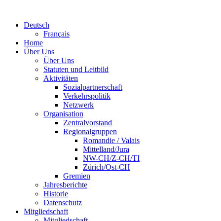
Deutsch
Français
Home
Über Uns
Über Uns
Statuten und Leitbild
Aktivitäten
Sozialpartnerschaft
Verkehrspolitik
Netzwerk
Organisation
Zentralvorstand
Regionalgruppen
Romandie / Valais
Mittelland/Jura
NW-CH/Z-CH/TI
Zürich/Ost-CH
Gremien
Jahresberichte
Historie
Datenschutz
Mitgliedschaft
Mitgliedschaft