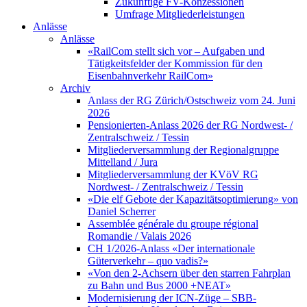
Zukünftige FV-Konzessionen
Umfrage Mitgliederleistungen
Anlässe
Anlässe
«RailCom stellt sich vor – Aufgaben und
Tätigkeitsfelder der Kommission für den
Eisenbahnverkehr RailCom»
Archiv
Anlass der RG Zürich/Ostschweiz vom 24. Juni
2026
Pensionierten-Anlass 2026 der RG Nordwest- /
Zentralschweiz / Tessin
Mitgliederversammlung der Regionalgruppe
Mittelland / Jura
Mitgliederversammlung der KVöV RG
Nordwest- / Zentralschweiz / Tessin
«Die elf Gebote der Kapazitätsoptimierung» von
Daniel Scherrer
Assemblée générale du groupe régional
Romandie / Valais 2026
CH 1/2026-Anlass «Der internationale
Güterverkehr – quo vadis?»
«Von den 2-Achsern über den starren Fahrplan
zu Bahn und Bus 2000 +NEAT»
Modernisierung der ICN-Züge – SBB-