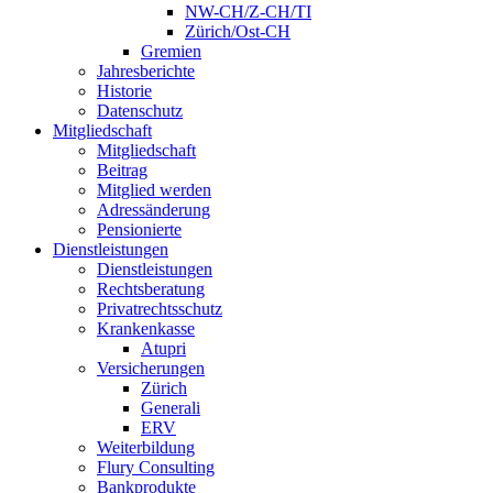
NW-CH/Z-CH/TI
Zürich/Ost-CH
Gremien
Jahresberichte
Historie
Datenschutz
Mitgliedschaft
Mitgliedschaft
Beitrag
Mitglied werden
Adressänderung
Pensionierte
Dienstleistungen
Dienstleistungen
Rechtsberatung
Privatrechtsschutz
Krankenkasse
Atupri
Versicherungen
Zürich
Generali
ERV
Weiterbildung
Flury Consulting
Bankprodukte