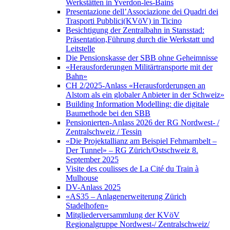
Werkstätten in Yverdon-les-Bains
Presentazione dell’Associazione dei Quadri dei
Trasporti Pubblici(KVöV) in Ticino
Besichtigung der Zentralbahn in Stansstad:
Präsentation,Führung durch die Werkstatt und
Leitstelle
Die Pensionskasse der SBB ohne Geheimnisse
«Herausforderungen Militärtransporte mit der
Bahn»
CH 2/2025-Anlass «Herausforderungen an
Alstom als ein globaler Anbieter in der Schweiz»
Building Information Modelling: die digitale
Baumethode bei den SBB
Pensionierten-Anlass 2026 der RG Nordwest- /
Zentralschweiz / Tessin
«Die Projektallianz am Beispiel Fehmarnbelt –
Der Tunnel» – RG Zürich/Ostschweiz 8.
September 2025
Visite des coulisses de La Cité du Train à
Mulhouse
DV-Anlass 2025
«AS35 – Anlagenerweiterung Zürich
Stadelhofen»
Mitgliederversammlung der KVöV
Regionalgruppe Nordwest-/ Zentralschweiz/