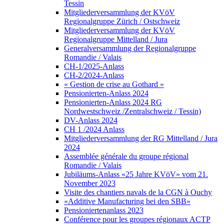
Tessin
Mitgliederversammlung der KVöV
Regionalgruppe Zürich / Ostschweiz
Mitgliederversammlung der KVöV
Regionalgruppe Mittelland / Jura
Generalversammlung der Regionalgruppe
Romandie / Valais
CH-1/2025-Anlass
CH-2/2024-Anlass
« Gestion de crise au Gothard »
Pensionierten-Anlass 2024
Pensionierten-Anlass 2024 RG
Nordwestschweiz /Zentralschweiz / Tessin)
DV-Anlass 2024
CH 1 /2024 Anlass
Mitgliederversammlung der RG Mittelland / Jura
2024
Assemblée générale du groupe régional
Romandie / Valais
Jubiläums-Anlass «25 Jahre KVöV» vom 21.
November 2023
Visite des chantiers navals de la CGN à Ouchy
«Additive Manufacturing bei den SBB»
Pensioniertenanlass 2023
Conférence pour les groupes régionaux ACTP