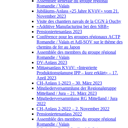
Assemblée générale du groupe régional
Romandie / Valais
Jubiläums-Anlass «25 Jahre KVöV» vom 21.
November 2023
Visite des chantiers navals de la CGN à Ouchy
«Additive Manufacturing bei den SBB»
Pensioniertenanlass 2023
Conférence pour les groupes régionaux ACTP
Romandie / Valais et AdI-SOV sur le thème des
chemins de fer au Japon
Assemblée des membres du groupe régional
Romandie / Valais
DV-Anlass 2023
Mittagsanlass KVöV: «Integrierte
Produktionsplanung IPP – kurz erklärt» – 17.
April 2023
CH-Anlass 1-2023 – 30. März 2023
Mitgliederversammlung der Regionalgruppe
Mittelland / Jura – 21. März 2023
Mitgliederversammlung RG Mittelland / Jura
2022
CH-Anlass 2-2022 – 2. November 2022
Pensioniertenanlass 2022
Assemblée des membres du groupe régional
Romandie / Valais