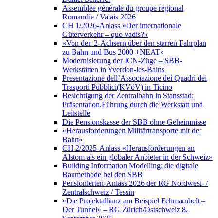
Assemblée générale du groupe régional
Romandie / Valais 2026
CH 1/2026-Anlass «Der internationale
Güterverkehr – quo vadis?»
«Von den 2-Achsern über den starren Fahrplan
zu Bahn und Bus 2000 +NEAT»
Modernisierung der ICN-Züge – SBB-
Werkstätten in Yverdon-les-Bains
Presentazione dell’Associazione dei Quadri dei
Trasporti Pubblici(KVöV) in Ticino
Besichtigung der Zentralbahn in Stansstad:
Präsentation,Führung durch die Werkstatt und
Leitstelle
Die Pensionskasse der SBB ohne Geheimnisse
«Herausforderungen Militärtransporte mit der
Bahn»
CH 2/2025-Anlass «Herausforderungen an
Alstom als ein globaler Anbieter in der Schweiz»
Building Information Modelling: die digitale
Baumethode bei den SBB
Pensionierten-Anlass 2026 der RG Nordwest- /
Zentralschweiz / Tessin
«Die Projektallianz am Beispiel Fehmarnbelt –
Der Tunnel» – RG Zürich/Ostschweiz 8.