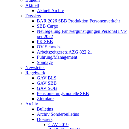
Bulletin
Aktuell
Aktuell Archiv
Dossiers
BAR 2026 SBB Produktion Personenverkehr
SBB Cargo
Neuregelung Fahrvergünstigungen Personal FVP
per 2022
PK SBB
ÖV Schweiz
Arbeitszeitgesetz AZG 822.21
Führung/Management
Sondage
Newsletter
Regelwerk
GAV BLS
GAV SBB
GAV SOB
Pensionierungsmodelle SBB
Zirkulare
Archiv
Bulletins
Archiv Sonderbulletins
Dossiers
GAV 2019