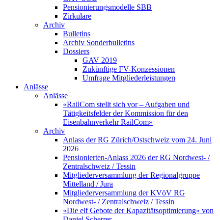
Pensionierungsmodelle SBB
Zirkulare
Archiv
Bulletins
Archiv Sonderbulletins
Dossiers
GAV 2019
Zukünftige FV-Konzessionen
Umfrage Mitgliederleistungen
Anlässe
Anlässe
«RailCom stellt sich vor – Aufgaben und
Tätigkeitsfelder der Kommission für den
Eisenbahnverkehr RailCom»
Archiv
Anlass der RG Zürich/Ostschweiz vom 24. Juni
2026
Pensionierten-Anlass 2026 der RG Nordwest- /
Zentralschweiz / Tessin
Mitgliederversammlung der Regionalgruppe
Mittelland / Jura
Mitgliederversammlung der KVöV RG
Nordwest- / Zentralschweiz / Tessin
«Die elf Gebote der Kapazitätsoptimierung» von
Daniel Scherrer