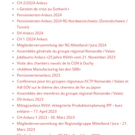
CH-2/2024-Anlass
« Gestion de crise au Gothard »
Pensionierten-Anlass 2024
Pensionierten-Anlass 2024 RG Nordwestschweiz /Zentralschweiz /
Tessin)
DV-Anlass 2024
CH 1 /2024 Anlass
Mitgliederversammlung der RG Mittelland / Jura 2024
Assemblée générale du groupe régional Romandie / Valais
Jubiläums-Anlass «25 Jahre KVöV» vom 21. November 2023
Visite des chantiers navals de la CGN à Ouchy
«Additive Manufacturing bei den SBB»
Pensioniertenanlass 2023
Conférence pour les groupes régionaux ACTP Romandie / Valais et
AdI-SOV sur le thème des chemins de fer au Japon
Assemblée des membres du groupe régional Romandie / Valais
DV-Anlass 2023
Mittagsanlass KVöV: «Integrierte Produktionsplanung IPP – kurz
erklärt» – 17. April 2023
CH-Anlass 1-2023 – 30. März 2023
Mitgliederversammlung der Regionalgruppe Mittelland / Jura – 21.
März 2023