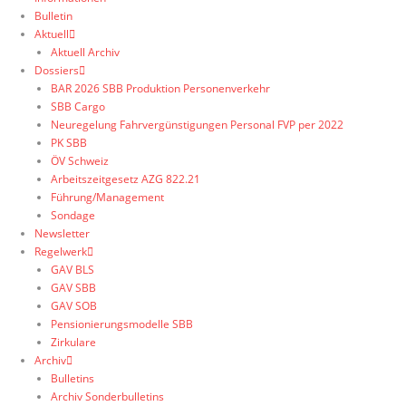
Bulletin
Aktuell
Aktuell Archiv
Dossiers
BAR 2026 SBB Produktion Personenverkehr
SBB Cargo
Neuregelung Fahrvergünstigungen Personal FVP per 2022
PK SBB
ÖV Schweiz
Arbeitszeitgesetz AZG 822.21
Führung/Management
Sondage
Newsletter
Regelwerk
GAV BLS
GAV SBB
GAV SOB
Pensionierungsmodelle SBB
Zirkulare
Archiv
Bulletins
Archiv Sonderbulletins