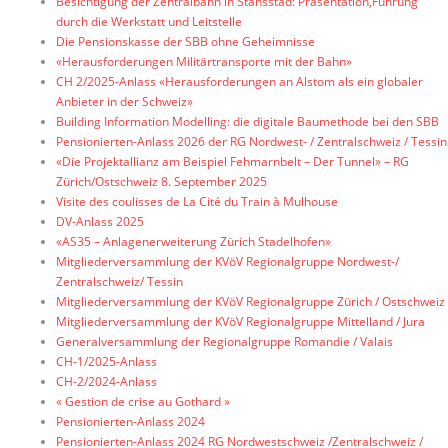
Besichtigung der Zentralbahn in Stansstad: Präsentation,Führung
durch die Werkstatt und Leitstelle
Die Pensionskasse der SBB ohne Geheimnisse
«Herausforderungen Militärtransporte mit der Bahn»
CH 2/2025-Anlass «Herausforderungen an Alstom als ein globaler
Anbieter in der Schweiz»
Building Information Modelling: die digitale Baumethode bei den SBB
Pensionierten-Anlass 2026 der RG Nordwest- / Zentralschweiz / Tessin
«Die Projektallianz am Beispiel Fehmarnbelt – Der Tunnel» – RG
Zürich/Ostschweiz 8. September 2025
Visite des coulisses de La Cité du Train à Mulhouse
DV-Anlass 2025
«AS35 – Anlagenerweiterung Zürich Stadelhofen»
Mitgliederversammlung der KVöV Regionalgruppe Nordwest-/
Zentralschweiz/ Tessin
Mitgliederversammlung der KVöV Regionalgruppe Zürich / Ostschweiz
Mitgliederversammlung der KVöV Regionalgruppe Mittelland / Jura
Generalversammlung der Regionalgruppe Romandie / Valais
CH-1/2025-Anlass
CH-2/2024-Anlass
« Gestion de crise au Gothard »
Pensionierten-Anlass 2024
Pensionierten-Anlass 2024 RG Nordwestschweiz /Zentralschweiz /