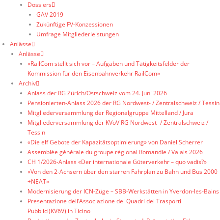
Dossiers
GAV 2019
Zukünftige FV-Konzessionen
Umfrage Mitgliederleistungen
Anlässe
Anlässe
«RailCom stellt sich vor – Aufgaben und Tätigkeitsfelder der
Kommission für den Eisenbahnverkehr RailCom»
Archiv
Anlass der RG Zürich/Ostschweiz vom 24. Juni 2026
Pensionierten-Anlass 2026 der RG Nordwest- / Zentralschweiz / Tessin
Mitgliederversammlung der Regionalgruppe Mittelland / Jura
Mitgliederversammlung der KVöV RG Nordwest- / Zentralschweiz /
Tessin
«Die elf Gebote der Kapazitätsoptimierung» von Daniel Scherrer
Assemblée générale du groupe régional Romandie / Valais 2026
CH 1/2026-Anlass «Der internationale Güterverkehr – quo vadis?»
«Von den 2-Achsern über den starren Fahrplan zu Bahn und Bus 2000
+NEAT»
Modernisierung der ICN-Züge – SBB-Werkstätten in Yverdon-les-Bains
Presentazione dell’Associazione dei Quadri dei Trasporti
Pubblici(KVöV) in Ticino