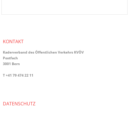
KONTAKT
Kaderverband des Öffentlichen Verkehrs KVÖV
Postfach
3001 Bern
T +41 79 474 22 11
info@kvoev-actp.ch
DATENSCHUTZ
Umgang mit persönlichen Daten
Datenschutzerklärung
Cookie-Richtlinien