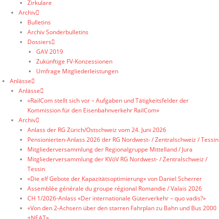
Zirkulare
Archiv
Bulletins
Archiv Sonderbulletins
Dossiers
GAV 2019
Zukünftige FV-Konzessionen
Umfrage Mitgliederleistungen
Anlässe
Anlässe
«RailCom stellt sich vor – Aufgaben und Tätigkeitsfelder der
Kommission für den Eisenbahnverkehr RailCom»
Archiv
Anlass der RG Zürich/Ostschweiz vom 24. Juni 2026
Pensionierten-Anlass 2026 der RG Nordwest- / Zentralschweiz / Tessin
Mitgliederversammlung der Regionalgruppe Mittelland / Jura
Mitgliederversammlung der KVöV RG Nordwest- / Zentralschweiz /
Tessin
«Die elf Gebote der Kapazitätsoptimierung» von Daniel Scherrer
Assemblée générale du groupe régional Romandie / Valais 2026
CH 1/2026-Anlass «Der internationale Güterverkehr – quo vadis?»
«Von den 2-Achsern über den starren Fahrplan zu Bahn und Bus 2000
+NEAT»