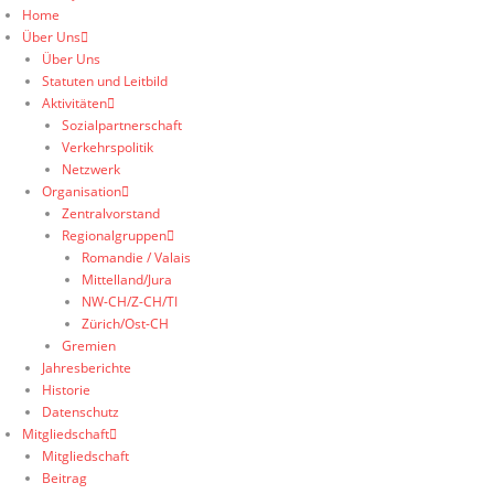
Home
Über Uns
Über Uns
Statuten und Leitbild
Aktivitäten
Sozialpartnerschaft
Verkehrspolitik
Netzwerk
Organisation
Zentralvorstand
Regionalgruppen
Romandie / Valais
Mittelland/Jura
NW-CH/Z-CH/TI
Zürich/Ost-CH
Gremien
Jahresberichte
Historie
Datenschutz
Mitgliedschaft
Mitgliedschaft
Beitrag