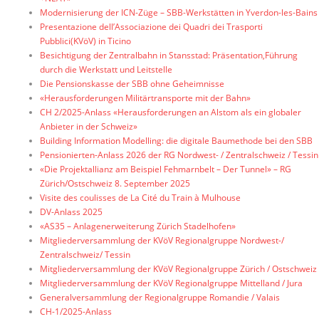
Modernisierung der ICN-Züge – SBB-Werkstätten in Yverdon-les-Bains
Presentazione dell’Associazione dei Quadri dei Trasporti
Pubblici(KVöV) in Ticino
Besichtigung der Zentralbahn in Stansstad: Präsentation,Führung
durch die Werkstatt und Leitstelle
Die Pensionskasse der SBB ohne Geheimnisse
«Herausforderungen Militärtransporte mit der Bahn»
CH 2/2025-Anlass «Herausforderungen an Alstom als ein globaler
Anbieter in der Schweiz»
Building Information Modelling: die digitale Baumethode bei den SBB
Pensionierten-Anlass 2026 der RG Nordwest- / Zentralschweiz / Tessin
«Die Projektallianz am Beispiel Fehmarnbelt – Der Tunnel» – RG
Zürich/Ostschweiz 8. September 2025
Visite des coulisses de La Cité du Train à Mulhouse
DV-Anlass 2025
«AS35 – Anlagenerweiterung Zürich Stadelhofen»
Mitgliederversammlung der KVöV Regionalgruppe Nordwest-/
Zentralschweiz/ Tessin
Mitgliederversammlung der KVöV Regionalgruppe Zürich / Ostschweiz
Mitgliederversammlung der KVöV Regionalgruppe Mittelland / Jura
Generalversammlung der Regionalgruppe Romandie / Valais
CH-1/2025-Anlass