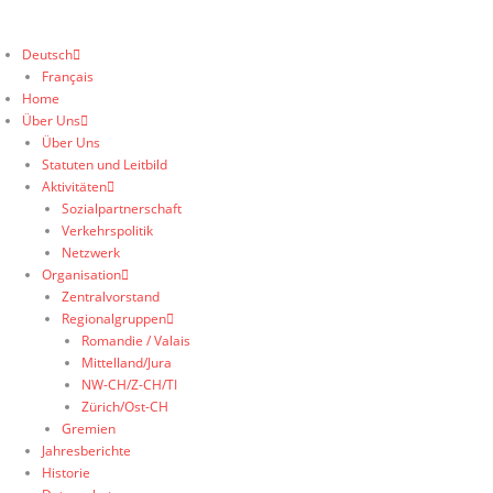
Deutsch
Français
Home
Über Uns
Über Uns
Statuten und Leitbild
Aktivitäten
Sozialpartnerschaft
Verkehrspolitik
Netzwerk
Organisation
Zentralvorstand
Regionalgruppen
Romandie / Valais
Mittelland/Jura
NW-CH/Z-CH/TI
Zürich/Ost-CH
Gremien
Jahresberichte
Historie