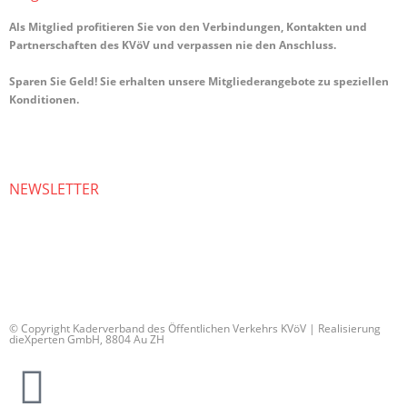
Als Mitglied profitieren Sie von den Verbindungen, Kontakten und
Partnerschaften des KVöV und verpassen nie den Anschluss.
Sparen Sie Geld! Sie erhalten unsere Mitgliederangebote zu speziellen
Konditionen.
>> Weitere Infos
NEWSLETTER
Bleiben Sie auf dem Laufenden. Erfahren Sie, was in der ÖV-Welt
passiert.
Abonnieren Sie unseren Newsletter, Sie erhalten dann regelmässig
unser Bulletin und unsere Informationen.
© Copyright Kaderverband des Öffentlichen Verkehrs KVöV | Realisierung
dieXperten GmbH, 8804 Au ZH