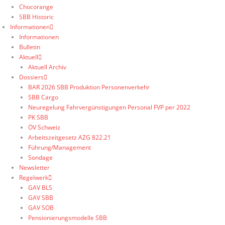
Chocorange
SBB Historic
Informationen
Informationen
Bulletin
Aktuell
Aktuell Archiv
Dossiers
BAR 2026 SBB Produktion Personenverkehr
SBB Cargo
Neuregelung Fahrvergünstigungen Personal FVP per 2022
PK SBB
ÖV Schweiz
Arbeitszeitgesetz AZG 822.21
Führung/Management
Sondage
Newsletter
Regelwerk
GAV BLS
GAV SBB
GAV SOB
Pensionierungsmodelle SBB