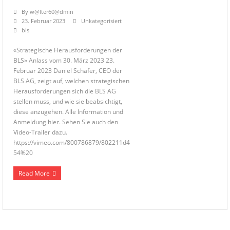
By
w@lter60@dmin
23. Februar 2023
Unkategorisiert
bls
«Strategische Herausforderungen der
BLS» Anlass vom 30. März 2023 23.
Februar 2023 Daniel Schafer, CEO der
BLS AG, zeigt auf, welchen strategischen
Herausforderungen sich die BLS AG
stellen muss, und wie sie beabsichtigt,
diese anzugehen. Alle Information und
Anmeldung hier. Sehen Sie auch den
Video-Trailer dazu.
https://vimeo.com/800786879/802211d4
54%20
Read More