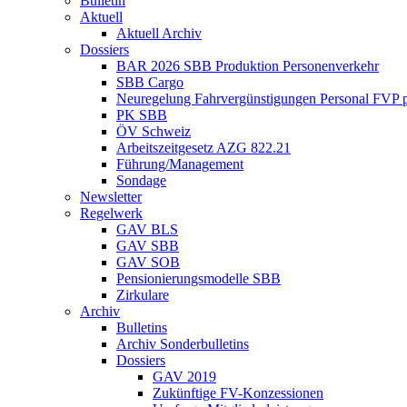
Bulletin
Aktuell
Aktuell Archiv
Dossiers
BAR 2026 SBB Produktion Personenverkehr
SBB Cargo
Neuregelung Fahrvergünstigungen Personal FVP 
PK SBB
ÖV Schweiz
Arbeitszeitgesetz AZG 822.21
Führung/Management
Sondage
Newsletter
Regelwerk
GAV BLS
GAV SBB
GAV SOB
Pensionierungsmodelle SBB
Zirkulare
Archiv
Bulletins
Archiv Sonderbulletins
Dossiers
GAV 2019
Zukünftige FV-Konzessionen