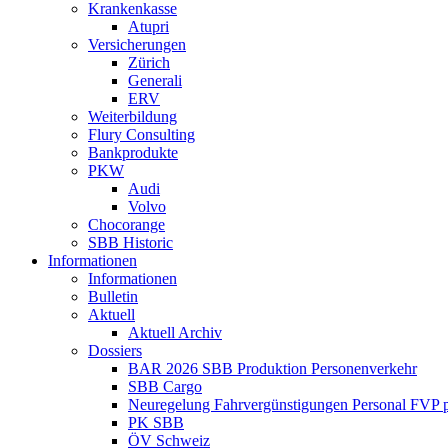
Krankenkasse
Atupri
Versicherungen
Zürich
Generali
ERV
Weiterbildung
Flury Consulting
Bankprodukte
PKW
Audi
Volvo
Chocorange
SBB Historic
Informationen
Informationen
Bulletin
Aktuell
Aktuell Archiv
Dossiers
BAR 2026 SBB Produktion Personenverkehr
SBB Cargo
Neuregelung Fahrvergünstigungen Personal FVP 
PK SBB
ÖV Schweiz