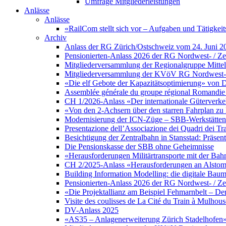
Umfrage Mitgliederleistungen
Anlässe
Anlässe
«RailCom stellt sich vor – Aufgaben und Tätigke
Archiv
Anlass der RG Zürich/Ostschweiz vom 24. Juni 2
Pensionierten-Anlass 2026 der RG Nordwest- / Zen
Mitgliederversammlung der Regionalgruppe Mittell
Mitgliederversammlung der KVöV RG Nordwest- / 
«Die elf Gebote der Kapazitätsoptimierung» von D
Assemblée générale du groupe régional Romandie 
CH 1/2026-Anlass «Der internationale Güterverke
«Von den 2-Achsern über den starren Fahrplan 
Modernisierung der ICN-Züge – SBB-Werkstätten 
Presentazione dell’Associazione dei Quadri dei Tr
Besichtigung der Zentralbahn in Stansstad: Präsent
Die Pensionskasse der SBB ohne Geheimnisse
«Herausforderungen Militärtransporte mit der Bah
CH 2/2025-Anlass «Herausforderungen an Alstom a
Building Information Modelling: die digitale Ba
Pensionierten-Anlass 2026 der RG Nordwest- / Zen
«Die Projektallianz am Beispiel Fehmarnbelt – D
Visite des coulisses de La Cité du Train à Mulhous
DV-Anlass 2025
«AS35 – Anlagenerweiterung Zürich Stadelhofen