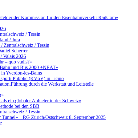
itsfelder der Kommission für den Eisenbahnverkehr RailCom»
026
tralschweiz / Tessin
and / Jura
Zentralschweiz / Tessin
aniel Scherrer
/ Valais 2026
hr – quo vadis?»
zu Bahn und Bus 2000 +NEAT»
in Yverdon-les-Bains
asporti Pubblici(KVöV) in Ticino
ation,Führung durch die Werkstatt und Leitstelle
n»
ls ein globaler Anbieter in der Schweiz»
umethode bei den SBB
tralschweiz / Tessin
er Tunnel» – RG Zürich/Ostschweiz 8. September 2025
e
»