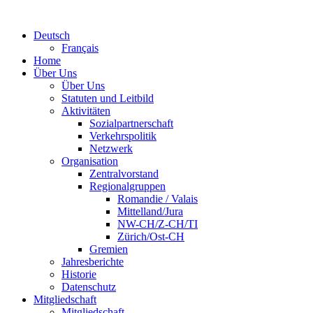
Deutsch
Français
Home
Über Uns
Über Uns
Statuten und Leitbild
Aktivitäten
Sozialpartnerschaft
Verkehrspolitik
Netzwerk
Organisation
Zentralvorstand
Regionalgruppen
Romandie / Valais
Mittelland/Jura
NW-CH/Z-CH/TI
Zürich/Ost-CH
Gremien
Jahresberichte
Historie
Datenschutz
Mitgliedschaft
Mitgliedschaft