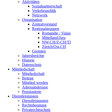
Aktivitäten
Sozialpartnerschaft
Verkehrspolitik
Netzwerk
Organisation
Zentralvorstand
Regionalgruppen
Romandie / Valais
Mittelland/Jura
NW-CH/Z-CH/TI
Zürich/Ost-CH
Gremien
Jahresberichte
Historie
Datenschutz
Mitgliedschaft
Mitgliedschaft
Beitrag
Mitglied werden
Adressänderung
Pensionierte
Dienstleistungen
Dienstleistungen
Rechtsberatung
Privatrechtsschutz