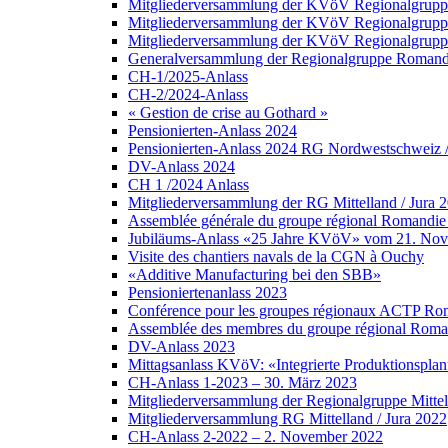
Mitgliederversammlung der KVöV Regionalgruppe
Mitgliederversammlung der KVöV Regionalgruppe
Mitgliederversammlung der KVöV Regionalgruppe 
Generalversammlung der Regionalgruppe Romandi
CH-1/2025-Anlass
CH-2/2024-Anlass
« Gestion de crise au Gothard »
Pensionierten-Anlass 2024
Pensionierten-Anlass 2024 RG Nordwestschweiz /Z
DV-Anlass 2024
CH 1 /2024 Anlass
Mitgliederversammlung der RG Mittelland / Jura 
Assemblée générale du groupe régional Romandie 
Jubiläums-Anlass «25 Jahre KVöV» vom 21. No
Visite des chantiers navals de la CGN à Ouchy
«Additive Manufacturing bei den SBB»
Pensioniertenanlass 2023
Conférence pour les groupes régionaux ACTP Roma
Assemblée des membres du groupe régional Roman
DV-Anlass 2023
Mittagsanlass KVöV: «Integrierte Produktionsplanu
CH-Anlass 1-2023 – 30. März 2023
Mitgliederversammlung der Regionalgruppe Mittel
Mitgliederversammlung RG Mittelland / Jura 2022
CH-Anlass 2-2022 – 2. November 2022