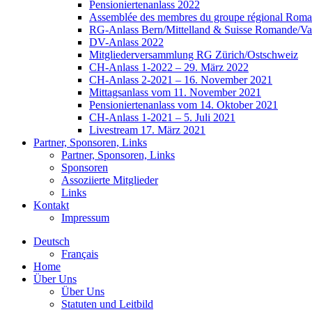
Pensioniertenanlass 2022
Assemblée des membres du groupe régional Roman
RG-Anlass Bern/Mittelland & Suisse Romande/Va
DV-Anlass 2022
Mitgliederversammlung RG Zürich/Ostschweiz
CH-Anlass 1-2022 – 29. März 2022
CH-Anlass 2-2021 – 16. November 2021
Mittagsanlass vom 11. November 2021
Pensioniertenanlass vom 14. Oktober 2021
CH-Anlass 1-2021 – 5. Juli 2021
Livestream 17. März 2021
Partner, Sponsoren, Links
Partner, Sponsoren, Links
Sponsoren
Assoziierte Mitglieder
Links
Kontakt
Impressum
Deutsch
Français
Home
Über Uns
Über Uns
Statuten und Leitbild