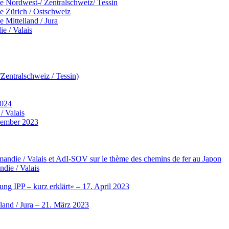
 Nordwest-/ Zentralschweiz/ Tessin
 Zürich / Ostschweiz
Mittelland / Jura
e / Valais
entralschweiz / Tessin)
2024
/ Valais
vember 2023
ndie / Valais et AdI-SOV sur le thème des chemins de fer au Japon
die / Valais
ng IPP – kurz erklärt» – 17. April 2023
land / Jura – 21. März 2023