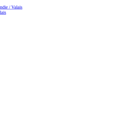
die / Valais
lais