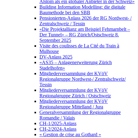
Alstom als ein globaler Anbieter in der Schweiz»
Building Information Modelling: die digitale
Baumethode bei den SBB
Pensionierten-Anlass 2026 der RG Nordwest- /
Zentralschweiz / Tessin
«Die Projektallianz am Beispiel Fehmarnbelt –
Der Tunnel» – RG Zürich/Ostschweiz 8.
September 2025
Visite des coulisses de La Cité du Train à
Mulhouse
DV-Anlass 2025
«AS35 – Anlagenerweiterung Zürich
Stadelhofen»
Mitgliederversammlung der KVöV
Regionalgruppe Nordwest-/ Zentralschweiz/
Tessin
Mitgliederversammlung der KVöV
Regionalgruppe Zürich / Ostschweiz
Mitgliederversammlung der KVöV
Regionalgruppe Mittelland / Jura
Generalversammlung der Regionalgruppe
Romandie / Valais
CH-1/2025-Anlass
CH-2/2024-Anlass
« Gestion de crise au Gothard »