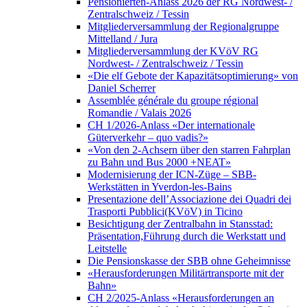
Pensionierten-Anlass 2026 der RG Nordwest- /
Zentralschweiz / Tessin
Mitgliederversammlung der Regionalgruppe
Mittelland / Jura
Mitgliederversammlung der KVöV RG
Nordwest- / Zentralschweiz / Tessin
«Die elf Gebote der Kapazitätsoptimierung» von
Daniel Scherrer
Assemblée générale du groupe régional
Romandie / Valais 2026
CH 1/2026-Anlass «Der internationale
Güterverkehr – quo vadis?»
«Von den 2-Achsern über den starren Fahrplan
zu Bahn und Bus 2000 +NEAT»
Modernisierung der ICN-Züge – SBB-
Werkstätten in Yverdon-les-Bains
Presentazione dell’Associazione dei Quadri dei
Trasporti Pubblici(KVöV) in Ticino
Besichtigung der Zentralbahn in Stansstad:
Präsentation,Führung durch die Werkstatt und
Leitstelle
Die Pensionskasse der SBB ohne Geheimnisse
«Herausforderungen Militärtransporte mit der
Bahn»
CH 2/2025-Anlass «Herausforderungen an