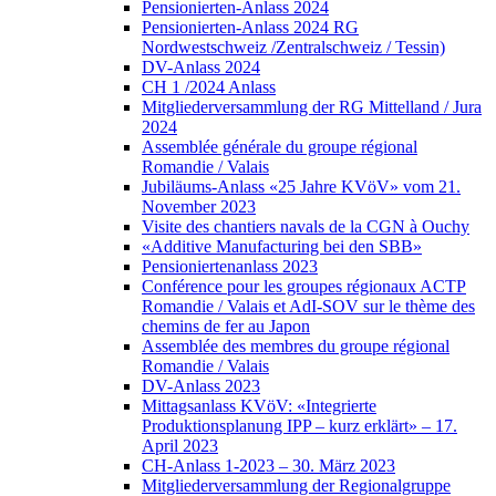
Pensionierten-Anlass 2024
Pensionierten-Anlass 2024 RG
Nordwestschweiz /Zentralschweiz / Tessin)
DV-Anlass 2024
CH 1 /2024 Anlass
Mitgliederversammlung der RG Mittelland / Jura
2024
Assemblée générale du groupe régional
Romandie / Valais
Jubiläums-Anlass «25 Jahre KVöV» vom 21.
November 2023
Visite des chantiers navals de la CGN à Ouchy
«Additive Manufacturing bei den SBB»
Pensioniertenanlass 2023
Conférence pour les groupes régionaux ACTP
Romandie / Valais et AdI-SOV sur le thème des
chemins de fer au Japon
Assemblée des membres du groupe régional
Romandie / Valais
DV-Anlass 2023
Mittagsanlass KVöV: «Integrierte
Produktionsplanung IPP – kurz erklärt» – 17.
April 2023
CH-Anlass 1-2023 – 30. März 2023
Mitgliederversammlung der Regionalgruppe