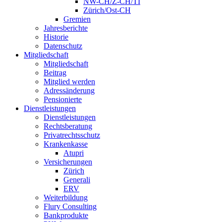
NW-CH/Z-CH/TI
Zürich/Ost-CH
Gremien
Jahresberichte
Historie
Datenschutz
Mitgliedschaft
Mitgliedschaft
Beitrag
Mitglied werden
Adressänderung
Pensionierte
Dienstleistungen
Dienstleistungen
Rechtsberatung
Privatrechtsschutz
Krankenkasse
Atupri
Versicherungen
Zürich
Generali
ERV
Weiterbildung
Flury Consulting
Bankprodukte