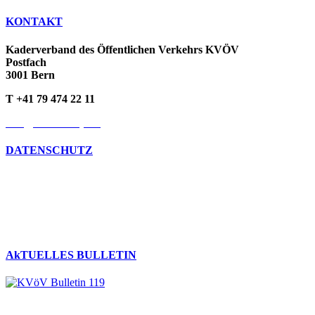
KONTAKT
Kaderverband des Öffentlichen Verkehrs KVÖV
Postfach
3001 Bern
T +41 79 474 22 11
info@kvoev-actp.ch
DATENSCHUTZ
Umgang mit persönlichen Daten
Datenschutzerklärung
Cookie-Richtlinien
AkTUELLES BULLETIN