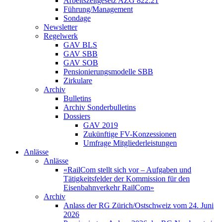
Arbeitszeitgesetz AZG 822.21
Führung/Management
Sondage
Newsletter
Regelwerk
GAV BLS
GAV SBB
GAV SOB
Pensionierungsmodelle SBB
Zirkulare
Archiv
Bulletins
Archiv Sonderbulletins
Dossiers
GAV 2019
Zukünftige FV-Konzessionen
Umfrage Mitgliederleistungen
Anlässe
Anlässe
«RailCom stellt sich vor – Aufgaben und
Tätigkeitsfelder der Kommission für den
Eisenbahnverkehr RailCom»
Archiv
Anlass der RG Zürich/Ostschweiz vom 24. Juni
2026