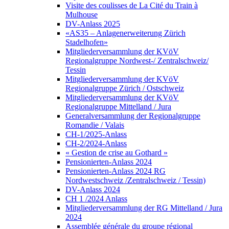
Visite des coulisses de La Cité du Train à
Mulhouse
DV-Anlass 2025
«AS35 – Anlagenerweiterung Zürich
Stadelhofen»
Mitgliederversammlung der KVöV
Regionalgruppe Nordwest-/ Zentralschweiz/
Tessin
Mitgliederversammlung der KVöV
Regionalgruppe Zürich / Ostschweiz
Mitgliederversammlung der KVöV
Regionalgruppe Mittelland / Jura
Generalversammlung der Regionalgruppe
Romandie / Valais
CH-1/2025-Anlass
CH-2/2024-Anlass
« Gestion de crise au Gothard »
Pensionierten-Anlass 2024
Pensionierten-Anlass 2024 RG
Nordwestschweiz /Zentralschweiz / Tessin)
DV-Anlass 2024
CH 1 /2024 Anlass
Mitgliederversammlung der RG Mittelland / Jura
2024
Assemblée générale du groupe régional