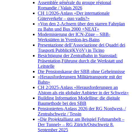
Assemblée générale du groupe régional
Romandie / Valais 2026
CH 1/2026-Anlass «Der internationale
Güterverkehr – quo vadis?»
«Von den 2-Achsern über den starren Fahrplan
zu Bahn und Bus 2000 +NEAT»
Modernisierung der ICN-Züge – SBB-
Werkstätten in Yverdon-les-Bains
Presentazione dell’Associazione dei Quadri dei
Trasporti Pubblici(KVöV) in Ticino
Besichtigung der Zentralbahn in Stansstad:
Präsentation,Führung durch die Werkstatt und
Leitstelle
Die Pensionskasse der SBB ohne Geheimnisse
«Herausforderungen Militärtransporte mit der
Bahn»
CH 2/2025-Anlass «Herausforderungen an
Alstom als ein globaler Anbieter in der Schweiz»
Building Information Modelling: die digitale
Baumethode bei den SBB
Pensionierten-Anlass 2026 der RG Nordwest- /
Zentralschweiz / Tessin
«Die Projektallianz am Beispiel Fehmarnbelt –
Der Tunnel» – RG Zürich/Ostschweiz 8.
September 2025