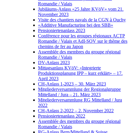
Romandie / Valais
Jubiläums-Anlass «25 Jahre KVöV» vom 21.
November 2023
Visite des chantiers navals de la CGN à Ouchy
«Additive Manufacturing bei den SBB»
Pensioniertenanlass 2023
Conférence pour les groupes régionaux ACTP
Romandie / Valais et AdI-SOV sur le thème des
chemins de fer au Japon
Assemblée des membres du groupe régional
Romandie / Valais
DV-Anlass 2023
Mittagsanlass KVöV: «Integrierte
Produktionsplanung IPP – kurz erklärt» – 17.
April 2023
CH-Anlass 1-2023 – 30. März 2023
Mitgliederversammlung der Regionalgruppe
Mittelland / Jura – 21. März 2023
Mitgliederversammlung RG Mittelland / Jura
2022
CH-Anlass 2-2022 – 2. November 2022
Pensioniertenanlass 2022
Assemblée des membres du groupe régional
Romandie / Valais
RG-Anlass Bern/Mittelland & Suisse