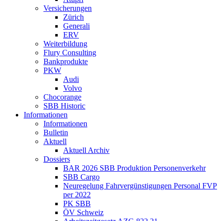
Versicherungen
Zürich
Generali
ERV
Weiterbildung
Flury Consulting
Bankprodukte
PKW
Audi
Volvo
Chocorange
SBB Historic
Informationen
Informationen
Bulletin
Aktuell
Aktuell Archiv
Dossiers
BAR 2026 SBB Produktion Personenverkehr
SBB Cargo
Neuregelung Fahrvergünstigungen Personal FVP
per 2022
PK SBB
ÖV Schweiz