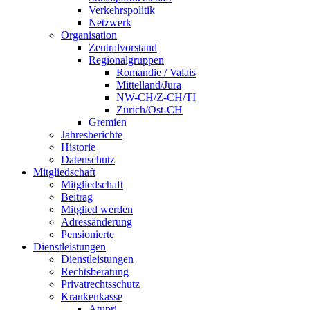
Verkehrspolitik
Netzwerk
Organisation
Zentralvorstand
Regionalgruppen
Romandie / Valais
Mittelland/Jura
NW-CH/Z-CH/TI
Zürich/Ost-CH
Gremien
Jahresberichte
Historie
Datenschutz
Mitgliedschaft
Mitgliedschaft
Beitrag
Mitglied werden
Adressänderung
Pensionierte
Dienstleistungen
Dienstleistungen
Rechtsberatung
Privatrechtsschutz
Krankenkasse
Atupri