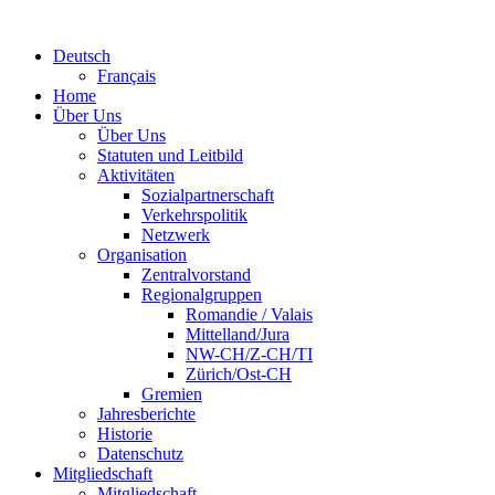
Deutsch
Français
Home
Über Uns
Über Uns
Statuten und Leitbild
Aktivitäten
Sozialpartnerschaft
Verkehrspolitik
Netzwerk
Organisation
Zentralvorstand
Regionalgruppen
Romandie / Valais
Mittelland/Jura
NW-CH/Z-CH/TI
Zürich/Ost-CH
Gremien
Jahresberichte
Historie
Datenschutz
Mitgliedschaft
Mitgliedschaft