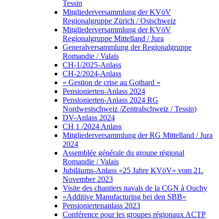
Tessin
Mitgliederversammlung der KVöV
Regionalgruppe Zürich / Ostschweiz
Mitgliederversammlung der KVöV
Regionalgruppe Mittelland / Jura
Generalversammlung der Regionalgruppe
Romandie / Valais
CH-1/2025-Anlass
CH-2/2024-Anlass
« Gestion de crise au Gothard »
Pensionierten-Anlass 2024
Pensionierten-Anlass 2024 RG
Nordwestschweiz /Zentralschweiz / Tessin)
DV-Anlass 2024
CH 1 /2024 Anlass
Mitgliederversammlung der RG Mittelland / Jura
2024
Assemblée générale du groupe régional
Romandie / Valais
Jubiläums-Anlass «25 Jahre KVöV» vom 21.
November 2023
Visite des chantiers navals de la CGN à Ouchy
«Additive Manufacturing bei den SBB»
Pensioniertenanlass 2023
Conférence pour les groupes régionaux ACTP