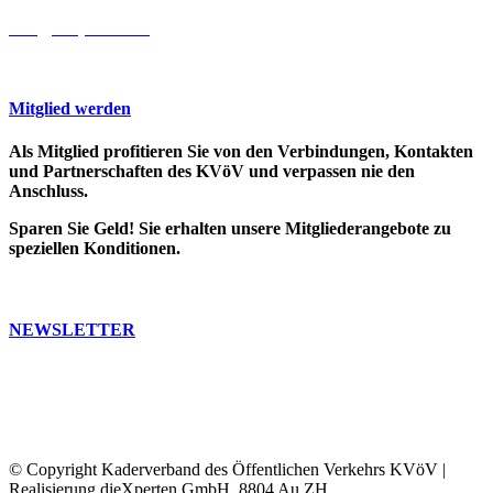
info@cooprecht.ch
Mitglied werden
Als Mitglied profitieren Sie von den Verbindungen, Kontakten
und Partnerschaften des KVöV und verpassen nie den
Anschluss.
Sparen Sie Geld! Sie erhalten unsere Mitgliederangebote zu
speziellen Konditionen.
>> Weitere Infos
NEWSLETTER
Bleiben Sie auf dem Laufenden. Erfahren Sie, was in der ÖV-
Welt passiert.
Abonnieren Sie unseren Newsletter, Sie erhalten dann
regelmässig unser Bulletin und unsere Informationen.
© Copyright Kaderverband des Öffentlichen Verkehrs KVöV |
Realisierung dieXperten GmbH, 8804 Au ZH