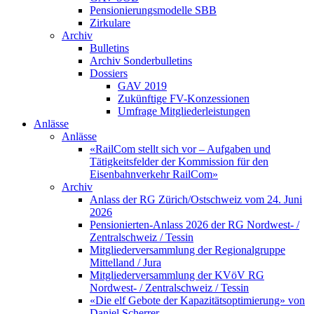
Pensionierungsmodelle SBB
Zirkulare
Archiv
Bulletins
Archiv Sonderbulletins
Dossiers
GAV 2019
Zukünftige FV-Konzessionen
Umfrage Mitgliederleistungen
Anlässe
Anlässe
«RailCom stellt sich vor – Aufgaben und
Tätigkeitsfelder der Kommission für den
Eisenbahnverkehr RailCom»
Archiv
Anlass der RG Zürich/Ostschweiz vom 24. Juni
2026
Pensionierten-Anlass 2026 der RG Nordwest- /
Zentralschweiz / Tessin
Mitgliederversammlung der Regionalgruppe
Mittelland / Jura
Mitgliederversammlung der KVöV RG
Nordwest- / Zentralschweiz / Tessin
«Die elf Gebote der Kapazitätsoptimierung» von
Daniel Scherrer