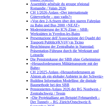
Assemblée générale du groupe régional
Romandie / Valais 2026
CH 1/2026-Anlass «Der internationale
Güterverkehr – quo vadis?»
«Von den 2-Achsern über den starren Fahrplan
zu Bahn und Bus 2000 +NEAT»
Modernisierung der ICN-Züge – SBB-
Werkstätten in Yverdon-les-Bains
Presentazione dell’Associazione dei Quadri dei
Trasporti Pubblici(KVöV) in Ticino
Besichtigung der Zentralbahn in Stansstad:
Präsentation,Führung durch die Werkstatt und
Leitstelle
Die Pensionskasse der SBB ohne Geheimnisse
«Herausforderungen Militärtransporte mit der
Bahn»
CH 2/2025-Anlass «Herausforderungen an
Alstom als ein globaler Anbieter in der Schweiz»
Building Information Modelling: die digitale
Baumethode bei den SBB
Pensionierten-Anlass 2026 der RG Nordwest- /
Zentralschweiz / Tessin
«Die Projektallianz am Beispiel Fehmarnbelt –
Der Tunnel» – RG Zürich/Ostschweiz 8.