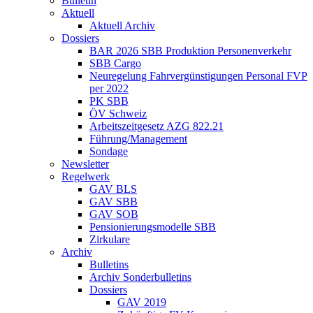
Bulletin
Aktuell
Aktuell Archiv
Dossiers
BAR 2026 SBB Produktion Personenverkehr
SBB Cargo
Neuregelung Fahrvergünstigungen Personal FVP
per 2022
PK SBB
ÖV Schweiz
Arbeitszeitgesetz AZG 822.21
Führung/Management
Sondage
Newsletter
Regelwerk
GAV BLS
GAV SBB
GAV SOB
Pensionierungsmodelle SBB
Zirkulare
Archiv
Bulletins
Archiv Sonderbulletins
Dossiers
GAV 2019