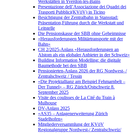
Werkstätten in Yverdon-les-Bains
Presentazione dell’Associazione dei Quadri dei
Trasporti Pubblici(KVöV) in Ticino
Besichtigung der Zentralbahn in Stansstad:
Präsentation,Führung durch die Werkstatt und
Leitstelle
Die Pensionskasse der SBB ohne Geheimnisse
«Herausforderungen Militärtransporte mit der
Bahn»
CH 2/2025-Anlass «Herausforderungen an
Alstom als ein globaler Anbieter in der Schweiz»
Building Information Modelling: die digitale
Baumethode bei den SBB
Pensionierten-Anlass 2026 der RG Nordwest- /
Zentralschweiz / Tessin
«Die Projektallianz am Beispiel Fehmarnbelt –
Der Tunnel» – RG Zürich/Ostschweiz 8.
September 2025
Visite des coulisses de La Cité du Train à
Mulhouse
DV-Anlass 2025
«AS35 – Anlagenerweiterung Zürich
Stadelhofen»
Mitgliederversammlung der KVöV
Regionalgruppe Nordwest-/ Zentralschweiz/