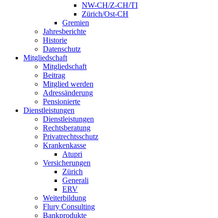
NW-CH/Z-CH/TI
Zürich/Ost-CH
Gremien
Jahresberichte
Historie
Datenschutz
Mitgliedschaft
Mitgliedschaft
Beitrag
Mitglied werden
Adressänderung
Pensionierte
Dienstleistungen
Dienstleistungen
Rechtsberatung
Privatrechtsschutz
Krankenkasse
Atupri
Versicherungen
Zürich
Generali
ERV
Weiterbildung
Flury Consulting
Bankprodukte