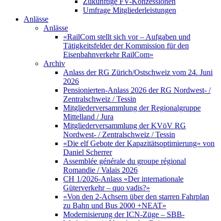
Zukünftige FV-Konzessionen
Umfrage Mitgliederleistungen
Anlässe
Anlässe
«RailCom stellt sich vor – Aufgaben und
Tätigkeitsfelder der Kommission für den
Eisenbahnverkehr RailCom»
Archiv
Anlass der RG Zürich/Ostschweiz vom 24. Juni
2026
Pensionierten-Anlass 2026 der RG Nordwest- /
Zentralschweiz / Tessin
Mitgliederversammlung der Regionalgruppe
Mittelland / Jura
Mitgliederversammlung der KVöV RG
Nordwest- / Zentralschweiz / Tessin
«Die elf Gebote der Kapazitätsoptimierung» von
Daniel Scherrer
Assemblée générale du groupe régional
Romandie / Valais 2026
CH 1/2026-Anlass «Der internationale
Güterverkehr – quo vadis?»
«Von den 2-Achsern über den starren Fahrplan
zu Bahn und Bus 2000 +NEAT»
Modernisierung der ICN-Züge – SBB-