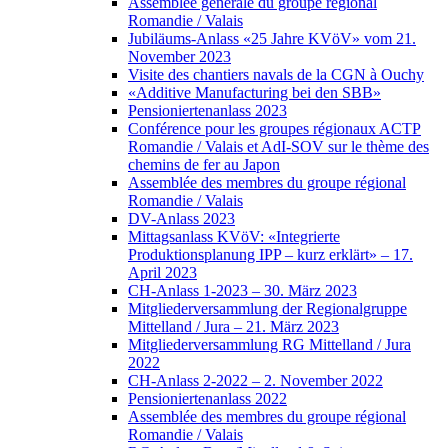
Assemblée générale du groupe régional
Romandie / Valais
Jubiläums-Anlass «25 Jahre KVöV» vom 21.
November 2023
Visite des chantiers navals de la CGN à Ouchy
«Additive Manufacturing bei den SBB»
Pensioniertenanlass 2023
Conférence pour les groupes régionaux ACTP
Romandie / Valais et AdI-SOV sur le thème des
chemins de fer au Japon
Assemblée des membres du groupe régional
Romandie / Valais
DV-Anlass 2023
Mittagsanlass KVöV: «Integrierte
Produktionsplanung IPP – kurz erklärt» – 17.
April 2023
CH-Anlass 1-2023 – 30. März 2023
Mitgliederversammlung der Regionalgruppe
Mittelland / Jura – 21. März 2023
Mitgliederversammlung RG Mittelland / Jura
2022
CH-Anlass 2-2022 – 2. November 2022
Pensioniertenanlass 2022
Assemblée des membres du groupe régional
Romandie / Valais