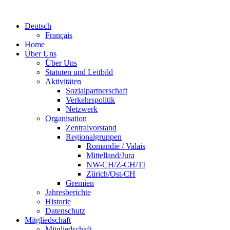
Deutsch
Français
Home
Über Uns
Über Uns
Statuten und Leitbild
Aktivitäten
Sozialpartnerschaft
Verkehrspolitik
Netzwerk
Organisation
Zentralvorstand
Regionalgruppen
Romandie / Valais
Mittelland/Jura
NW-CH/Z-CH/TI
Zürich/Ost-CH
Gremien
Jahresberichte
Historie
Datenschutz
Mitgliedschaft
Mitgliedschaft