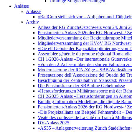
Umfrage Mitgliederleistungen
Anlässe
Anlässe
«RailCom stellt sich vor – Aufgaben und Tätigke
Archiv
Anlass der RG Zürich/Ostschweiz vom 24. Juni 2
Pensionierten-Anlass 2026 der RG Nordwest- / Zen
Mitgliederversammlung der Regionalgruppe Mittell
Mitgliederversammlung der KVöV RG Nordwest- / 
«Die elf Gebote der Kapazitätsoptimierung» von D
Assemblée générale du groupe régional Romandie 
CH 1/2026-Anlass «Der internationale Güterverke
«Von den 2-Achsern über den starren Fahrplan 
Modernisierung der ICN-Züge – SBB-Werkstätten 
Presentazione dell’Associazione dei Quadri dei Tr
Besichtigung der Zentralbahn in Stansstad: Präsent
Die Pensionskasse der SBB ohne Geheimnisse
«Herausforderungen Militärtransporte mit der Bah
CH 2/2025-Anlass «Herausforderungen an Alstom a
Building Information Modelling: die digitale Ba
Pensionierten-Anlass 2026 der RG Nordwest- / Zen
«Die Projektallianz am Beispiel Fehmarnbelt – D
Visite des coulisses de La Cité du Train à Mulhous
DV-Anlass 2025
«AS35 – Anlagenerweiterung Zürich Stadelhofen