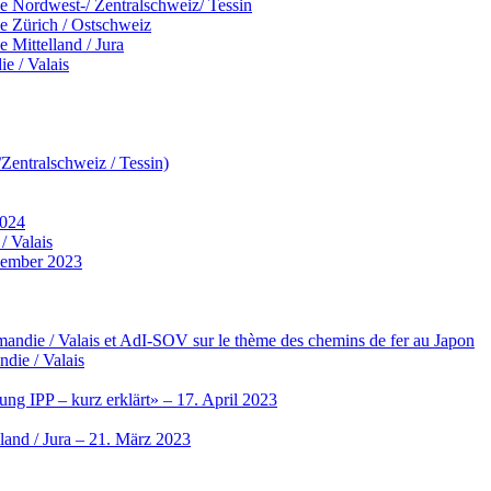
 Nordwest-/ Zentralschweiz/ Tessin
 Zürich / Ostschweiz
Mittelland / Jura
e / Valais
entralschweiz / Tessin)
2024
/ Valais
vember 2023
ndie / Valais et AdI-SOV sur le thème des chemins de fer au Japon
die / Valais
ng IPP – kurz erklärt» – 17. April 2023
land / Jura – 21. März 2023