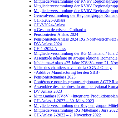
Mitgliederversammlung der KVöV Regionalgruppe
Mitgliederversammlung der KVöV Regionalgruppe
Mitgliederversammlung der KVöV Regionalgruppe 
Generalversammlung der Regionalgruppe Romandi
CH-1/2025-Anlass
CH-2/2024-Anlass
« Gestion de crise au Gothard »
Pensionierten-Anlass 2024
Pensionierten-Anlass 2024 RG Nordwestschweiz /Z
DV-Anlass 2024
CH 1 /2024 Anlass
Mitgliederversammlung der RG Mittelland / Jura 
Assemblée générale du groupe régional Romandie 
Jubiläums-Anlass «25 Jahre KVöV» vom 21. No
Visite des chantiers navals de la CGN à Ouchy
«Additive Manufacturing bei den SBB»
Pensioniertenanlass 2023
Conférence pour les groupes régionaux ACTP Roma
Assemblée des membres du groupe régional Roman
DV-Anlass 2023
Mittagsanlass KVöV: «Integrierte Produktionsplanu
CH-Anlass 1-2023 – 30. März 2023
Mitgliederversammlung der Regionalgruppe Mittel
Mitgliederversammlung RG Mittelland / Jura 2022
CH-Anlass 2-2022 – 2. November 2022