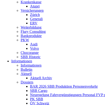
Krankenkasse
Atupri
Versicherungen
Zürich
Generali
ERV
Weiterbildung
Flury Consulting
Bankprodukte
PKW
Audi
Volvo
Chocorange
SBB Historic
Informationen
Informationen
Bulletin
Aktuell
Aktuell Archiv
Dossiers
BAR 2026 SBB Produktion Personenverkehr
SBB Cargo
Neuregelung Fahrvergünstigungen Personal FVP 
PK SBB
ÖV Schweiz