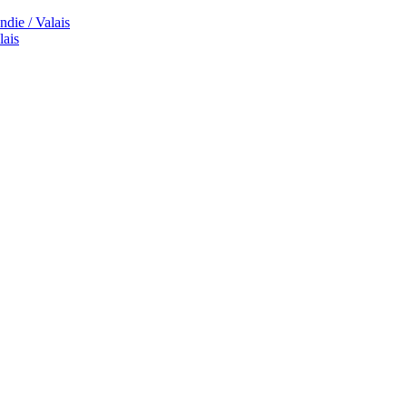
die / Valais
lais