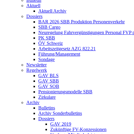
Bulletin
Aktuell
Aktuell Archiv
Dossiers
BAR 2026 SBB Produktion Personenverkehr
SBB Cargo
Neuregelung Fahrvergünstigungen Personal FVP 
PK SBB
ÖV Schweiz
Arbeitszeitgesetz AZG 822.21
Führung/Management
Sondage
Newsletter
Regelwerk
GAV BLS
GAV SBB
GAV SOB
Pensionierungsmodelle SBB
Zirkulare
Archiv
Bulletins
Archiv Sonderbulletins
Dossiers
GAV 2019
Zukünftige FV-Konzessionen