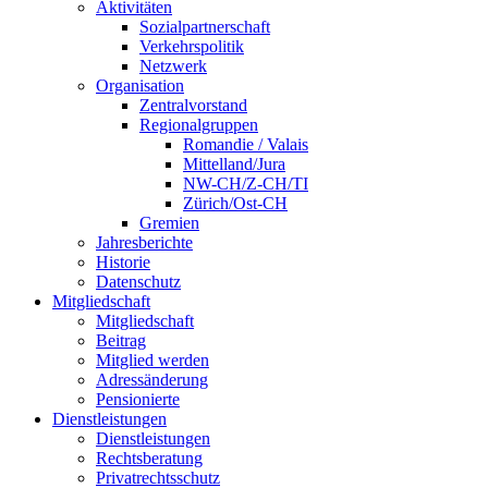
Aktivitäten
Sozialpartnerschaft
Verkehrspolitik
Netzwerk
Organisation
Zentralvorstand
Regionalgruppen
Romandie / Valais
Mittelland/Jura
NW-CH/Z-CH/TI
Zürich/Ost-CH
Gremien
Jahresberichte
Historie
Datenschutz
Mitgliedschaft
Mitgliedschaft
Beitrag
Mitglied werden
Adressänderung
Pensionierte
Dienstleistungen
Dienstleistungen
Rechtsberatung
Privatrechtsschutz