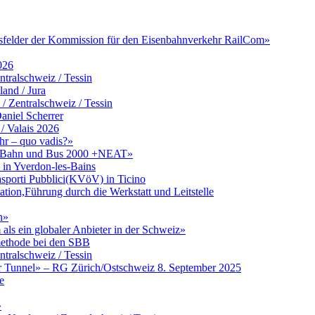
itsfelder der Kommission für den Eisenbahnverkehr RailCom»
026
tralschweiz / Tessin
and / Jura
Zentralschweiz / Tessin
aniel Scherrer
/ Valais 2026
hr – quo vadis?»
zu Bahn und Bus 2000 +NEAT»
in Yverdon-les-Bains
asporti Pubblici(KVöV) in Ticino
ation,Führung durch die Werkstatt und Leitstelle
n»
ls ein globaler Anbieter in der Schweiz»
umethode bei den SBB
tralschweiz / Tessin
er Tunnel» – RG Zürich/Ostschweiz 8. September 2025
e
»