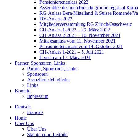
Pensioniertenanlass 2022
Assemblée des membres du groupe régional Roman
RG-Anlass Bern/Mittelland & Suisse Romande/Va
DV-Anlass 2022
Mitgliederversammlung RG Zürich/Ostschweiz
CH-Anlass 1-2022 – 29. März 2022
CH-Anlass 2-2021 – 16. November 2021
Mittagsanlass vom 11. November 2021
Pensioniertenanlass vom 14. Oktober 2021
CH-Anlass 1-2021 – 5. Juli 2021
Livestream 17. März 2021
Partner, Sponsoren, Links
Partner, Sponsoren, Links
Sponsoren
Assoziierte Mitglieder
Links
Kontakt
Impressum
Deutsch
Français
Home
Über Uns
Über Uns
Statuten und Leitbild